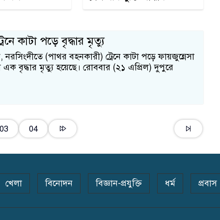
েনে কাটা পড়ে বৃদ্ধার মৃত্যু
ক, নরসিংদীতে (পাথর বহনকারী) ট্রেনে কাটা পড়ে ফায়জুন্নেসা
এক বৃদ্ধার মৃত্যু হয়েছে। রোববার (২১ এপ্রিল) দুপুরে
03
04
খেলা
বিনোদন
বিজ্ঞান-প্রযুক্তি
ধর্ম
প্রবাস