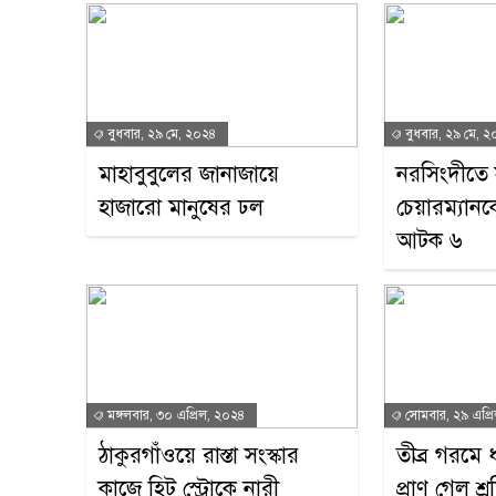
বুধবার, ২৯ মে, ২০২৪
বুধবার, ২৯ মে, 
মাহাবুবুলের জানাজায়ে
নরসিংদীতে
হাজারো মানুষের ঢল
চেয়ারম্যানক
আটক ৬
মঙ্গলবার, ৩০ এপ্রিল, ২০২৪
সোমবার, ২৯ এপ্র
ঠাকুরগাঁওয়ে রাস্তা সংস্কার
তীব্র গরমে
কাজে হিট স্ট্রোকে নারী
প্রাণ গেল শ্