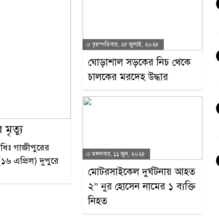
বৃহস্পতিবার, ২৫ জুলাই, ২০২৪
ঘোড়াশাল সড়কের নিচ থেকে
চালকের মরদেহ উদ্ধার
মৃত্যু
িধিঃ গাজীপুরের
মঙ্গলবার, ১১ জুন, ২০২৪
১৬ এপ্রিল) দুপুরে
মোটরসাইকেল দুর্ঘটনায় আহত
২” নুর হোসেন নামের ১ ব্যক্তি
নিহত