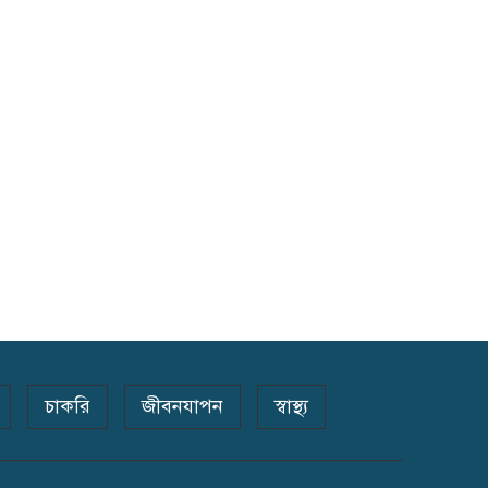
৯
‘জয় জগন্নাথ’ ধ্বনিতে মুখর
নগরী
ইভটিজিং ও মাদকের বিরুদ্ধে
১০
কঠোর অবস্থানের ঘোষণা
সেলিম রেজার
চাকরি
জীবনযাপন
স্বাস্থ্য