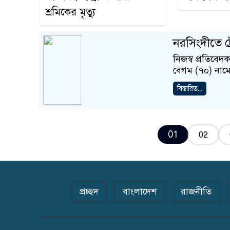
শ্রমিকের মৃত্যু
নরসিংদীতে ট্র
নিজস্ব প্রতিবেদ
বেগম (৭০) নামে 
বিস্তারিত...
01
02
প্রচ্ছদ
বাংলাদেশ
রাজনীতি