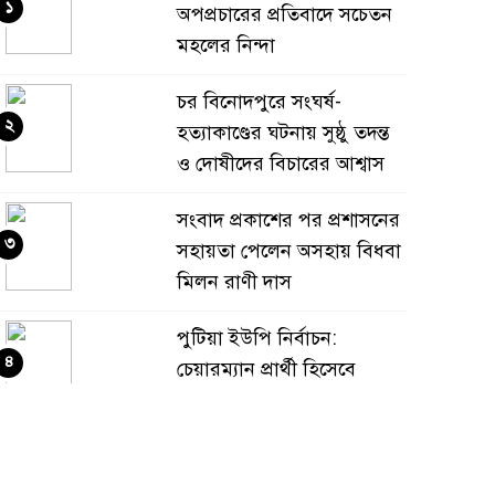
১
অপপ্রচারের প্রতিবাদে সচেতন
মহলের নিন্দা
চর বিনোদপুরে সংঘর্ষ-
২
হত্যাকাণ্ডের ঘটনায় সুষ্ঠু তদন্ত
ও দোষীদের বিচারের আশ্বাস
সংবাদ প্রকাশের পর প্রশাসনের
৩
সহায়তা পেলেন অসহায় বিধবা
মিলন রাণী দাস
পুটিয়া ইউপি নির্বাচন:
৪
চেয়ারম্যান প্রার্থী হিসেবে
কামরুল ইসলামকে ঘিরে
আলোচনা
পুটিয়া ইউপি নির্বাচন: