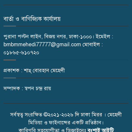
শিবপুর প্রেস ক্লাবের সভাপতি
৭
আসাদুজ্জামান আসাদের শুভ জন্মদিন
বার্তা ও বাণিজ্যিক কার্যালয়
আজ
পুরানা পল্টন লাইন, বিজয় নগর, ঢাকা-১০০০। ইমেইল :
শিবপুরে পোল্ট্রি ব্যবসায়ীদের
৮
bmbmmehedi77777@gmail.com মোবাইল :
মানববন্ধন
০১৮৬৫-৬১০৭২০
কুমিল্লায় রথযাত্রা মহোৎসবে ‘জয়
৯
প্রকাশক : শাহ্ বোরহান মেহেদী
জগন্নাথ’ ধ্বনিতে মুখর নগরী
সম্পাদক : স্বপন চন্দ্র রায়
ইভটিজিং ও মাদকের বিরুদ্ধে কঠোর
১০
অবস্থানের ঘোষণা সেলিম রেজার
সর্বস্বত্ব সংরক্ষিত ©২০২১-২০২৬ দি ঢাকা মিরর । মেহেদী
মিডিয়া ও ফাইনান্সের একটি প্রতিষ্ঠান।
কারিগরি সহযোগীতা ও ডিজাইনেঃ
বংশাই আইটি