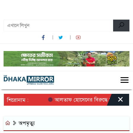
০৮:৪৭ পূর্বাহ্ন, শনিবার, ০৮ অগাস্ট ২০২৬, ২৪ শ্রাবণ ১৪৩৩
বঙ্গাব্দ
×
আলতাফ হোসেনের বিরুদ্ধে অপপ্রচারের প্
শিরোনাম :
অপমৃত্যু