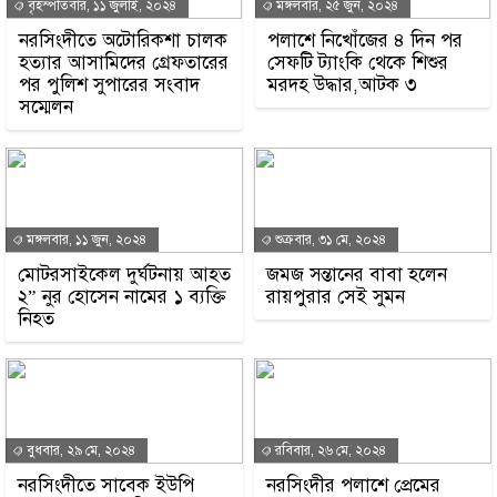
বৃহস্পতিবার, ১১ জুলাই, ২০২৪
মঙ্গলবার, ২৫ জুন, ২০২৪
নরসিংদীতে অটোরিকশা চালক
পলাশে নিখোঁজের ৪ দিন পর
হত্যার আসামিদের গ্রেফতারের
সেফটি ট্যাংকি থেকে শিশুর
পর পুলিশ সুপারের সংবাদ
মরদহ উদ্ধার,আটক ৩
সম্মেলন
মঙ্গলবার, ১১ জুন, ২০২৪
শুক্রবার, ৩১ মে, ২০২৪
মোটরসাইকেল দুর্ঘটনায় আহত
জমজ সন্তানের বাবা হলেন
২” নুর হোসেন নামের ১ ব্যক্তি
রায়পুরার সেই সুমন
নিহত
বুধবার, ২৯ মে, ২০২৪
রবিবার, ২৬ মে, ২০২৪
নরসিংদীতে সাবেক ইউপি
নরসিংদীর পলাশে প্রেমের