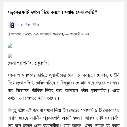
সড়কের জমি দখলে নিয়ে বললেন সমাজ সেবা করছি”
ঢাকা মিরর নিউজ
আপডেট : ০৭:১০:০৬ অপরাহ্ন, শুক্রবার, ২৬ জানুয়ারী ২০২৪
জেলা প্রতিনিধি, ঠাকুরগাঁও:
সড়ক ও জনপথের জমিতে প্লাস্টিকের ঘের দিয়ে কাপড়ের দোকান, ছাউনি
দিয়ে জুতা পলিশ, টেবিল বসিয়ে চা বিস্কুটের দোকান করে বছরের পর বছর
ধরে নিজেদের জীবিকা নির্বাহ করে আসছেন গরীব ব্যবসায়ীরা। এতে
কখনো ভাড়া গুণতে হয়নি তাদের।
কিন্তু হঠাৎ এই জায়গা দখলে নিয়ে টিন সেডের সারাসারি ৬ টি দোকান ঘর
নির্মাণ করেছে স্থানীয় প্রভাবশালী একটি মহল। আরও ৬ টি ঘর নির্মাণ
হবে বলে জানান এসব ব্যবসায়ীরা। তারা জানান, এসব দোকান ঘর বরাদ্দ