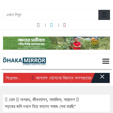
০৬:৩৯ পূর্বাহ্ন, রবিবার, ০৯ অগাস্ট ২০২৬, ২৫ শ্রাবণ ১৪৩৩ বঙ্গাব্দ
×
আলতাফ হোসেনের বিরুদ্ধে অপপ্রচারের প্রতিবাদে সচেতন মহ
শিরোনাম :
হোম
অপরাধ
,
জীবনযাপন
,
সামাজিক
,
সারাদেশ
সড়কের জমি দখলে নিয়ে বললেন সমাজ সেবা করছি”