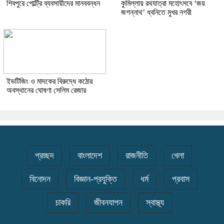
শিবপুরে পোল্ট্রি ব্যবসায়ীদের মানববন্ধন
কুমিল্লায় রথযাত্রা মহোৎসবে ‘জয়
জগন্নাথ’ ধ্বনিতে মুখর নগরী
ইভটিজিং ও মাদকের বিরুদ্ধে কঠোর
অবস্থানের ঘোষণা সেলিম রেজার
প্রচ্ছদ
বাংলাদেশ
রাজনীতি
খেলা
বিনোদন
বিজ্ঞান-প্রযুক্তি
ধর্ম
প্রবাস
চাকরি
জীবনযাপন
স্বাস্থ্য