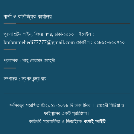
বার্তা ও বাণিজ্যিক কার্যালয়
পুরানা পল্টন লাইন, বিজয় নগর, ঢাকা-১০০০। ইমেইল :
bmbmmehedi77777@gmail.com মোবাইল : ০১৮৬৫-৬১০৭২০
প্রকাশক : শাহ্ বোরহান মেহেদী
সম্পাদক : স্বপন চন্দ্র রায়
সর্বস্বত্ব সংরক্ষিত ©২০২১-২০২৬ দি ঢাকা মিরর । মেহেদী মিডিয়া ও
ফাইনান্সের একটি প্রতিষ্ঠান।
কারিগরি সহযোগীতা ও ডিজাইনেঃ
বংশাই আইটি