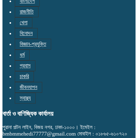
বাংলাদেশ
রাজনীতি
খেলা
বিনোদন
বিজ্ঞান-প্রযুক্তি
ধর্ম
প্রবাস
চাকরি
জীবনযাপন
স্বাস্থ্য
বার্তা ও বাণিজ্যিক কার্যালয়
পুরানা পল্টন লাইন, বিজয় নগর, ঢাকা-১০০০। ইমেইল :
bmbmmehedi77777@gmail.com মোবাইল : ০১৮৬৫-৬১০৭২০