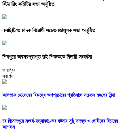
স্টিয়ারিং কমিটির সভা অনুষ্ঠিত
নলছিটিতে মাদক বিরোধী সচেতনতামূলক সভা অনুষ্ঠিত
শিবপুরে অবসরপ্রাপ্ত দুই শিক্ষককে বিদায়ী সংবর্ধনা
জনপ্রিয়
সর্বশেষ
আলতাফ হোসেনের বিরুদ্ধে অপপ্রচারের প্রতিবাদে সচেতন মহলের নিন্দা
চর বিনোদপুরে সংঘর্ষ-হত্যাকাণ্ডের ঘটনায় সুষ্ঠু তদন্ত ও দোষীদের বিচারের
আশ্বাস