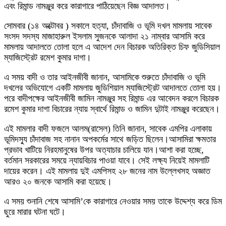
এবং রিমান্ড নামঞ্জুর করে কারাগারে পাঠিয়েছেন বিজ্ঞ আদালত।
সোমবার (১৪ অক্টোবর ) সকালে হত্যা, চাঁদাবাজি ও ভূমি দখল মামলায় সাবেক
সংসদ সদস্য মাজাহারুল ইসলাম সুজনকে আলাদা ২১ নাম্বার আসামি করে
মামলায় আদালতে তোলা হলে এ আদেশ দেন বিচারক অতিরিক্ত চিফ জুডিসিয়াল
ম্যাজিস্ট্রেট রমেশ কুমার দাগা।
এ সময় বাদী ও তার আইনজীবী জানান, আসামিকে শুরুতে চাঁদাবাজি ও ভূমি
দখলের অভিযোগে একটি মামলায় জুডিশিয়াল ম্যাজিস্ট্রেট আদালতে তোলা হয়।
পরে বাদীপক্ষের আইনজীবী জামিন নামঞ্জুর সহ রিমান্ড এর আবেদন করলে বিচারক
রমেশ কুমার দাগা বিচারের ন্যায় স্বার্থে রিমান্ড ও জামিন দুটাই নামঞ্জুর করেছেন।
এই মামলার বাদী ফজলে আলম(রাসেল) তিনি জানান, সাবেক এমপির এলাকায়
ভূমিদস্যু চাঁদাবাজ সহ নানান অপকর্মের সাথে জড়িত ছিলেন।আসামিরা ক্ষমতার
প্রভাব খাটিয়ে নিরহমানুষের উপর অত্যাচার চালিয়ে যান।আশা করা হচ্ছে,
বর্তমান সরকারের সময়ে ন্যায়বিচার পাওয়া যাবে। সেই লক্ষ্য নিয়েই মামলাটি
দায়ের করেন। এই মামলায় দুই এমপিসহ ২৮ জনের নাম উল্লেখসহ অজ্ঞাত
আরও ২০ জনকে আসামি করা হয়েছে।
এ সময় শুনানি শেষে আসামি’কে কারাগারে নেওয়ার সময় তাকে উদ্দেশ্য করে ডিম
ছুরে মারার ঘটনা ঘটে।