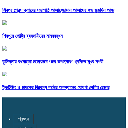
শিবপুর প্রেস ক্লাবের সভাপতি আসাদুজ্জামান আসাদের শুভ জন্মদিন আজ
শিবপুরে পোল্ট্রি ব্যবসায়ীদের মানববন্ধন
কুমিল্লায় রথযাত্রা মহোৎসবে ‘জয় জগন্নাথ’ ধ্বনিতে মুখর নগরী
ইভটিজিং ও মাদকের বিরুদ্ধে কঠোর অবস্থানের ঘোষণা সেলিম রেজার
প্রচ্ছদ