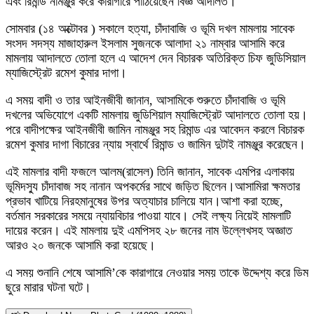
এবং রিমান্ড নামঞ্জুর করে কারাগারে পাঠিয়েছেন বিজ্ঞ আদালত।
সোমবার (১৪ অক্টোবর ) সকালে হত্যা, চাঁদাবাজি ও ভূমি দখল মামলায় সাবেক
সংসদ সদস্য মাজাহারুল ইসলাম সুজনকে আলাদা ২১ নাম্বার আসামি করে
মামলায় আদালতে তোলা হলে এ আদেশ দেন বিচারক অতিরিক্ত চিফ জুডিসিয়াল
ম্যাজিস্ট্রেট রমেশ কুমার দাগা।
এ সময় বাদী ও তার আইনজীবী জানান, আসামিকে শুরুতে চাঁদাবাজি ও ভূমি
দখলের অভিযোগে একটি মামলায় জুডিশিয়াল ম্যাজিস্ট্রেট আদালতে তোলা হয়।
পরে বাদীপক্ষের আইনজীবী জামিন নামঞ্জুর সহ রিমান্ড এর আবেদন করলে বিচারক
রমেশ কুমার দাগা বিচারের ন্যায় স্বার্থে রিমান্ড ও জামিন দুটাই নামঞ্জুর করেছেন।
এই মামলার বাদী ফজলে আলম(রাসেল) তিনি জানান, সাবেক এমপির এলাকায়
ভূমিদস্যু চাঁদাবাজ সহ নানান অপকর্মের সাথে জড়িত ছিলেন।আসামিরা ক্ষমতার
প্রভাব খাটিয়ে নিরহমানুষের উপর অত্যাচার চালিয়ে যান।আশা করা হচ্ছে,
বর্তমান সরকারের সময়ে ন্যায়বিচার পাওয়া যাবে। সেই লক্ষ্য নিয়েই মামলাটি
দায়ের করেন। এই মামলায় দুই এমপিসহ ২৮ জনের নাম উল্লেখসহ অজ্ঞাত
আরও ২০ জনকে আসামি করা হয়েছে।
এ সময় শুনানি শেষে আসামি’কে কারাগারে নেওয়ার সময় তাকে উদ্দেশ্য করে ডিম
ছুরে মারার ঘটনা ঘটে।