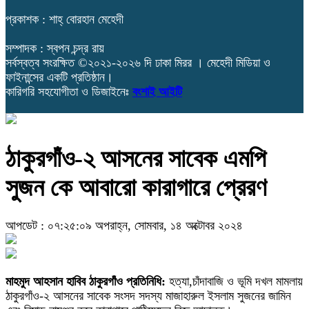
প্রকাশক : শাহ্ বোরহান মেহেদী
সম্পাদক : স্বপন চন্দ্র রায়
সর্বস্বত্ব সংরক্ষিত ©২০২১-২০২৬ দি ঢাকা মিরর । মেহেদী মিডিয়া ও
ফাইনান্সের একটি প্রতিষ্ঠান।
কারিগরি সহযোগীতা ও ডিজাইনেঃ
বংশাই আইটি
ঠাকুরগাঁও-২ আসনের সাবেক এমপি
সুজন কে আবারো কারাগারে প্রেরণ
আপডেট : ০৭:২৫:০৯ অপরাহ্ন, সোমবার, ১৪ অক্টোবর ২০২৪
মাহমুদ আহসান হাবিব ঠাকুরগাঁও প্রতিনিধি:
হত্যা,চাঁদাবাজি ও ভূমি দখল মামলায়
ঠাকুরগাঁও-২ আসনের সাবেক সংসদ সদস্য মাজাহারুল ইসলাম সুজনের জামিন