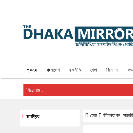
১২:৪৩ পূর্বাহ্ন, শনিবার, ০৮ অগাস্ট ২০২৬, ২৩ শ্রাবণ ১৪৩৩
বঙ্গাব্দ
প্রচ্ছদ
বাংলাদেশ
রাজনীতি
খেলা
বিনোদন
বিজ্
শিরোনাম :
হোম
জীবনযাপন
,
সামা
জনপ্রিয়