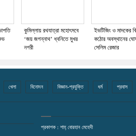
ভাপতি
কুমিল্লায় রথযাত্রা মহোৎসবে
ইভটিজিং ও মাদকের বি
শুভ
‘জয় জগন্নাথ’ ধ্বনিতে মুখর
কঠোর অবস্থানের ঘো
নগরী
সেলিম রেজার
খেলা
বিনোদন
বিজ্ঞান-প্রযুক্তি
ধর্ম
প্রবাস
প্রকাশক : শাহ্ বোরহান মেহেদী