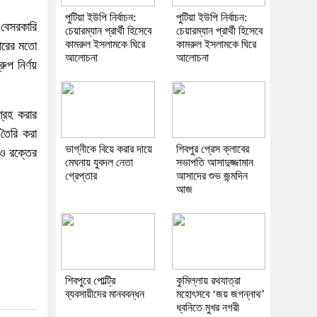
পুটিয়া ইউপি নির্বাচন:
পুটিয়া ইউপি নির্বাচন:
বেসরকারি
চেয়ারম্যান প্রার্থী হিসেবে
চেয়ারম্যান প্রার্থী হিসেবে
কামরুল ইসলামকে ঘিরে
কামরুল ইসলামকে ঘিরে
বারের মতো
আলোচনা
আলোচনা
প নির্ণয়
্রহ করার
 তৈরি করা
ভাগ্নীকে বিয়ে করার দায়ে
শিবপুর প্রেস ক্লাবের
াও রক্তের
মেঘনায় যুবদল নেতা
সভাপতি আসাদুজ্জামান
গ্রেপ্তার
আসাদের শুভ জন্মদিন
আজ
শিবপুরে পোল্ট্রি
কুমিল্লায় রথযাত্রা
ব্যবসায়ীদের মানববন্ধন
মহোৎসবে ‘জয় জগন্নাথ’
ধ্বনিতে মুখর নগরী