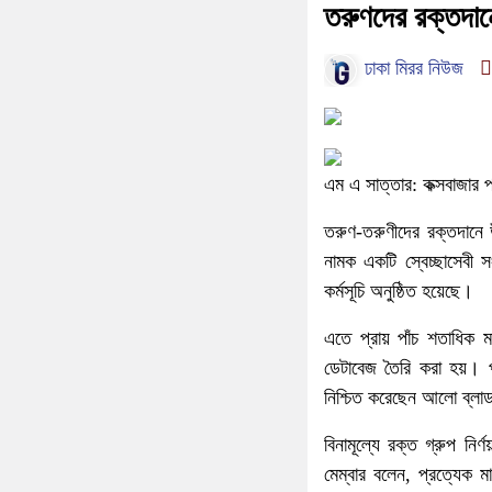
তরুণদের রক্তদানে 
ঢাকা মিরর নিউজ
এম এ সাত্তার: কক্সবাজার প
তরুণ-তরুণীদের রক্তদানে উদ
নামক একটি স্বেচ্ছাসেবী স
কর্মসূচি অনুষ্ঠিত হয়েছে।
এতে প্রায় পাঁচ শতাধিক মা
ডেটাবেজ তৈরি করা হয়। 
নিশ্চিত করেছেন আলো ব্ল
বিনামূল্যে রক্ত গ্রুপ নির
মেম্বার বলেন, প্রত্যেক 