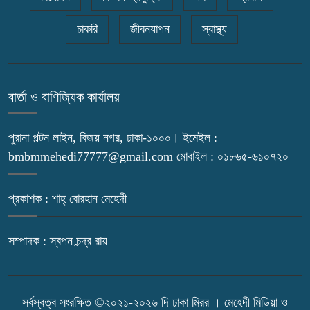
চাকরি
জীবনযাপন
স্বাস্থ্য
বার্তা ও বাণিজ্যিক কার্যালয়
পুরানা পল্টন লাইন, বিজয় নগর, ঢাকা-১০০০। ইমেইল :
bmbmmehedi77777@gmail.com মোবাইল : ০১৮৬৫-৬১০৭২০
প্রকাশক : শাহ্ বোরহান মেহেদী
সম্পাদক : স্বপন চন্দ্র রায়
সর্বস্বত্ব সংরক্ষিত ©২০২১-২০২৬ দি ঢাকা মিরর । মেহেদী মিডিয়া ও