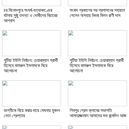
চর বিনোদপুরে সংঘর্ষ-হত্যাকাণ্ডের
সংবাদ প্রকাশের পর প্রশাসনের সহায়তা
ঘটনায় সুষ্ঠু তদন্ত ও দোষীদের বিচারের
পেলেন অসহায় বিধবা মিলন রাণী দাস
আশ্বাস
পুটিয়া ইউপি নির্বাচন: চেয়ারম্যান প্রার্থী
পুটিয়া ইউপি নির্বাচন: চেয়ারম্যান প্রার্থী
হিসেবে কামরুল ইসলামকে ঘিরে
হিসেবে কামরুল ইসলামকে ঘিরে
আলোচনা
আলোচনা
ভাগ্নীকে বিয়ে করার দায়ে মেঘনায় যুবদল
শিবপুর প্রেস ক্লাবের সভাপতি
নেতা গ্রেপ্তার
আসাদুজ্জামান আসাদের শুভ জন্মদিন আজ