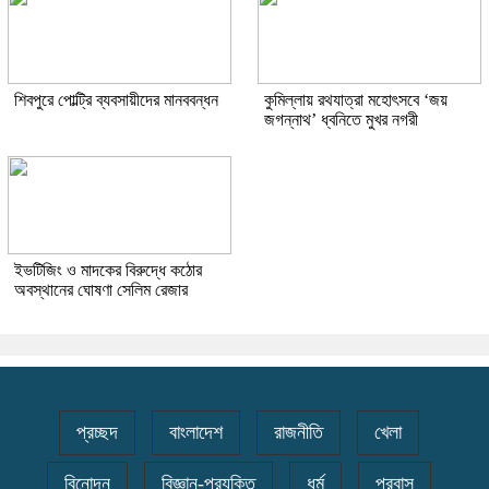
শিবপুরে পোল্ট্রি ব্যবসায়ীদের মানববন্ধন
কুমিল্লায় রথযাত্রা মহোৎসবে ‘জয়
জগন্নাথ’ ধ্বনিতে মুখর নগরী
ইভটিজিং ও মাদকের বিরুদ্ধে কঠোর
অবস্থানের ঘোষণা সেলিম রেজার
প্রচ্ছদ
বাংলাদেশ
রাজনীতি
খেলা
বিনোদন
বিজ্ঞান-প্রযুক্তি
ধর্ম
প্রবাস