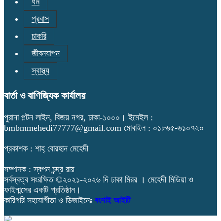
ধর্ম
প্রবাস
চাকরি
জীবনযাপন
স্বাস্থ্য
বার্তা ও বাণিজ্যিক কার্যালয়
পুরানা পল্টন লাইন, বিজয় নগর, ঢাকা-১০০০। ইমেইল :
bmbmmehedi77777@gmail.com মোবাইল : ০১৮৬৫-৬১০৭২০
প্রকাশক : শাহ্ বোরহান মেহেদী
সম্পাদক : স্বপন চন্দ্র রায়
সর্বস্বত্ব সংরক্ষিত ©২০২১-২০২৬ দি ঢাকা মিরর । মেহেদী মিডিয়া ও
ফাইনান্সের একটি প্রতিষ্ঠান।
কারিগরি সহযোগীতা ও ডিজাইনেঃ
বংশাই আইটি