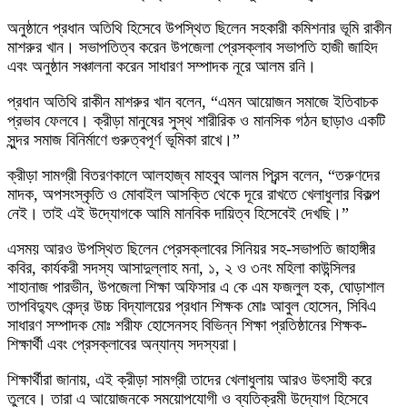
অনুষ্ঠানে প্রধান অতিথি হিসেবে উপস্থিত ছিলেন সহকারী কমিশনার ভূমি রাকীন
মাশরুর খান। সভাপতিত্ব করেন উপজেলা প্রেসক্লাব সভাপতি হাজী জাহিদ
এবং অনুষ্ঠান সঞ্চালনা করেন সাধারণ সম্পাদক নূরে আলম রনি।
প্রধান অতিথি রাকীন মাশরুর খান বলেন, “এমন আয়োজন সমাজে ইতিবাচক
প্রভাব ফেলবে। ক্রীড়া মানুষের সুস্থ শারীরিক ও মানসিক গঠন ছাড়াও একটি
সুন্দর সমাজ বিনির্মাণে গুরুত্বপূর্ণ ভূমিকা রাখে।”
ক্রীড়া সামগ্রী বিতরণকালে আলহাজ্ব মাহবুব আলম প্রিন্স বলেন, “তরুণদের
মাদক, অপসংস্কৃতি ও মোবাইল আসক্তি থেকে দূরে রাখতে খেলাধুলার বিকল্প
নেই। তাই এই উদ্যোগকে আমি মানবিক দায়িত্ব হিসেবেই দেখছি।”
এসময় আরও উপস্থিত ছিলেন প্রেসক্লাবের সিনিয়র সহ-সভাপতি জাহাঙ্গীর
কবির, কার্যকরী সদস্য আসাদুল্লাহ মনা, ১, ২ ও ৩নং মহিলা কাউন্সিলর
শাহানাজ পারভীন, উপজেলা শিক্ষা অফিসার এ কে এম ফজলুল হক, ঘোড়াশাল
তাপবিদ্যুৎ কেন্দ্র উচ্চ বিদ্যালয়ের প্রধান শিক্ষক মোঃ আবুল হোসেন, সিবিএ
সাধারণ সম্পাদক মোঃ শরীফ হোসেনসহ বিভিন্ন শিক্ষা প্রতিষ্ঠানের শিক্ষক-
শিক্ষার্থী এবং প্রেসক্লাবের অন্যান্য সদস্যরা।
শিক্ষার্থীরা জানায়, এই ক্রীড়া সামগ্রী তাদের খেলাধুলায় আরও উৎসাহী করে
তুলবে। তারা এ আয়োজনকে সময়োপযোগী ও ব্যতিক্রমী উদ্যোগ হিসেবে