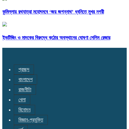
কুমিল্লায় রথযাত্রা মহোৎসবে ‘জয় জগন্নাথ’ ধ্বনিতে মুখর নগরী
ইভটিজিং ও মাদকের বিরুদ্ধে কঠোর অবস্থানের ঘোষণা সেলিম রেজার
প্রচ্ছদ
বাংলাদেশ
রাজনীতি
খেলা
বিনোদন
বিজ্ঞান-প্রযুক্তি