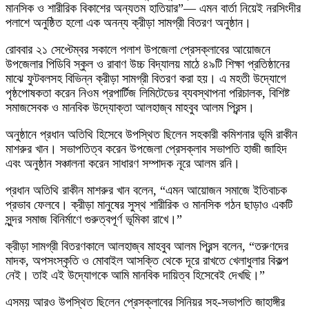
মানসিক ও শারীরিক বিকাশের অন্যতম হাতিয়ার”— এমন বার্তা নিয়েই নরসিংদীর
পলাশে অনুষ্ঠিত হলো এক অনন্য ক্রীড়া সামগ্রী বিতরণ অনুষ্ঠান।
রোববার ২১ সেপ্টেম্বর সকালে পলাশ উপজেলা প্রেসক্লাবের আয়োজনে
উপজেলার পিডিবি স্কুল ও রাবাণ উচ্চ বিদ্যালয় মাঠে ৪৯টি শিক্ষা প্রতিষ্ঠানের
মাঝে ফুটবলসহ বিভিন্ন ক্রীড়া সামগ্রী বিতরণ করা হয়। এ মহতী উদ্যোগে
পৃষ্ঠপোষকতা করেন নিওম প্রপার্টিজ লিমিটেডের ব্যবস্থাপনা পরিচালক, বিশিষ্ট
সমাজসেবক ও মানবিক উদ্যোক্তা আলহাজ্ব মাহবুব আলম প্রিন্স।
অনুষ্ঠানে প্রধান অতিথি হিসেবে উপস্থিত ছিলেন সহকারী কমিশনার ভূমি রাকীন
মাশরুর খান। সভাপতিত্ব করেন উপজেলা প্রেসক্লাব সভাপতি হাজী জাহিদ
এবং অনুষ্ঠান সঞ্চালনা করেন সাধারণ সম্পাদক নূরে আলম রনি।
প্রধান অতিথি রাকীন মাশরুর খান বলেন, “এমন আয়োজন সমাজে ইতিবাচক
প্রভাব ফেলবে। ক্রীড়া মানুষের সুস্থ শারীরিক ও মানসিক গঠন ছাড়াও একটি
সুন্দর সমাজ বিনির্মাণে গুরুত্বপূর্ণ ভূমিকা রাখে।”
ক্রীড়া সামগ্রী বিতরণকালে আলহাজ্ব মাহবুব আলম প্রিন্স বলেন, “তরুণদের
মাদক, অপসংস্কৃতি ও মোবাইল আসক্তি থেকে দূরে রাখতে খেলাধুলার বিকল্প
নেই। তাই এই উদ্যোগকে আমি মানবিক দায়িত্ব হিসেবেই দেখছি।”
এসময় আরও উপস্থিত ছিলেন প্রেসক্লাবের সিনিয়র সহ-সভাপতি জাহাঙ্গীর