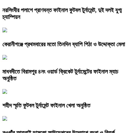
নরসিংদীর পলাশে প্রাণবন্ত ফাইনাল ফুটবল টুর্নামেন্ট, দুই দলই যুগ্ম
চ্যাম্পিয়ন
কেরানীগঞ্জে প্রথমবারের মতো তিনদিন ব্যাপি পিঠা ও উদ্দোক্তা মেলা
মাধবদীতে বিরামপুর ৪নং ওয়ার্ড ক্রিকেট টুর্নামেন্টের ফাইনাল ম্যাচ
অনুষ্ঠিত
শহীদ স্মৃতি ফুটবল টুর্নামেন্ট ফাইনাল খেলা অনুষ্ঠিত
নওগাঁর আত্রাই ডাসকো ফাউন্ডেশনের উদ্যোগে রচনা ও বিতর্ক