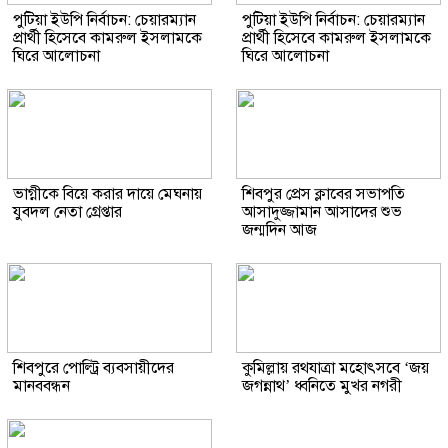
পুটিয়া ইউপি নির্বাচন: চেয়ারম্যান
পুটিয়া ইউপি নির্বাচন: চেয়ারম্যান
প্রার্থী হিসেবে কামরুল ইসলামকে
প্রার্থী হিসেবে কামরুল ইসলামকে
ঘিরে আলোচনা
ঘিরে আলোচনা
ভাগ্নীকে বিয়ে করার দায়ে মেঘনায়
শিবপুর প্রেস ক্লাবের সভাপতি
যুবদল নেতা গ্রেপ্তার
আসাদুজ্জামান আসাদের শুভ
জন্মদিন আজ
শিবপুরে পোল্ট্রি ব্যবসায়ীদের
কুমিল্লায় রথযাত্রা মহোৎসবে ‘জয়
মানববন্ধন
জগন্নাথ’ ধ্বনিতে মুখর নগরী