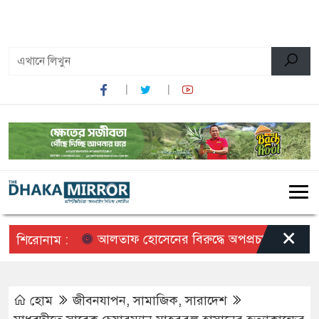
০৮:৩২ অপরাহ্ন, বৃহস্পতিবার, ০৬ অগাস্ট ২০২৬, ২২ শ্রাবণ
১৪৩৩ বঙ্গাব্দ
×
আলতাফ হোসেনের বিরুদ্ধে অপপ্রচারের প্রতিবাদে
শিরোনাম :
হোম
জীবনযাপন
,
সামাজিক
,
সারাদেশ