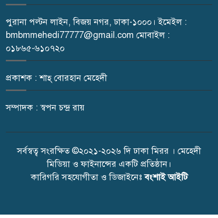
পুরানা পল্টন লাইন, বিজয় নগর, ঢাকা-১০০০। ইমেইল :
bmbmmehedi77777@gmail.com মোবাইল :
০১৮৬৫-৬১০৭২০
প্রকাশক : শাহ্ বোরহান মেহেদী
সম্পাদক : স্বপন চন্দ্র রায়
সর্বস্বত্ব সংরক্ষিত ©২০২১-২০২৬ দি ঢাকা মিরর । মেহেদী
মিডিয়া ও ফাইনান্সের একটি প্রতিষ্ঠান।
কারিগরি সহযোগীতা ও ডিজাইনেঃ
বংশাই আইটি