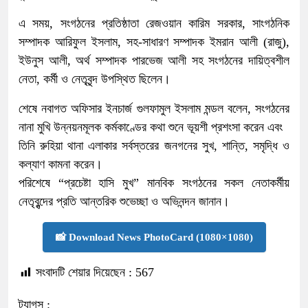
এ সময়, সংগঠনের প্রতিষ্ঠাতা রেজওয়ান কারিম সরকার, সাংগঠনিক
সম্পাদক আরিফুল ইসলাম, সহ-সাধারণ সম্পাদক ইমরান আলী (রাজু),
ইউনুস আলী, অর্থ সম্পাদক পারভেজ আলী সহ সংগঠনের দায়িত্বশীল
নেতা, কর্মী ও নেতৃবৃন্দ উপস্থিত ছিলেন।
শেষে নবাগত অফিসার ইনচার্জ গুলফামুল ইসলাম মন্ডল বলেন, সংগঠনের
নানা মুখি উন্নয়নমূলক কর্মকাণ্ডের কথা শুনে ভূয়শী প্রশংসা করেন এবং
তিনি রুহিয়া থানা এলাকার সর্বস্তরের জনগনের সুখ, শান্তি, সমৃদ্ধি ও
কল্যাণ কামনা করেন।
পরিশেষে “প্রচেষ্টা হাসি মুখ” মানবিক সংগঠনের সকল নেতাকর্মীয়
নেতৃবৃন্দের প্রতি আন্তরিক শুভেচ্ছা ও অভিনন্দন জানান।
📸 Download News PhotoCard (1080×1080)
সংবাদটি শেয়ার দিয়েছেন :
567
ট্যাগস :