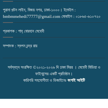
পুরানা পল্টন লাইন, বিজয় নগর, ঢাকা-১০০০। ইমেইল :
bmbmmehedi77777@gmail.com মোবাইল : ০১৮৬৫-৬১০৭২০
প্রকাশক : শাহ্ বোরহান মেহেদী
সম্পাদক : স্বপন চন্দ্র রায়
সর্বস্বত্ব সংরক্ষিত ©২০২১-২০২৬ দি ঢাকা মিরর । মেহেদী মিডিয়া ও
ফাইনান্সের একটি প্রতিষ্ঠান।
কারিগরি সহযোগীতা ও ডিজাইনেঃ
বংশাই আইটি