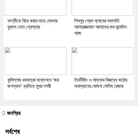
ভাগ্নীকে বিয়ে করার দায়ে মেঘনায়
শিবপুর প্রেস ক্লাবের সভাপতি
যুবদল নেতা গ্রেপ্তার
আসাদুজ্জামান আসাদের শুভ জন্মদিন
আজ
কুমিল্লায় রথযাত্রা মহোৎসবে ‘জয়
ইভটিজিং ও মাদকের বিরুদ্ধে কঠোর
জগন্নাথ’ ধ্বনিতে মুখর নগরী
অবস্থানের ঘোষণা সেলিম রেজার
জনপ্রিয়
সর্বশেষ