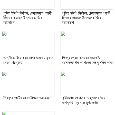
পুটিয়া ইউপি নির্বাচন: চেয়ারম্যান প্রার্থী
পুটিয়া ইউপি নির্বাচন: চেয়ারম্যান প্রার্থী
হিসেবে কামরুল ইসলামকে ঘিরে
হিসেবে কামরুল ইসলামকে ঘিরে
আলোচনা
আলোচনা
ভাগ্নীকে বিয়ে করার দায়ে মেঘনায় যুবদল
শিবপুর প্রেস ক্লাবের সভাপতি
নেতা গ্রেপ্তার
আসাদুজ্জামান আসাদের শুভ জন্মদিন আজ
শিবপুরে পোল্ট্রি ব্যবসায়ীদের মানববন্ধন
কুমিল্লায় রথযাত্রা মহোৎসবে ‘জয়
জগন্নাথ’ ধ্বনিতে মুখর নগরী