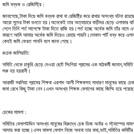
জমি বন্ধক ও রেজিস্ট্রি :
জানাগেছে,টাকা দিয়ে জমি বন্ধক রাখা বা রেজিষ্ট্রি করে রাখার অসংখ্য ঘটনা র
আরো সুদের টাকা গুনতে হয়।অনেকেই তার অত্যাচারে বাড়ীঘর ছেড়ে এলাকার বা
গেলে তিনি শর্ত সাপেক্ষে টাকা দিতে রাজি হয়।শর্ত হচ্ছে অর্ধেক জমি তাঁর নাম
কারণে আমি আমার অর্ধেক জমি দিয়েও রেহায় পায়নি।দোকান পার্ট বন্ধ করে এ
কেহই জমি ফেরত পাননি বলে জানা গেছে।
#চেক জালিয়াতি:
সমিতি থেকে চাকুরি ছেড়ে দেওয়া ছোট সিংগিয়া গ্রামের এক মাঠকর্মী জানান,সমিত
শুরু হয় হয়রানী।
আরাজী সরলিয়া গ্রামের শিক্ষক এরশাদ আলী শিক্ষকসহ সাধারণ মানুষের কাছে চেক
জমা রেখে কিছু টাকা নেন।এখন অসংখ্য শিক্ষক বেলালের কাছে জিম্মি হয়ে পরেছে
চেকের মামলা :
সমিতির বেলালউদ্দিন অসংখ্য মানুষের বিরুদ্ধে চেক ডিজ অর্নার ও স্ট্যাম্প
আদায় করা হচ্ছে।এসব মামলা বেলাল নিজে অথবা তার বাবা,ভাই,সমিতির কমিটির ল