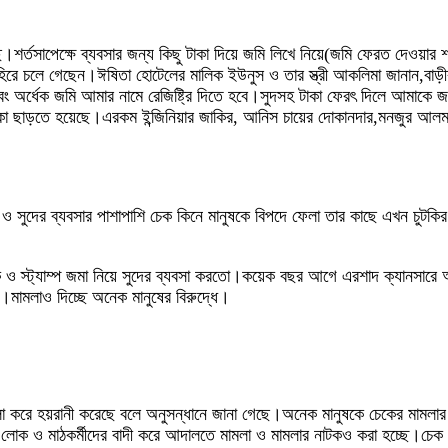
য়েছে।শর্তসাপেক্ষে ব্যবসার জন্য কিছু টাকা দিয়ে জমি লিখে নিয়ে(জমি ফেরত দেওয়
হিরে চলে গেছেন।ঈষিতা হোটেলের মালিক ইউনুস ও তার স্ত্রী আকলিমা জানান,বা
ে এবং অর্ধেক জমি আমার নামে রেজিষ্ট্রি দিতে হবে।সুদসহ টাকা ফেরৎ দিলে আমাকে 
লাকা ছাড়তে হয়েছে।এরকম ইন্জিনিয়ার জাকির, আনিস চায়ের দোকানদার,মনজুর আলম
ি ও সুদের ব্যবসার পাশাপাশি চেক কিনে মানুষকে বিপদে ফেলা তার কাছে এখন চুটক
 ও স্ট্যাম্প জমা নিয়ে সুদের ব্যবসা করতো।কয়েক বছর আগে এরশাদ ক্যানসারে আক্র
।মামলাও দিচ্ছে অনেক মানুষের বিরুদ্ধে।
ের মামলা করে হয়রানী করেছে বলে অনুসন্ধানে জানা গেছে।অনেক মানুষকে চেকের ম
োক ও মাঠকর্মীদের বাদী করে আদালতে মামলা ও মামলার নাটকও করা হচ্ছে।চেক জমা