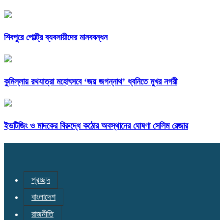
শিবপুরে পোল্ট্রি ব্যবসায়ীদের মানববন্ধন
কুমিল্লায় রথযাত্রা মহোৎসবে ‘জয় জগন্নাথ’ ধ্বনিতে মুখর নগরী
ইভটিজিং ও মাদকের বিরুদ্ধে কঠোর অবস্থানের ঘোষণা সেলিম রেজার
প্রচ্ছদ
বাংলাদেশ
রাজনীতি