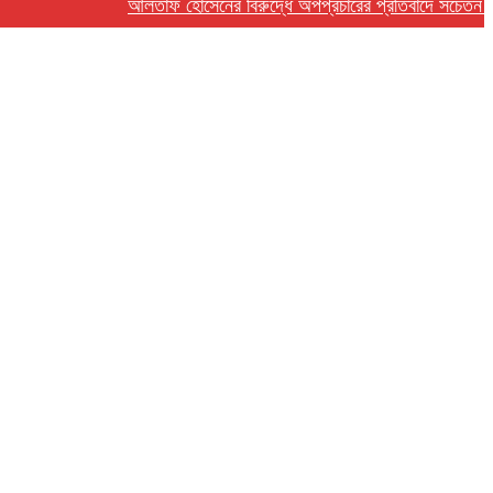
আলতাফ হোসেনের বিরুদ্ধে অপপ্রচারের প্রতিবাদে সচেতন মহলের নি