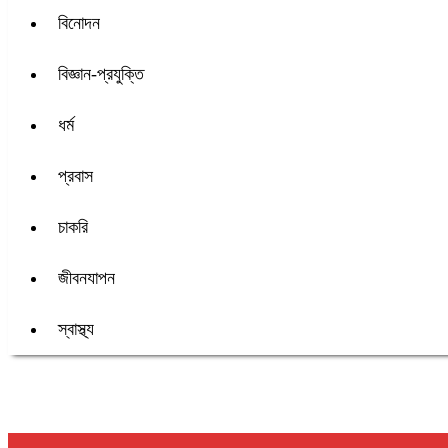
বিনোদন
বিজ্ঞান-প্রযুক্তি
ধর্ম
প্রবাস
চাকরি
জীবনযাপন
স্বাস্থ্য
শিরোনাম :