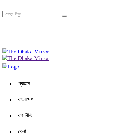
১২:২৫ অপরাহ্ন, শনিবার, ০৮ অগাস্ট ২০২৬, ২৪ শ্রাবণ ১৪৩৩ বঙ্গাব্দ
প্রচ্ছদ
বাংলাদেশ
রাজনীতি
খেলা