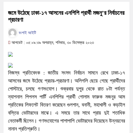
জমে উঠেছে ঢাকা-১৭ আসনের এনপিপি প্রার্থী মজনু’র নির্বাচনের
প্রচারণা
বংশাই আইটি
আপডেট : ০৫:০৯:৩৯ অপরাহ্ন, শনিবার, ৩০ ডিসেম্বর ২০২৩
নিজস্ব প্রতিবেদক : জাতীয় সংসদ নির্বাচন সামনে রেখে ঢাকা-১৭
আসনের জমে উঠেছে প্রচার-প্রচারণা। অলিগলি ছেয়ে গেছে প্রার্থীদের
পোস্টারে, চলছে গণসংযোগ। শুক্রবার দুপুর থেকে রাত ৮টা পর্যন্ত
ন্যাশনাল পিপলস পার্টি এনপিপির প্রার্থী গোলাম ফারুক মজনুর আম
প্রতিকের লিফলেট বিতরণ করেছেন গুলশান, বনানী, মহাখালী ও কড়াইল
বস্তির ভোটারদের মাঝে। এ সময়ে তার সাথে প্রায় দুই শতাধিক
নেতাকর্মী ছিলেন। গণসংযোগের পাশাপাশি ভোটারদের দিয়েছেন উন্নয়নের
নানান প্রতিশ্রুতি।