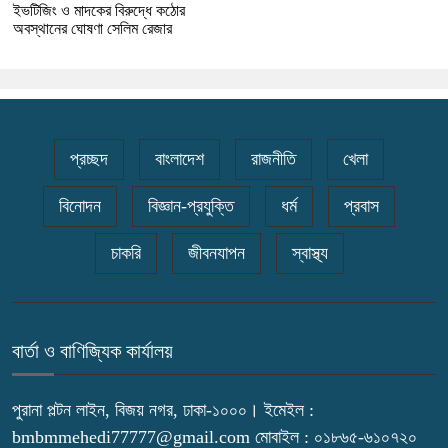
ইভটিজিং ও মাদকের বিরুদ্ধে কঠোর
অবস্থানের ঘোষণা সেলিম রেজার
প্রচ্ছদ
বাংলাদেশ
রাজনীতি
খেলা
বিনোদন
বিজ্ঞান-প্রযুক্তি
ধর্ম
প্রবাস
চাকরি
জীবনযাপন
স্বাস্থ্য
বার্তা ও বাণিজ্যিক কার্যালয়
পুরানা পল্টন লাইন, বিজয় নগর, ঢাকা-১০০০। ইমেইল :
bmbmmehedi77777@gmail.com মোবাইল : ০১৮৬৫-৬১০৭২০