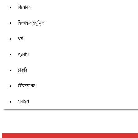
বিনোদন
বিজ্ঞান-প্রযুক্তি
ধর্ম
প্রবাস
চাকরি
জীবনযাপন
স্বাস্থ্য
শিরোনাম :