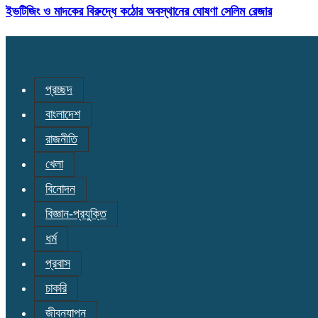
ইভটিজিং ও মাদকের বিরুদ্ধে কঠোর অবস্থানের ঘোষণা সেলিম রেজার
প্রচ্ছদ
বাংলাদেশ
রাজনীতি
খেলা
বিনোদন
বিজ্ঞান-প্রযুক্তি
ধর্ম
প্রবাস
চাকরি
জীবনযাপন