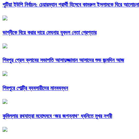
পুটিয়া ইউপি নির্বাচন: চেয়ারম্যান প্রার্থী হিসেবে কামরুল ইসলামকে ঘিরে আলোচনা
ভাগ্নীকে বিয়ে করার দায়ে মেঘনায় যুবদল নেতা গ্রেপ্তার
শিবপুর প্রেস ক্লাবের সভাপতি আসাদুজ্জামান আসাদের শুভ জন্মদিন আজ
শিবপুরে পোল্ট্রি ব্যবসায়ীদের মানববন্ধন
কুমিল্লায় রথযাত্রা মহোৎসবে ‘জয় জগন্নাথ’ ধ্বনিতে মুখর নগরী