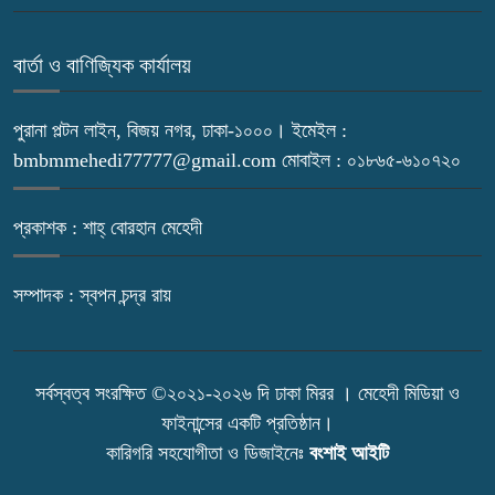
বার্তা ও বাণিজ্যিক কার্যালয়
পুরানা পল্টন লাইন, বিজয় নগর, ঢাকা-১০০০। ইমেইল :
bmbmmehedi77777@gmail.com মোবাইল : ০১৮৬৫-৬১০৭২০
প্রকাশক : শাহ্ বোরহান মেহেদী
সম্পাদক : স্বপন চন্দ্র রায়
সর্বস্বত্ব সংরক্ষিত ©২০২১-২০২৬ দি ঢাকা মিরর । মেহেদী মিডিয়া ও
ফাইনান্সের একটি প্রতিষ্ঠান।
কারিগরি সহযোগীতা ও ডিজাইনেঃ
বংশাই আইটি