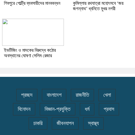
শিবপুরে পোল্ট্রি ব্যবসায়ীদের মানববন্ধন
কুমিল্লায় রথযাত্রা মহোৎসবে ‘জয়
জগন্নাথ’ ধ্বনিতে মুখর নগরী
ইভটিজিং ও মাদকের বিরুদ্ধে কঠোর
অবস্থানের ঘোষণা সেলিম রেজার
প্রচ্ছদ
বাংলাদেশ
রাজনীতি
খেলা
বিনোদন
বিজ্ঞান-প্রযুক্তি
ধর্ম
প্রবাস
চাকরি
জীবনযাপন
স্বাস্থ্য