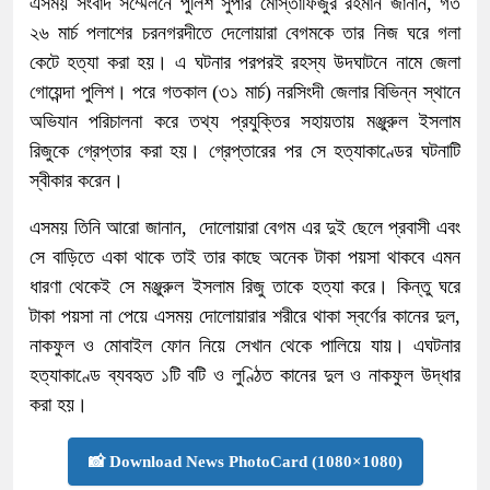
এসময় সংবাদ সম্মেলনে পুলিশ সুপার মোস্তাফিজুর রহমান জানান, গত
২৬ মার্চ পলাশের চরনগরদীতে দেলোয়ারা বেগমকে তার নিজ ঘরে গলা
কেটে হত্যা করা হয়। এ ঘটনার পরপরই রহস্য উদঘাটনে নামে জেলা
গোয়েন্দা পুলিশ। পরে গতকাল (৩১ মার্চ) নরসিংদী জেলার বিভিন্ন স্থানে
অভিযান পরিচালনা করে তথ্য প্রযুক্তির সহায়তায় মঞ্জুরুল ইসলাম
রিজুকে গ্রেপ্তার করা হয়। গ্রেপ্তারের পর সে হত্যাকাণ্ডের ঘটনাটি
স্বীকার করেন।
এসময় তিনি আরো জানান, দোলোয়ারা বেগম এর দুই ছেলে প্রবাসী এবং
সে বাড়িতে একা থাকে তাই তার কাছে অনেক টাকা পয়সা থাকবে এমন
ধারণা থেকেই সে মঞ্জুরুল ইসলাম রিজু তাকে হত্যা করে। কিন্তু ঘরে
টাকা পয়সা না পেয়ে এসময় দোলোয়ারার শরীরে থাকা স্বর্ণের কানের দুল,
নাকফুল ও মোবাইল ফোন নিয়ে সেখান থেকে পালিয়ে যায়। এঘটনার
হত্যাকাণ্ডে ব্যবহৃত ১টি বটি ও লুণ্ঠিত কানের দুল ও নাকফুল উদ্ধার
করা হয়।
📸 Download News PhotoCard (1080×1080)