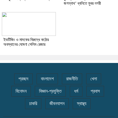
জগন্নাথ’ ধ্বনিতে মুখর নগরী
ইভটিজিং ও মাদকের বিরুদ্ধে কঠোর
অবস্থানের ঘোষণা সেলিম রেজার
প্রচ্ছদ
বাংলাদেশ
রাজনীতি
খেলা
বিনোদন
বিজ্ঞান-প্রযুক্তি
ধর্ম
প্রবাস
চাকরি
জীবনযাপন
স্বাস্থ্য