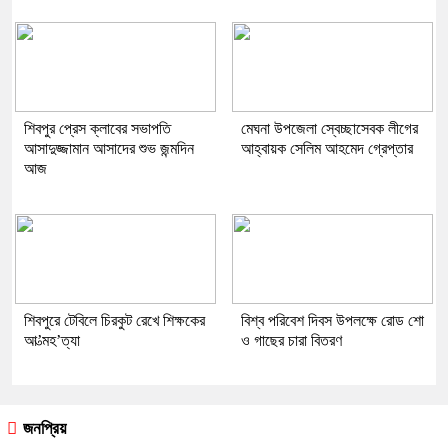
শিবপুর প্রেস ক্লাবের সভাপতি
মেঘনা উপজেলা স্বেচ্ছাসেবক লীগের
আসাদুজ্জামান আসাদের শুভ জন্মদিন
আহ্বায়ক সেলিম আহমেদ গ্রেপ্তার
আজ
শিবপুরে টেবিলে চিরকুট রেখে শিক্ষকের
বিশ্ব পরিবেশ দিবস উপলক্ষে রোড শো
আ’ত্মহ’ত্যা
ও গাছের চারা বিতরণ
জনপ্রিয়