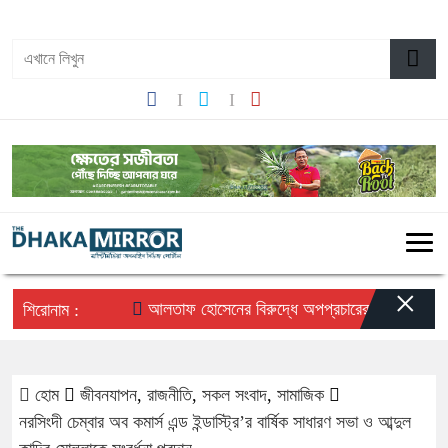
০৮:৪৩ পূর্বাহ্ন, সোমবার, ১০ অগাস্ট ২০২৬, ২৬ শ্রাবণ ১৪৩৩ বঙ্গাব্দ
×
আলতাফ হোসেনের বিরুদ্ধে অপপ্রচারের প্রতিবাদে সচেতন 
শিরোনাম :
হোম
জীবনযাপন
,
রাজনীতি
,
সকল সংবাদ
,
সামাজিক
নরসিংদী চেম্বার অব কমার্স এন্ড ইন্ডাস্ট্রি’র বার্ষিক সাধারণ সভা ও আব্দুল