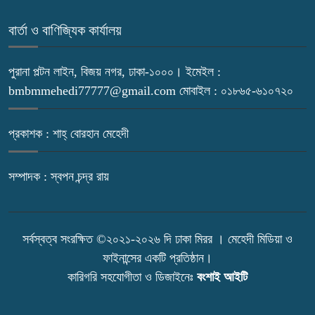
বার্তা ও বাণিজ্যিক কার্যালয়
পুরানা পল্টন লাইন, বিজয় নগর, ঢাকা-১০০০। ইমেইল :
bmbmmehedi77777@gmail.com মোবাইল : ০১৮৬৫-৬১০৭২০
প্রকাশক : শাহ্ বোরহান মেহেদী
সম্পাদক : স্বপন চন্দ্র রায়
সর্বস্বত্ব সংরক্ষিত ©২০২১-২০২৬ দি ঢাকা মিরর । মেহেদী মিডিয়া ও
ফাইনান্সের একটি প্রতিষ্ঠান।
কারিগরি সহযোগীতা ও ডিজাইনেঃ
বংশাই আইটি