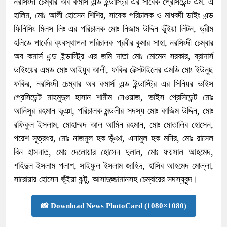
নরসিংদী চেম্বার অব কমার্স এন্ড ইন্ডাস্ট্রি এর সাবেক প্রেসিডেন্ট এম. এ
হালিম, মোঃ আলী হোসেন শিশির, সাবেক পরিচালক ও মাধবদী ডাইং এন্ড
ফিনিসিং মিলস লিঃ এর পরিচালক মোঃ নিজাম উদ্দিন ভূঁইয়া লিটন, ড্রীম
হলিডে পার্কের ব্যবস্থাপনা পরিচালক প্রবীর কুমার সাহা, নরসিংদী চেম্বার
অব কমার্স এন্ড ইন্ডাস্ট্রি এর জমি দাতা মোঃ মোমেন সরকার, ব্রাদার্স
ডাইংয়ের এমড মোঃ আইয়ুব আলী, ফকির টেক্সটাইলের এমডি মোঃ ইউনুছ
ফকির, নরসিংদী চেম্বার অব কমার্স এন্ড ইন্ডাস্ট্রি এর সিনিয়র ভাইস
প্রেসিডেন্ট মাহমুদুল হাসান শামীম নেওয়াজ, ভাইস প্রেসিডেন্ট মোঃ
আনিসুর রহমান ভূঞা, পরিচালক মন্ডলীর সদস্য মোঃ কাজিম উদ্দিন, মোঃ
রফিকুল ইসলাম, মোহাম্মদ আল আমিন রহমান, মোঃ মোতালিব হোসেন,
পরেশ সূত্রধর, মোঃ নাজমুল হক ভূঁঞা, এনামুল হক মনির, মোঃ রাসেল
বিন হাসনাত, মোঃ দেলোয়ার হোসেন দুলাল, মোঃ ফয়সাল আহমেদ,
শহিদুল ইসলাম পলাশ, সাইফুল ইসলাম জাহিদ, হাসিব আহমেদ মোল্লা,
সারোয়ার হোসেন ভূঁইয়া ঝন্টু, আসাদুজ্জামানসহ চেম্বারের সদস্যবৃন্দ।
📸 Download News PhotoCard (1080×1080)