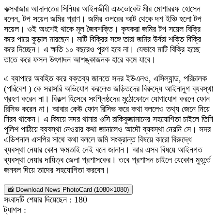
কক্সবাজার আদালতের সিনিয়র আইনজীবী এডভোকেট মীর মোশাররফ হোসেন
বলেন, টপ সয়েল জমির প্রাণ। জমির ওপরের আট থেকে দশ ইঞ্চি হলো টপ
সয়েল। ওই অংশেই থাকে মূল জৈবশক্তি। কৃষকরা জমির টপ সয়েল বিক্রি
করে পায়ে কুড়াল মারছেন। মাটি বিক্রির সঙ্গে তারা জমির উর্বরা শক্তি বিক্রি
করে দিচ্ছেন। এ ক্ষতি ১০ বছরেও পূরণ হবে না। যেভাবে মাটি বিক্রি হচ্ছে
তাতে করে ফসল উৎপাদন আশঙ্কাজনক হারে কমে যাবে।
এ ব্যাপারে অবহিত করে বক্তব্য জানতে সদর ইউএনও, এসিল্যান্ড, পরিচালক
(পরিবেশ ) কে সরাসরি অভিযোগ করলেও জড়িতদের বিরুদ্ধে আইনানুগ ব্যবস্থা
গ্রহণ করেন না। বিকল্প হিসেবে সংশ্লিষ্ঠদের মুঠোফোনে যোগাযোগ করলে ফোন
রিসিভ করেন না। আবার কেউ ফোন রিসিভ করে কথা বললেও তথ্য জেনে নিয়ে
নিরব থাকেন। এ বিষয়ে সদর থানার ওসি রাকিবুজ্জামানের সহযোগিতা চাইলে তিনি
পুলিশ পাঠিয়ে ব্যবস্থা নেওয়ার কথা জানালেও আদৌ ব্যবস্থা নেয়নি সে। সদর
এডিশনাল এসপির সাথে কথা বললে জমি সংক্রান্ত বিষয়ে কারো বিরুদ্ধে
ব্যবস্থা নেয়ার কোন ক্ষমতাই নেই বলে জানান। আর এসব বিষয়ে আইনগত
ব্যবস্থা নেয়ার দায়িত্ব জেলা প্রশাসকের। তবে প্রশাসন চাইলে যেকোন মুহূর্তে
জনবল দিয়ে তাদের সহযোগিতা করবেন।
📸 Download News PhotoCard (1080×1080)
সংবাদটি শেয়ার দিয়েছেন :
180
ট্যাগস :