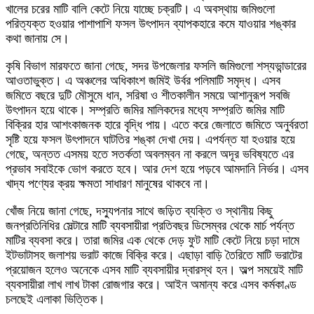
খালের চরের মাটি বালি কেটে নিয়ে যাচ্ছে চক্রটি। এ অবস্থায় জমিগুলো
পরিত্যক্ত হওয়ার পাশাপাশি ফসল উৎপাদন ব্যাপকহারে কমে যাওয়ার শঙ্কার
কথা জানায় সে।
কৃষি বিভাগ মারফতে জানা গেছে, সদর উপজেলার ফসলি জমিগুলো শস্যভান্ডারের
আওতাভুক্ত। এ অঞ্চলের অধিকাংশ জমিই উর্বর পলিমাটি সমৃদ্ধ। এসব
জমিতে বছরে দুটি মৌসুমে ধান, সরিষা ও শীতকালীন সময়ে আশানুরূপ সবজি
উৎপাদন হয়ে থাকে। সম্প্রতি জমির মালিকদের মধ্যে সম্প্রতি জমির মাটি
বিক্রির হার আশংকাজনক হারে বৃদ্ধি পায়। এতে করে জেলাতে জমিতে অনুর্বরতা
সৃষ্টি হয়ে ফসল উৎপাদনে ঘাটতির শঙ্কা দেখা দেয়। এপর্যন্ত যা হওয়ার হয়ে
গেছে, অন্তত এসময় হতে সতর্কতা অবলম্বন না করলে অদূর ভবিষ্যতে এর
প্রভাব সবাইকে ভোগ করতে হবে। আর দেশ হয়ে পড়বে আমদানি নির্ভর। এসব
খাদ্য পণ্যের ক্রয় ক্ষমতা সাধারণ মানুষের থাকবে না।
খোঁজ নিয়ে জানা গেছে, দস্যুপনার সাথে জড়িত ব্যক্তি ও স্থানীয় কিছু
জনপ্রতিনিধির সেল্টারে মাটি ব্যবসায়ীরা প্রতিবছর ডিসেম্বর থেকে মার্চ পর্যন্ত
মাটির ব্যবসা করে। তারা জমির এক থেকে দেড় ফুট মাটি কেটে নিয়ে চড়া দামে
ইটভাটাসহ জলাশয় ভরাট কাজে বিক্রি করে। এছাড়া বাড়ি তৈরিতে মাটি ভরাটের
প্রয়োজন হলেও অনেকে এসব মাটি ব্যবসায়ীর দ্বারস্থ হন। অল্প সময়েই মাটি
ব্যবসায়ীরা লাখ লাখ টাকা রোজগার করে। আইন অমান্য করে এসব কর্মকাণ্ড
চলছেই এলাকা ভিত্তিক।