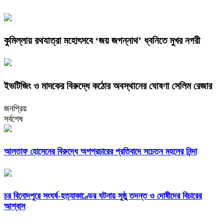
কুমিল্লায় রথযাত্রা মহোৎসবে ‘জয় জগন্নাথ’ ধ্বনিতে মুখর নগরী
ইভটিজিং ও মাদকের বিরুদ্ধে কঠোর অবস্থানের ঘোষণা সেলিম রেজার
জনপ্রিয়
সর্বশেষ
আলতাফ হোসেনের বিরুদ্ধে অপপ্রচারের প্রতিবাদে সচেতন মহলের নিন্দা
চর বিনোদপুরে সংঘর্ষ-হত্যাকাণ্ডের ঘটনায় সুষ্ঠু তদন্ত ও দোষীদের বিচারের
আশ্বাস