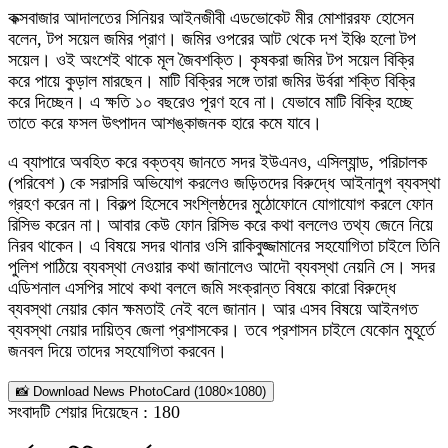
কক্সবাজার আদালতের সিনিয়র আইনজীবী এডভোকেট মীর মোশাররফ হোসেন
বলেন, টপ সয়েল জমির প্রাণ। জমির ওপরের আট থেকে দশ ইঞ্চি হলো টপ
সয়েল। ওই অংশেই থাকে মূল জৈবশক্তি। কৃষকরা জমির টপ সয়েল বিক্রি
করে পায়ে কুড়াল মারছেন। মাটি বিক্রির সঙ্গে তারা জমির উর্বরা শক্তি বিক্রি
করে দিচ্ছেন। এ ক্ষতি ১০ বছরেও পূরণ হবে না। যেভাবে মাটি বিক্রি হচ্ছে
তাতে করে ফসল উৎপাদন আশঙ্কাজনক হারে কমে যাবে।
এ ব্যাপারে অবহিত করে বক্তব্য জানতে সদর ইউএনও, এসিল্যান্ড, পরিচালক
(পরিবেশ ) কে সরাসরি অভিযোগ করলেও জড়িতদের বিরুদ্ধে আইনানুগ ব্যবস্থা
গ্রহণ করেন না। বিকল্প হিসেবে সংশ্লিষ্ঠদের মুঠোফোনে যোগাযোগ করলে ফোন
রিসিভ করেন না। আবার কেউ ফোন রিসিভ করে কথা বললেও তথ্য জেনে নিয়ে
নিরব থাকেন। এ বিষয়ে সদর থানার ওসি রাকিবুজ্জামানের সহযোগিতা চাইলে তিনি
পুলিশ পাঠিয়ে ব্যবস্থা নেওয়ার কথা জানালেও আদৌ ব্যবস্থা নেয়নি সে। সদর
এডিশনাল এসপির সাথে কথা বললে জমি সংক্রান্ত বিষয়ে কারো বিরুদ্ধে
ব্যবস্থা নেয়ার কোন ক্ষমতাই নেই বলে জানান। আর এসব বিষয়ে আইনগত
ব্যবস্থা নেয়ার দায়িত্ব জেলা প্রশাসকের। তবে প্রশাসন চাইলে যেকোন মুহূর্তে
জনবল দিয়ে তাদের সহযোগিতা করবেন।
📸 Download News PhotoCard (1080×1080)
সংবাদটি শেয়ার দিয়েছেন :
180