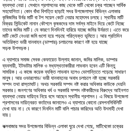
ব্যবস্থা নেয়া। সেখানে প্রশাসনের কাছ থেকে মাটি খেকো চক্র পাচ্ছেন সার্বিক
সহযোগিতা। কোন বাঁধা বিপত্তি ছাড়াই সদর উপজেলাস্থ বিভিন্ন এলাকার
কৃষিজমির উর্বর মাটি বা টপ সয়েল কেটে নেয়ার মহোৎসব চলছে। স্থানীয় মাটি
বিক্রয় সিন্ডিকেট নানান কৌশলে কৃষকদের দাম সর্বস্ব মাইনে দিয়ে কেটে নিচ্ছে
তাদের জমির মাটি। যে কারণে দিনদিনই হারিয়ে যাচ্ছে জমির উর্বরতা। এতে করে
মাটি কেটে নেওয়া জমি গুলো হয়ে পড়ছে পরিত্যক্ত ভূমিতে। আর প্রতিদিন
অতিরিক্ত ভারী যানবাহন (ডাম্পার) চলাচলের কারণে নষ্ট হয়ে যাচ্ছে
সড়ক উপসড়ক।
এ ব্যাপারে সমাজ সেবক কেফায়েত উল্লাহ জানান, জমির মালিক, ডাম্পার
ব্যবসায়ী, ইটভাটার মালিক ও মধ্যস্থতাকারীরা লাভবান হবেন এটি কিন্তু
সাময়িক। এ কাজে কয়েক ব্যক্তি লাভবান হলেও ভোগান্তিতে পড়েছে সাধারণ
মানুষ। আর ওভারলোড/ ভারী যানবাহনের অবাধ চলাচলে নষ্ট হচ্ছে সরকারি
সম্পদ তথা রাস্তাঘাট। অথচ সরকারি সম্পদ নষ্ট করার অধিকার কাউকে দেয়নি
সরকার। জনগণের অধিকার খর্ব ও সরকারি সম্পদ নষ্টকারীদের বিরুদ্ধে আইনগত
ব্যবস্থা নেয়ার দায়িত্ব নিয়ে বসে আছেন স্থানীয় প্রশাসন। এ বিষয়ে উপজেলা
প্রশাসনের দায়িত্বরত কর্তাদের জানালেও এ ব্যাপারে কোনো রেসপনসিবিলিটি
দেখা যায় না। যে কারণে দিনদিন মাটি বালি পাচার কারিদের অতি উৎসাহী দেখা
যায়।
কক্সবাজার সদর উপজেলার বিভিন্ন এলাকা ঘুরে দেখা গেছে, মাটিখেকো চক্রের