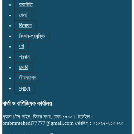
রাজনীতি
খেলা
বিনোদন
বিজ্ঞান-প্রযুক্তি
ধর্ম
প্রবাস
চাকরি
জীবনযাপন
স্বাস্থ্য
বার্তা ও বাণিজ্যিক কার্যালয়
পুরানা পল্টন লাইন, বিজয় নগর, ঢাকা-১০০০। ইমেইল :
bmbmmehedi77777@gmail.com মোবাইল : ০১৮৬৫-৬১০৭২০