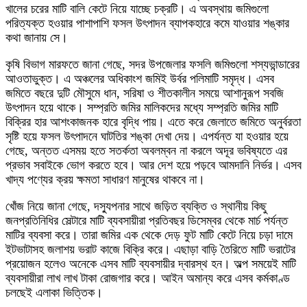
খালের চরের মাটি বালি কেটে নিয়ে যাচ্ছে চক্রটি। এ অবস্থায় জমিগুলো
পরিত্যক্ত হওয়ার পাশাপাশি ফসল উৎপাদন ব্যাপকহারে কমে যাওয়ার শঙ্কার
কথা জানায় সে।
কৃষি বিভাগ মারফতে জানা গেছে, সদর উপজেলার ফসলি জমিগুলো শস্যভান্ডারের
আওতাভুক্ত। এ অঞ্চলের অধিকাংশ জমিই উর্বর পলিমাটি সমৃদ্ধ। এসব
জমিতে বছরে দুটি মৌসুমে ধান, সরিষা ও শীতকালীন সময়ে আশানুরূপ সবজি
উৎপাদন হয়ে থাকে। সম্প্রতি জমির মালিকদের মধ্যে সম্প্রতি জমির মাটি
বিক্রির হার আশংকাজনক হারে বৃদ্ধি পায়। এতে করে জেলাতে জমিতে অনুর্বরতা
সৃষ্টি হয়ে ফসল উৎপাদনে ঘাটতির শঙ্কা দেখা দেয়। এপর্যন্ত যা হওয়ার হয়ে
গেছে, অন্তত এসময় হতে সতর্কতা অবলম্বন না করলে অদূর ভবিষ্যতে এর
প্রভাব সবাইকে ভোগ করতে হবে। আর দেশ হয়ে পড়বে আমদানি নির্ভর। এসব
খাদ্য পণ্যের ক্রয় ক্ষমতা সাধারণ মানুষের থাকবে না।
খোঁজ নিয়ে জানা গেছে, দস্যুপনার সাথে জড়িত ব্যক্তি ও স্থানীয় কিছু
জনপ্রতিনিধির সেল্টারে মাটি ব্যবসায়ীরা প্রতিবছর ডিসেম্বর থেকে মার্চ পর্যন্ত
মাটির ব্যবসা করে। তারা জমির এক থেকে দেড় ফুট মাটি কেটে নিয়ে চড়া দামে
ইটভাটাসহ জলাশয় ভরাট কাজে বিক্রি করে। এছাড়া বাড়ি তৈরিতে মাটি ভরাটের
প্রয়োজন হলেও অনেকে এসব মাটি ব্যবসায়ীর দ্বারস্থ হন। অল্প সময়েই মাটি
ব্যবসায়ীরা লাখ লাখ টাকা রোজগার করে। আইন অমান্য করে এসব কর্মকাণ্ড
চলছেই এলাকা ভিত্তিক।