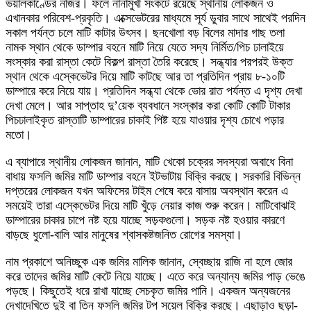
ভয়ালকাণ্ডের নজির। ফলে নানামুখী সংকটে রয়েছে স্থানীয় লোকজন ও
এখানকার পরিবেশ-প্রকৃতি। এক্সেভেটরের মাধ্যমে সূর্য ডুবার সাথে সাথেই পরদিন
সকাল পর্যন্ত চলে মাটি কাটার উৎসব। ছনখোলা বড় বিলের মাদার গাছ তলা
নামক স্থান থেকে ডাম্পার বহনে মাটি নিয়ে যেতে সদ্য নির্মিত/পিচ ঢালাইয়ে
সংস্কার করা রাস্তা কেটে বিকল্প রাস্তা তৈরি করেছে। সন্ধ্যার পরপরই উক্ত
স্থান থেকে এস্কেভেটর দিয়ে মাটি কাটছে আর তা প্রতিদিন প্রায় ৮-১০টি
ডাম্পারে করে নিয়ে যায়। প্রতিদিন সন্ধ্যা থেকে ভোর রাত পর্যন্ত এ দৃশ্য দেখা
দেখা মেলে। আর সাপ্তাহ দু’য়েক ব্যবধানে সংস্কার করা কোটি কোটি টাকার
পিচঢালাইকৃত রাস্তাটি ডাম্পারের চাকাই পিষ্ট হয়ে যাওয়ার দৃশ্য চোখে পড়ার
মতো।
এ ব্যাপারে স্থানীয় লোকজন জানান, মাটি খেকো চক্রের সদস্যরা অবাধে বিনা
বাধায় ফসলি জমির মাটি ডাম্পার বহনে ইটভাটায় বিক্রি করছে। সরকারি বিভিন্ন
দপ্তরের লোকজন যখন অফিসের টাইম শেষে করে বাসায় অবস্থান করেন এ
সময়েই তারা এস্কেভেটর দিয়ে মাটি খুঁড়ে নেয়ার কাজ শুরু করেন। মাটিবোঝাই
ডাম্পারের চাকার চাপে নষ্ট হয়ে যাচ্ছে সড়কগুলো। সড়ক নষ্ট হওয়ার কারণে
বাড়ছে ধুলো-বালি আর মানুষের শ্বাসকষ্টজনিত রোগের সমস্যা।
নাম প্রকাশে অনিচ্ছুক এক জমির মালিক জানান, স্বেচ্ছায় রাজি না হলে জোর
করে তাদের জমির মাটি কেটে নিয়ে যাচ্ছে। এতে করে অন্যান্য জমির পাড় ভেঙে
পড়ছে। কিছুতেই ধরে রাখা যাচ্ছে সেচকৃত জমির পানি। একজন অন্যজনের
দেখাদেখিতে দুই বা তিন ফসলি জমির টপ সয়েল বিক্রি করছে। এছাড়াও ছড়া-