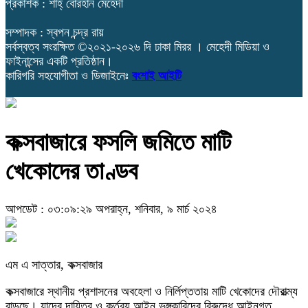
প্রকাশক : শাহ্ বোরহান মেহেদী
সম্পাদক : স্বপন চন্দ্র রায়
সর্বস্বত্ব সংরক্ষিত ©২০২১-২০২৬ দি ঢাকা মিরর । মেহেদী মিডিয়া ও
ফাইনান্সের একটি প্রতিষ্ঠান।
কারিগরি সহযোগীতা ও ডিজাইনেঃ
বংশাই আইটি
কক্সবাজারে ফসলি জমিতে মাটি
খেকোদের তাণ্ডব
আপডেট : ০৩:০৯:২৯ অপরাহ্ন, শনিবার, ৯ মার্চ ২০২৪
এম এ সাত্তার, কক্সবাজার
কক্সবাজারে স্থানীয় প্রশাসনের অবহেলা ও নির্লিপ্ততায় মাটি খেকোদের দৌরাত্ম্য
বাড়ছে। যাদের দায়িত্ব ও কর্তব্য আইন ভঙ্গকারিদের বিরুদ্ধে আইনগত