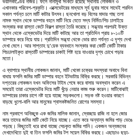
ভয়ালকাণ্ডের নজির। ফলে নানামুখী সংকটে রয়েছে স্থানীয় লোকজন ও
এখানকার পরিবেশ-প্রকৃতি। এক্সেভেটরের মাধ্যমে সূর্য ডুবার সাথে সাথেই পরদিন
সকাল পর্যন্ত চলে মাটি কাটার উৎসব। ছনখোলা বড় বিলের মাদার গাছ তলা
নামক স্থান থেকে ডাম্পার বহনে মাটি নিয়ে যেতে সদ্য নির্মিত/পিচ ঢালাইয়ে
সংস্কার করা রাস্তা কেটে বিকল্প রাস্তা তৈরি করেছে। সন্ধ্যার পরপরই উক্ত
স্থান থেকে এস্কেভেটর দিয়ে মাটি কাটছে আর তা প্রতিদিন প্রায় ৮-১০টি
ডাম্পারে করে নিয়ে যায়। প্রতিদিন সন্ধ্যা থেকে ভোর রাত পর্যন্ত এ দৃশ্য দেখা
দেখা মেলে। আর সাপ্তাহ দু’য়েক ব্যবধানে সংস্কার করা কোটি কোটি টাকার
পিচঢালাইকৃত রাস্তাটি ডাম্পারের চাকাই পিষ্ট হয়ে যাওয়ার দৃশ্য চোখে পড়ার
মতো।
এ ব্যাপারে স্থানীয় লোকজন জানান, মাটি খেকো চক্রের সদস্যরা অবাধে বিনা
বাধায় ফসলি জমির মাটি ডাম্পার বহনে ইটভাটায় বিক্রি করছে। সরকারি বিভিন্ন
দপ্তরের লোকজন যখন অফিসের টাইম শেষে করে বাসায় অবস্থান করেন এ
সময়েই তারা এস্কেভেটর দিয়ে মাটি খুঁড়ে নেয়ার কাজ শুরু করেন। মাটিবোঝাই
ডাম্পারের চাকার চাপে নষ্ট হয়ে যাচ্ছে সড়কগুলো। সড়ক নষ্ট হওয়ার কারণে
বাড়ছে ধুলো-বালি আর মানুষের শ্বাসকষ্টজনিত রোগের সমস্যা।
নাম প্রকাশে অনিচ্ছুক এক জমির মালিক জানান, স্বেচ্ছায় রাজি না হলে জোর
করে তাদের জমির মাটি কেটে নিয়ে যাচ্ছে। এতে করে অন্যান্য জমির পাড় ভেঙে
পড়ছে। কিছুতেই ধরে রাখা যাচ্ছে সেচকৃত জমির পানি। একজন অন্যজনের
দেখাদেখিতে দুই বা তিন ফসলি জমির টপ সয়েল বিক্রি করছে। এছাড়াও ছড়া-