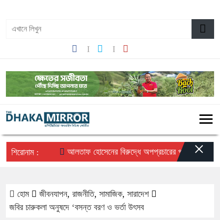
০৮:৫৬ অপরাহ্ন, রবিবার, ০৯ অগাস্ট ২০২৬, ২৫ শ্রাবণ ১৪৩৩ বঙ্গাব্দ
×
আলতাফ হোসেনের বিরুদ্ধে অপপ্রচারের প্রতিবাদে সচেতন মহ
শিরোনাম :
হোম
জীবনযাপন
,
রাজনীতি
,
সামাজিক
,
সারাদেশ
জবির চারুকলা অনুষদে ‘বসন্ত বরণ ও ভর্তা উৎসব