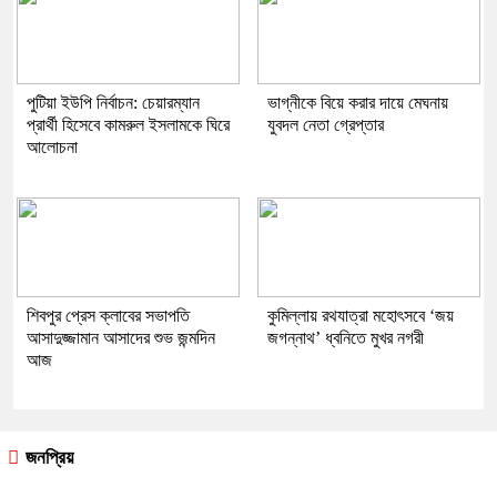
পুটিয়া ইউপি নির্বাচন: চেয়ারম্যান
ভাগ্নীকে বিয়ে করার দায়ে মেঘনায়
প্রার্থী হিসেবে কামরুল ইসলামকে ঘিরে
যুবদল নেতা গ্রেপ্তার
আলোচনা
শিবপুর প্রেস ক্লাবের সভাপতি
কুমিল্লায় রথযাত্রা মহোৎসবে ‘জয়
আসাদুজ্জামান আসাদের শুভ জন্মদিন
জগন্নাথ’ ধ্বনিতে মুখর নগরী
আজ
জনপ্রিয়