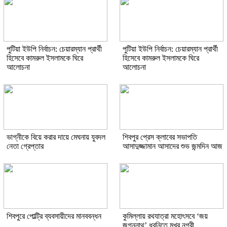
পুটিয়া ইউপি নির্বাচন: চেয়ারম্যান প্রার্থী
পুটিয়া ইউপি নির্বাচন: চেয়ারম্যান প্রার্থী
হিসেবে কামরুল ইসলামকে ঘিরে
হিসেবে কামরুল ইসলামকে ঘিরে
আলোচনা
আলোচনা
ভাগ্নীকে বিয়ে করার দায়ে মেঘনায় যুবদল
শিবপুর প্রেস ক্লাবের সভাপতি
নেতা গ্রেপ্তার
আসাদুজ্জামান আসাদের শুভ জন্মদিন আজ
শিবপুরে পোল্ট্রি ব্যবসায়ীদের মানববন্ধন
কুমিল্লায় রথযাত্রা মহোৎসবে ‘জয়
জগন্নাথ’ ধ্বনিতে মুখর নগরী