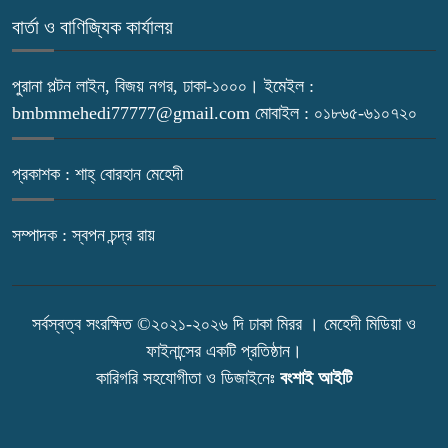
বার্তা ও বাণিজ্যিক কার্যালয়
পুরানা পল্টন লাইন, বিজয় নগর, ঢাকা-১০০০। ইমেইল :
bmbmmehedi77777@gmail.com মোবাইল : ০১৮৬৫-৬১০৭২০
প্রকাশক : শাহ্ বোরহান মেহেদী
সম্পাদক : স্বপন চন্দ্র রায়
সর্বস্বত্ব সংরক্ষিত ©২০২১-২০২৬ দি ঢাকা মিরর । মেহেদী মিডিয়া ও
ফাইনান্সের একটি প্রতিষ্ঠান।
কারিগরি সহযোগীতা ও ডিজাইনেঃ
বংশাই আইটি