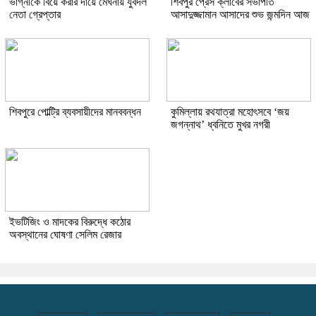
ভাগ্নীকে বিয়ে করার দায়ে মেঘনায় যুবদল
শিবপুর প্রেস ক্লাবের সভাপতি
নেতা গ্রেপ্তার
আসাদুজ্জামান আসাদের শুভ জন্মদিন আজ
শিবপুরে পোল্ট্রি ব্যবসায়ীদের মানববন্ধন
কুমিল্লায় রথযাত্রা মহোৎসবে ‘জয়
জগন্নাথ’ ধ্বনিতে মুখর নগরী
ইভটিজিং ও মাদকের বিরুদ্ধে কঠোর
অবস্থানের ঘোষণা সেলিম রেজার