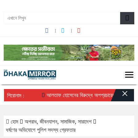
০৬:১২ অপরাহ্ন, শুক্রবার, ০৭ অগাস্ট ২০২৬, ২৩ শ্রাবণ ১৪৩৩ বঙ্গাব্দ
×
আলতাফ হোসেনের বিরুদ্ধে অপপ্রচারের প্রতিবাদে সচেতন 
শিরোনাম :
হোম
অপরাধ
,
জীবনযাপন
,
সামাজিক
,
সারাদেশ
ধর্ষণের অভিযোগে পুলিশ সদস্য গ্রেফতার