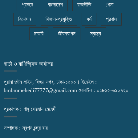
প্রচ্ছদ
বাংলাদেশ
রাজনীতি
খেলা
বিনোদন
বিজ্ঞান-প্রযুক্তি
ধর্ম
প্রবাস
চাকরি
জীবনযাপন
স্বাস্থ্য
বার্তা ও বাণিজ্যিক কার্যালয়
পুরানা পল্টন লাইন, বিজয় নগর, ঢাকা-১০০০। ইমেইল :
bmbmmehedi77777@gmail.com মোবাইল : ০১৮৬৫-৬১০৭২০
প্রকাশক : শাহ্ বোরহান মেহেদী
সম্পাদক : স্বপন চন্দ্র রায়