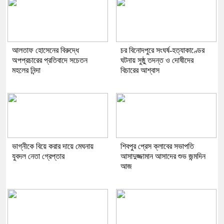
আলতাফ হোসেনের বিরুদ্ধে
চর বিনোদপুরে সংঘর্ষ-হত্যাকাণ্ডের
অপপ্রচারের প্রতিবাদে সচেতন
ঘটনায় সুষ্ঠু তদন্ত ও দোষীদের
মহলের নিন্দা
বিচারের আশ্বাস
ভাগ্নীকে বিয়ে করার দায়ে মেঘনায়
শিবপুর প্রেস ক্লাবের সভাপতি
যুবদল নেতা গ্রেপ্তার
আসাদুজ্জামান আসাদের শুভ জন্মদিন
আজ