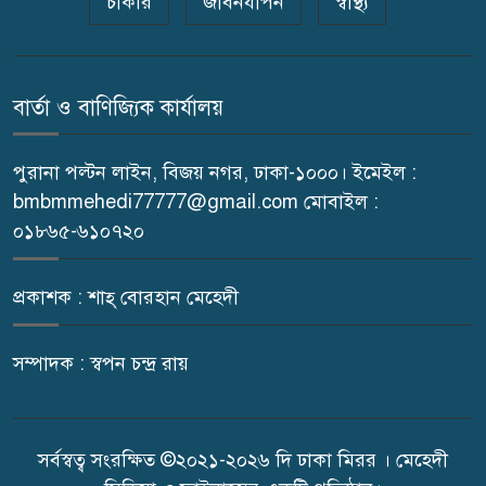
চাকরি
জীবনযাপন
স্বাস্থ্য
শিবপুর প্রেস ক্লাবের সভাপতি
৭
আসাদুজ্জামান আসাদের শুভ জন্মদিন
বার্তা ও বাণিজ্যিক কার্যালয়
আজ
পুরানা পল্টন লাইন, বিজয় নগর, ঢাকা-১০০০। ইমেইল :
শিবপুরে পোল্ট্রি ব্যবসায়ীদের
৮
bmbmmehedi77777@gmail.com মোবাইল :
মানববন্ধন
০১৮৬৫-৬১০৭২০
কুমিল্লায় রথযাত্রা মহোৎসবে ‘জয়
৯
প্রকাশক : শাহ্ বোরহান মেহেদী
জগন্নাথ’ ধ্বনিতে মুখর নগরী
সম্পাদক : স্বপন চন্দ্র রায়
ইভটিজিং ও মাদকের বিরুদ্ধে কঠোর
১০
অবস্থানের ঘোষণা সেলিম রেজার
সর্বস্বত্ব সংরক্ষিত ©২০২১-২০২৬ দি ঢাকা মিরর । মেহেদী