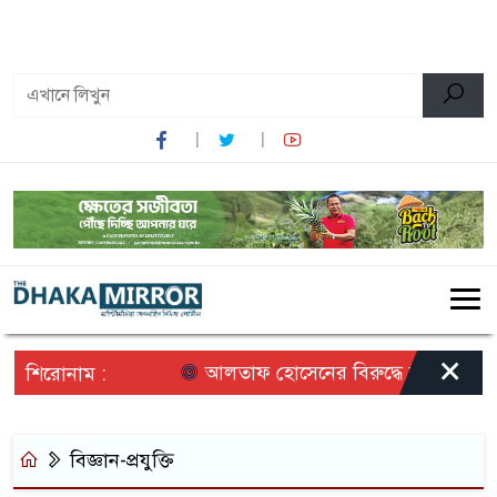
০৮:২৯ অপরাহ্ন, বৃহস্পতিবার, ০৬ অগাস্ট ২০২৬, ২২ শ্রাবণ
১৪৩৩ বঙ্গাব্দ
×
আলতাফ হোসেনের বিরুদ্ধে অপপ্রচারের প্
শিরোনাম :
বিজ্ঞান-প্রযুক্তি