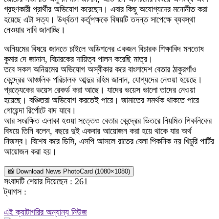
গ্রহণকারী প্রার্থীর অভিযোগ করেছেন। এবার কিছু অযোগ্যদের মনোনীত করা
হয়েছে এটা সত্য। উর্ধ্বতণ কর্তৃপক্ষকে বিষয়টি তদন্ত সাপেক্ষে ব্যবস্থা
নেওয়ার দাবি জানাচ্ছি।
অনিয়মের বিষয়ে জানতে চাইলে অডিশনের একজন বিচারক শিক্ষাবিদ মনতোষ
কুমার দে জানান, বিচারকের দায়িত্ব পালন করেছি মাত্র।
তবে সকল অনিয়মের অভিযোগ অস্বীকার করে বাংলাদেশ বেতার ঠাকুরগাঁও
কেন্দ্রের আঞ্চলিক পরিচালক আব্দুর রহিম জানান, যোগ্যদের নেওয়া হয়েছে।
প্রত্যেকের ভয়েস রেকর্ড করা আছে। যাদের ভয়েস ভালো তাদের নেওয়া
হয়েছে। বঞ্চিতরা অভিযোগ করতেই পারে। জামাতের সমর্থক থাকতে পারে
গোয়েন্দা রির্পোটে বাদ যাবে।
আর সংরক্ষিত এলাকা হওয়া সত্তেও বেতার কেন্দ্রের ভিতরে নিয়মিত পিকনিকের
বিষয়ে তিনি বলেন, বছরে দুই একবার আয়োজন করা হয়ে থাকে যার অর্থ
নিজস্ব। বিশেষ করে ডিসি, এসপি আসলে রাতের বেলা পিকনিক নয় খিচুরি পার্টির
আয়োজন করা হয়।
📸 Download News PhotoCard (1080×1080)
সংবাদটি শেয়ার দিয়েছেন :
261
ট্যাগস :
এই ক্যাটাগরির অন্যান্য নিউজ