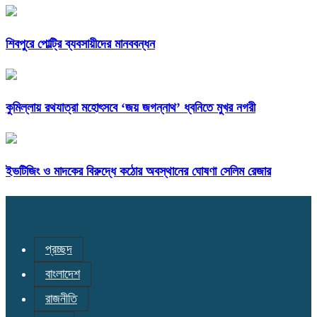
শিবপুরে পোল্ট্রি ব্যবসায়ীদের মানববন্ধন
কুমিল্লায় রথযাত্রা মহোৎসবে ‘জয় জগন্নাথ’ ধ্বনিতে মুখর নগরী
ইভটিজিং ও মাদকের বিরুদ্ধে কঠোর অবস্থানের ঘোষণা সেলিম রেজার
প্রচ্ছদ
বাংলাদেশ
রাজনীতি