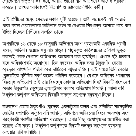
গ্রেডেশনে উত্তীর্ণ করা হবে, আরডি তাদের নাম অডিশনের আগেই প্রকাশ
করেছে। তাদের অধিকাংশই বিএনপি ও জামায়াত-শিবির কর্মী।
তাই শিল্পীদের মধ্যে ক্ষেভের সঞ্চার সৃষ্টি হয়েছে। তাই অনেকেই এই আরডি
থাকা কালে গ্রেডেশনের অডিশনে অংশ না দেওয়ার সিদ্ধান্ত আসতে পারে বলে
ইঙ্গিত দিচ্ছেন শিল্পীদের সংগঠন থেকে।
অপরদিকে ১৬ থেকে ১৮ জানুয়ারি অডিশনে অংশ গ্রহণকারী একাধিক প্রার্থী
বলেন, অডিশন হয়েছে শুধু নাম মাত্র। পছন্দকৃত কতিপয়দের তালিকা ভুক্ত
করতেই লোক দেখানো অডিশনের আয়োজন করা হয়েছিল। এখানে দুই-চারজন
বাদে অধিকাংশরাই অযোগ্য। তিন বছরেরও অধিক সময় ঠাকুরগাঁও বেতার
কেন্দ্রের আঞ্চলিক পরিচালকের দায়িত্বে আব্দুর রহিম। এই সময়ে তিনি বেতার
কেন্দ্রটিকে দূর্নীতির স্বর্গ রাজ্যে পরিনিত করেছেন। যেখানে অফিসের প্রধানের
বিরুদ্ধে অভিযোগ তাই তার বিরুদ্ধে কোথায় অভিযোগ দিব? বিষয়টি বাংলাদেশ
বেতার ঠাকুরগাঁও কেন্দ্রের এ্যলাউন্সার ক্লাবে অভিযোগ দিয়েছি। আশা করি
উর্ধ্বতণ কর্তৃপক্ষ অনিয়মের বিষয়টি তদন্ত সাপেক্ষে ব্যবস্থা নিবেন।
বাংলাদেশ বেতার ঠাকুরগাঁও কেন্দ্রের এ্যলাউন্সার ক্লাব এবং সম্মিলিত সাংস্কৃতিক
জোটের সভাপতি অনুপম মনি জানান, অডিশনে অনিয়মের বিষয়ে অসংখ্য অংশ
গ্রহণকারী প্রার্থীর অভিযোগ করেছেন। এবার কিছু অযোগ্যদের মনোনীত করা
হয়েছে এটা সত্য। উর্ধ্বতণ কর্তৃপক্ষকে বিষয়টি তদন্ত সাপেক্ষে ব্যবস্থা
নেওয়ার দাবি জানাচ্ছি।