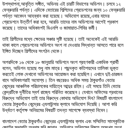
উপস্থাপনা,আবৃত্তি সঙ্গীত, অভিনয় এই চারটি বিভাগের অডিশন। চলবে ১২
ফেব্রুয়ারি পর্যন্ত। এদিকে বেতারের শিল্পিদের গ্রেডেশনের জন্য ১০ ফেব্রুয়ারি
পর্যন্ত আবেদন আহব্বান করা হয়েছে। অভিযোগ রয়েছে,এবার যাদের
গ্রেডেশনে উত্তীর্ণ করা হবে, আরডি তাদের নাম অডিশনের আগেই প্রকাশ
করেছে। তাদের অধিকাংশই বিএনপি ও জামায়াত-শিবির কর্মী।
তাই শিল্পীদের মধ্যে ক্ষেভের সঞ্চার সৃষ্টি হয়েছে। তাই অনেকেই এই আরডি
থাকা কালে গ্রেডেশনের অডিশনে অংশ না দেওয়ার সিদ্ধান্ত আসতে পারে বলে
ইঙ্গিত দিচ্ছেন শিল্পীদের সংগঠন থেকে।
অপরদিকে ১৬ থেকে ১৮ জানুয়ারি অডিশনে অংশ গ্রহণকারী একাধিক প্রার্থী
বলেন, অডিশন হয়েছে শুধু নাম মাত্র। পছন্দকৃত কতিপয়দের তালিকা ভুক্ত
করতেই লোক দেখানো অডিশনের আয়োজন করা হয়েছিল। এখানে দুই-চারজন
বাদে অধিকাংশরাই অযোগ্য। তিন বছরেরও অধিক সময় ঠাকুরগাঁও বেতার
কেন্দ্রের আঞ্চলিক পরিচালকের দায়িত্বে আব্দুর রহিম। এই সময়ে তিনি বেতার
কেন্দ্রটিকে দূর্নীতির স্বর্গ রাজ্যে পরিনিত করেছেন। যেখানে অফিসের প্রধানের
বিরুদ্ধে অভিযোগ তাই তার বিরুদ্ধে কোথায় অভিযোগ দিব? বিষয়টি বাংলাদেশ
বেতার ঠাকুরগাঁও কেন্দ্রের এ্যলাউন্সার ক্লাবে অভিযোগ দিয়েছি। আশা করি
উর্ধ্বতণ কর্তৃপক্ষ অনিয়মের বিষয়টি তদন্ত সাপেক্ষে ব্যবস্থা নিবেন।
বাংলাদেশ বেতার ঠাকুরগাঁও কেন্দ্রের এ্যলাউন্সার ক্লাব এবং সম্মিলিত সাংস্কৃতিক
জোটের সভাপতি অনুপম মনি জানান, অডিশনে অনিয়মের বিষয়ে অসংখ্য অংশ