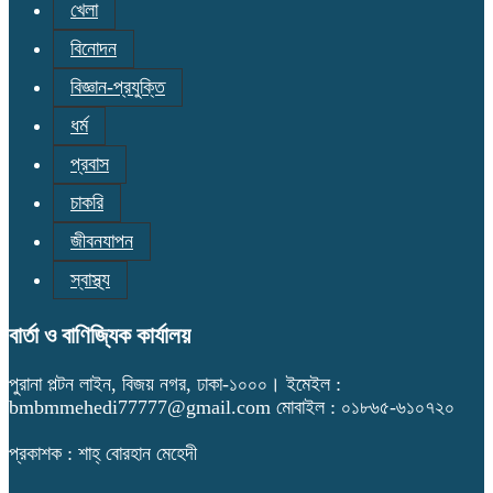
খেলা
বিনোদন
বিজ্ঞান-প্রযুক্তি
ধর্ম
প্রবাস
চাকরি
জীবনযাপন
স্বাস্থ্য
বার্তা ও বাণিজ্যিক কার্যালয়
পুরানা পল্টন লাইন, বিজয় নগর, ঢাকা-১০০০। ইমেইল :
bmbmmehedi77777@gmail.com মোবাইল : ০১৮৬৫-৬১০৭২০
প্রকাশক : শাহ্ বোরহান মেহেদী