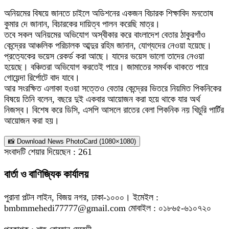
অনিয়মের বিষয়ে জানতে চাইলে অডিশনের একজন বিচারক শিক্ষাবিদ মনতোষ
কুমার দে জানান, বিচারকের দায়িত্ব পালন করেছি মাত্র।
তবে সকল অনিয়মের অভিযোগ অস্বীকার করে বাংলাদেশ বেতার ঠাকুরগাঁও
কেন্দ্রের আঞ্চলিক পরিচালক আব্দুর রহিম জানান, যোগ্যদের নেওয়া হয়েছে।
প্রত্যেকের ভয়েস রেকর্ড করা আছে। যাদের ভয়েস ভালো তাদের নেওয়া
হয়েছে। বঞ্চিতরা অভিযোগ করতেই পারে। জামাতের সমর্থক থাকতে পারে
গোয়েন্দা রির্পোটে বাদ যাবে।
আর সংরক্ষিত এলাকা হওয়া সত্তেও বেতার কেন্দ্রের ভিতরে নিয়মিত পিকনিকের
বিষয়ে তিনি বলেন, বছরে দুই একবার আয়োজন করা হয়ে থাকে যার অর্থ
নিজস্ব। বিশেষ করে ডিসি, এসপি আসলে রাতের বেলা পিকনিক নয় খিচুরি পার্টির
আয়োজন করা হয়।
📸 Download News PhotoCard (1080×1080)
সংবাদটি শেয়ার দিয়েছেন :
261
বার্তা ও বাণিজ্যিক কার্যালয়
পুরানা পল্টন লাইন, বিজয় নগর, ঢাকা-১০০০। ইমেইল :
bmbmmehedi77777@gmail.com মোবাইল : ০১৮৬৫-৬১০৭২০