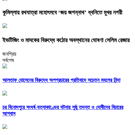
কুমিল্লায় রথযাত্রা মহোৎসবে ‘জয় জগন্নাথ’ ধ্বনিতে মুখর নগরী
ইভটিজিং ও মাদকের বিরুদ্ধে কঠোর অবস্থানের ঘোষণা সেলিম রেজার
জনপ্রিয়
সর্বশেষ
আলতাফ হোসেনের বিরুদ্ধে অপপ্রচারের প্রতিবাদে সচেতন মহলের নিন্দা
চর বিনোদপুরে সংঘর্ষ-হত্যাকাণ্ডের ঘটনায় সুষ্ঠু তদন্ত ও দোষীদের বিচারের
আশ্বাস