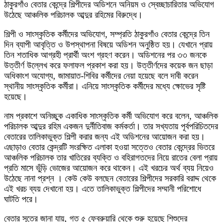
ঠাকুরগাঁও বেতার কেন্দ্রে শিল্পীদের অডিশনে অনিয়ম ও স্বেচ্ছাচারিতার অভিযোগ
উঠেছে আঞ্চলিক পরিচালক আব্দুর রহিমের বিরুদ্ধে।
শিল্পী ও সাংস্কৃতিক কর্মীদের অভিযোগ, সম্প্রতি ঠাকুরগাঁও বেতার কেন্দ্রে তিন
দিন ব্যাপী আবৃত্তি ও উপস্থাপনা বিষয়ে অডিশন অনুষ্ঠিত হয়। যেখানে প্রায়
তিন শতাধিক আগ্রহী প্রার্থী অংশ গ্রহণ করেন। অডিশনের পর ৩৩ জনকে
উত্তীর্ণ উল্লেখ করে ফলাফল প্রকাশ করা হয়। উত্তীর্ণদের কয়েক জন ছাড়া
অধিকাংশ অযোগ্য, জামায়াত-শিবির কর্মীদের নেয়া হয়েছে বলে দাবী করেন
স্থানীয় সাংস্কৃতিক কর্মীরা। এনিয়ে সাংস্কৃতিক কর্মীদের মধ্যে ক্ষোভের সৃষ্টি
হয়েছে।
নাম প্রকাশে অনিচ্ছুক একাধিক সাংস্কৃতিক কর্মী অভিযোগ করে বলেন, আঞ্চলিক
পরিচালক আব্দুর রহিম একজন দুর্নীতিবাজ কর্মকর্তা। তার সখ্যতায় পূর্বপরিচিতদের
বেতারের তালিকাভুক্ত শিল্পী করার জন্য এই অডিশনের আয়োজন করা হয়।
এছাড়াও বেতার কেন্দ্রটি সংরক্ষিত এলাকা হওয়া সত্তেও বেতার কেন্দ্রের ভিতরে
আঞ্চলিক পরিচালক তার খাতিরের ব্যক্তি ও বহিরাগতদের নিয়ে রাতের বেলা প্রায়
প্রতি মাসে ভুঁড়ি ভোজের আয়োজন করে থাকেন। এই খরচের অর্থ ব্যয় নিয়েও
উঠেছে নানা প্রশ্ন । কেউ কেউ বলছেন বেতারের শিল্পীদের সরকারি বরাদ্দ থেকে
এই খরচ ব্যয় দেখানো হয়। এতে তালিকাভুক্ত শিল্পীদের সম্মানী পরিশোধে
ঘাটতি পরে।
বেতার সূত্রে জানা যায়, গত ৫ ফেব্রুয়ারি থেকে শুরু হয়েছে শিশুদের