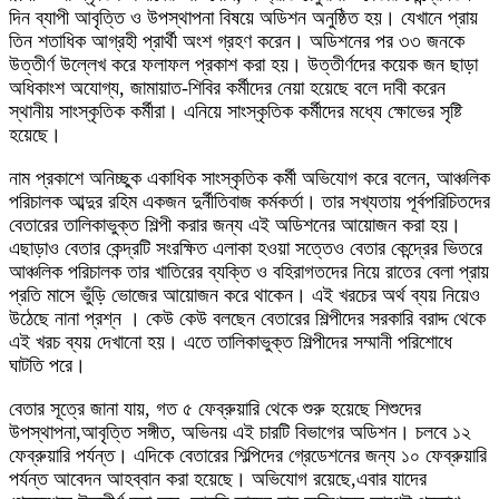
দিন ব্যাপী আবৃত্তি ও উপস্থাপনা বিষয়ে অডিশন অনুষ্ঠিত হয়। যেখানে প্রায়
তিন শতাধিক আগ্রহী প্রার্থী অংশ গ্রহণ করেন। অডিশনের পর ৩৩ জনকে
উত্তীর্ণ উল্লেখ করে ফলাফল প্রকাশ করা হয়। উত্তীর্ণদের কয়েক জন ছাড়া
অধিকাংশ অযোগ্য, জামায়াত-শিবির কর্মীদের নেয়া হয়েছে বলে দাবী করেন
স্থানীয় সাংস্কৃতিক কর্মীরা। এনিয়ে সাংস্কৃতিক কর্মীদের মধ্যে ক্ষোভের সৃষ্টি
হয়েছে।
নাম প্রকাশে অনিচ্ছুক একাধিক সাংস্কৃতিক কর্মী অভিযোগ করে বলেন, আঞ্চলিক
পরিচালক আব্দুর রহিম একজন দুর্নীতিবাজ কর্মকর্তা। তার সখ্যতায় পূর্বপরিচিতদের
বেতারের তালিকাভুক্ত শিল্পী করার জন্য এই অডিশনের আয়োজন করা হয়।
এছাড়াও বেতার কেন্দ্রটি সংরক্ষিত এলাকা হওয়া সত্তেও বেতার কেন্দ্রের ভিতরে
আঞ্চলিক পরিচালক তার খাতিরের ব্যক্তি ও বহিরাগতদের নিয়ে রাতের বেলা প্রায়
প্রতি মাসে ভুঁড়ি ভোজের আয়োজন করে থাকেন। এই খরচের অর্থ ব্যয় নিয়েও
উঠেছে নানা প্রশ্ন । কেউ কেউ বলছেন বেতারের শিল্পীদের সরকারি বরাদ্দ থেকে
এই খরচ ব্যয় দেখানো হয়। এতে তালিকাভুক্ত শিল্পীদের সম্মানী পরিশোধে
ঘাটতি পরে।
বেতার সূত্রে জানা যায়, গত ৫ ফেব্রুয়ারি থেকে শুরু হয়েছে শিশুদের
উপস্থাপনা,আবৃত্তি সঙ্গীত, অভিনয় এই চারটি বিভাগের অডিশন। চলবে ১২
ফেব্রুয়ারি পর্যন্ত। এদিকে বেতারের শিল্পিদের গ্রেডেশনের জন্য ১০ ফেব্রুয়ারি
পর্যন্ত আবেদন আহব্বান করা হয়েছে। অভিযোগ রয়েছে,এবার যাদের