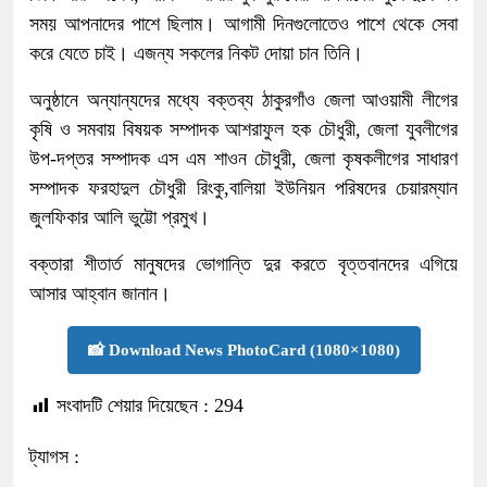
সময় আপনাদের পাশে ছিলাম। আগামী দিনগুলোতেও পাশে থেকে সেবা
করে যেতে চাই। এজন্য সকলের নিকট দোয়া চান তিনি।
অনুষ্ঠানে অন্যান্যদের মধ্যে বক্তব্য ঠাকুরগাঁও জেলা আওয়ামী লীগের
কৃষি ও সমবায় বিষয়ক সম্পাদক আশরাফুল হক চৌধুরী, জেলা যুবলীগের
উপ-দপ্তর সম্পাদক এস এম শাওন চৌধুরী, জেলা কৃষকলীগের সাধারণ
সম্পাদক ফরহাদুল চৌধুরী রিংকু,বালিয়া ইউনিয়ন পরিষদের চেয়ারম্যান
জুলফিকার আলি ভুট্টো প্রমুখ।
বক্তারা শীতার্ত মানুষদের ভোগান্তি দুর করতে বৃত্তবানদের এগিয়ে
আসার আহ্বান জানান।
📸 Download News PhotoCard (1080×1080)
সংবাদটি শেয়ার দিয়েছেন :
294
ট্যাগস :