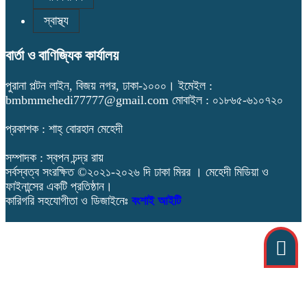
স্বাস্থ্য
বার্তা ও বাণিজ্যিক কার্যালয়
পুরানা পল্টন লাইন, বিজয় নগর, ঢাকা-১০০০। ইমেইল :
bmbmmehedi77777@gmail.com মোবাইল : ০১৮৬৫-৬১০৭২০
প্রকাশক : শাহ্ বোরহান মেহেদী
সম্পাদক : স্বপন চন্দ্র রায়
সর্বস্বত্ব সংরক্ষিত ©২০২১-২০২৬ দি ঢাকা মিরর । মেহেদী মিডিয়া ও
ফাইনান্সের একটি প্রতিষ্ঠান।
কারিগরি সহযোগীতা ও ডিজাইনেঃ
বংশাই আইটি