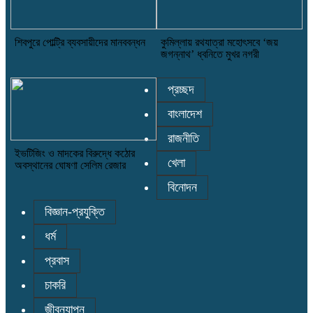
শিবপুরে পোল্ট্রি ব্যবসায়ীদের মানববন্ধন
কুমিল্লায় রথযাত্রা মহোৎসবে ‘জয়
জগন্নাথ’ ধ্বনিতে মুখর নগরী
প্রচ্ছদ
বাংলাদেশ
রাজনীতি
ইভটিজিং ও মাদকের বিরুদ্ধে কঠোর
খেলা
অবস্থানের ঘোষণা সেলিম রেজার
বিনোদন
বিজ্ঞান-প্রযুক্তি
ধর্ম
প্রবাস
চাকরি
জীবনযাপন