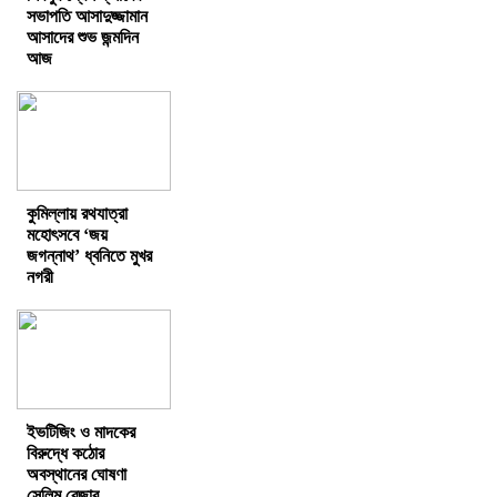
সভাপতি আসাদুজ্জামান
আসাদের শুভ জন্মদিন
আজ
কুমিল্লায় রথযাত্রা
মহোৎসবে ‘জয়
জগন্নাথ’ ধ্বনিতে মুখর
নগরী
ইভটিজিং ও মাদকের
বিরুদ্ধে কঠোর
অবস্থানের ঘোষণা
সেলিম রেজার