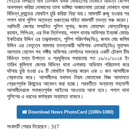
গেইটের বিপরীতে মীম টেলিকম নামক মোবাইলের দোকানে বিভিন্ন কৌশল
অবলম্বন করিয়া দোকানের তালা ভাঙ্গিয়া অজ্ঞাতনামা চোরেরা দোকানে থাকা
বিভিন্ন ব্র্যান্ডের মোবাইল চুরি করিয়া নিয়া যায়। মামলাটি রুজু হওয়ার পর
পলাশ থানা পুলিশ অত্যন্ত গুরুত্বের সহিত মামলাটি তদন্ত শুরু করেন।
নরসিংদী জেলার সম্মানিত পুলিশ সুপার, জনাব মোহাম্মদ মোস্তাফিজুর
রহমান, পিপিএম, এর দিক নির্দেশনায়, পলাশ থানার অফিসার ইনচার্জ মোহাঃ
ইকতিয়ার উদ্দিন এর তত্ত্বাবধানে, পুলিশ পরিদর্শক(নিঃ), জনাব মোঃ জসিম
উদ্দিন এর নেতৃত্বে মামলার তদন্তকারী অফিসার এসআই(নিঃ) মুহাম্মদ
আলতাব হোসেন সহ সঙ্গীয় অফিসার ফোর্সদের সমন্বয়ে একটি চৌকস টিম
বিভিন্ন তথ্য উপাত্ত ও প্রযুক্তির সহায়তায় গত ১৯/০১/২০২৪ ইং
তারিখ কুমিল্লা জেলার বিভিন্ন থানা এলাকায় অভিযান পরিচালনা করে
ঘটনায় চুরি হওয়া ৫৬ টি মোবাইল উদ্ধার করেন এবং ৩ জন আসামীকে
গ্রেফতার করে। আসামীদের যথাযথ নিয়ম মোতাবেক বিজ্ঞ আদালতে
প্রেরণপূর্বক রিমান্ডের আবেদন করা হচ্ছে। পরবর্তীতে অন্যান্য সহযোগী
আসামীদেরকে সনাক্তপূর্বক আইনের আওতায় আনা হবে। পলাশ থানা
পুলিশের এ ধরনের কার্যক্রম অব্যাহত থাকবে।
📸 Download News PhotoCard (1080×1080)
সংবাদটি শেয়ার দিয়েছেন :
317