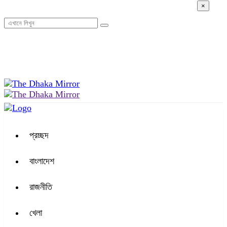
×
০৪:৪২ অপরাহ্ন, শনিবার, ০৮ অগাস্ট ২০২৬, ২৪ শ্রাবণ ১৪৩৩ বঙ্গাব্দ
প্রচ্ছদ
বাংলাদেশ
রাজনীতি
খেলা