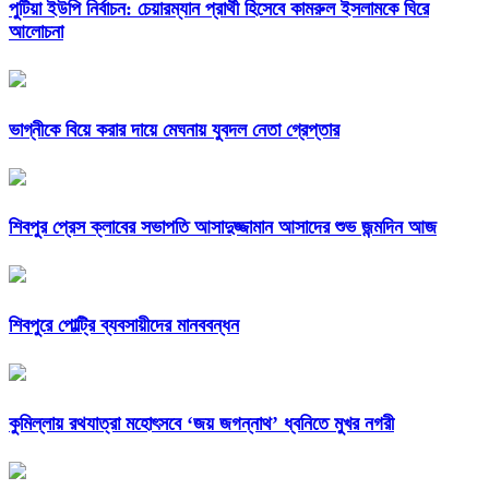
পুটিয়া ইউপি নির্বাচন: চেয়ারম্যান প্রার্থী হিসেবে কামরুল ইসলামকে ঘিরে
আলোচনা
ভাগ্নীকে বিয়ে করার দায়ে মেঘনায় যুবদল নেতা গ্রেপ্তার
শিবপুর প্রেস ক্লাবের সভাপতি আসাদুজ্জামান আসাদের শুভ জন্মদিন আজ
শিবপুরে পোল্ট্রি ব্যবসায়ীদের মানববন্ধন
কুমিল্লায় রথযাত্রা মহোৎসবে ‘জয় জগন্নাথ’ ধ্বনিতে মুখর নগরী