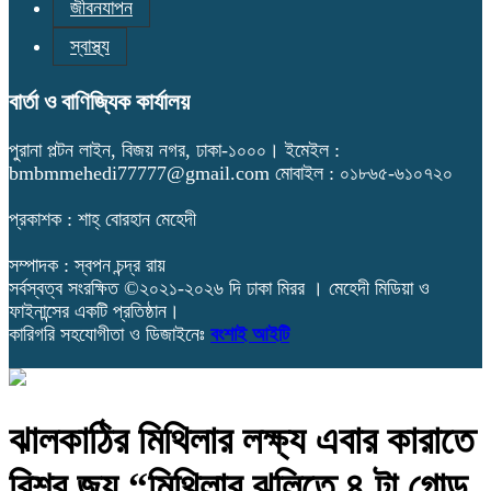
জীবনযাপন
স্বাস্থ্য
বার্তা ও বাণিজ্যিক কার্যালয়
পুরানা পল্টন লাইন, বিজয় নগর, ঢাকা-১০০০। ইমেইল :
bmbmmehedi77777@gmail.com মোবাইল : ০১৮৬৫-৬১০৭২০
প্রকাশক : শাহ্ বোরহান মেহেদী
সম্পাদক : স্বপন চন্দ্র রায়
সর্বস্বত্ব সংরক্ষিত ©২০২১-২০২৬ দি ঢাকা মিরর । মেহেদী মিডিয়া ও
ফাইনান্সের একটি প্রতিষ্ঠান।
কারিগরি সহযোগীতা ও ডিজাইনেঃ
বংশাই আইটি
ঝালকাঠির মিথিলার লক্ষ্য এবার কারাতে
বিশ্ব জয় “মিথিলার ঝুলিতে ৪ টা গোল্ড