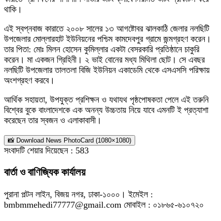
থাকি।
এই স্বপ্নবাজ কারাতে ২০০৮ সালের ১৩ আগষ্টোবর ঝালকাঠি জেলার নলছিটি
উপজেলার মোল্লারহাট ইউনিয়নের পশ্চিম কামদেবপুর গ্রামে জন্মগ্রহণ করেন।
তার পিতা: মোঃ মিলন হোসেন কুমিল্লার একটা বেসরকারি প্রতিষ্ঠানে চাকুরি
করেন। মা একজন গ্রিহিনী। ২ ভাই বোনের মধ্য মিথিলা ছোট। সে এবছর
নলছিটি উপজেলার তালতলা বিজি ইউনিয়ন একাডেমি থেকে এসএসসি পরিক্ষায়
অংশগ্রহণ করবে।
আর্থিক সহায়তা, উপযুক্ত প্রশিক্ষন ও যথাযথ পৃষ্ঠপোষকতা পেলে এই তরুনি
বিশ্বের বুকে বাংলাদেশকে এক অনন্য উচ্চতায় নিয়ে যাবে এমনটি ই প্রত্যাশা
করেছেন তার স্বজন ও এলাকাবাসী।
📸 Download News PhotoCard (1080×1080)
সংবাদটি শেয়ার দিয়েছেন :
583
বার্তা ও বাণিজ্যিক কার্যালয়
পুরানা পল্টন লাইন, বিজয় নগর, ঢাকা-১০০০। ইমেইল :
bmbmmehedi77777@gmail.com মোবাইল : ০১৮৬৫-৬১০৭২০