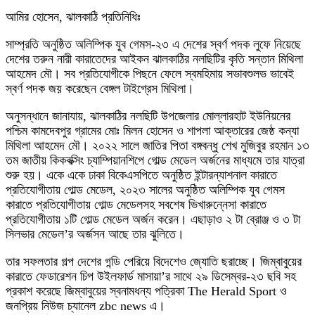
আমির হোসেন, ঝালকাঠি প্রতিনিধিঃ
সাম্প্রতি অনুষ্ঠিত অলিম্পিক যুব গেমস-২৩ এ দেশের স্বর্ণ পদক লুফে নিয়েছে
দেশের তরুন নারী কারাতেদের আইকন ঝালকাঠির নলছিটির কৃতি সন্তান মিথিলা
আহমেদ মৌ। সব প্রতিযোগীকে পিছনে ফেলে স্বমহিমায় সভাবশুলভ ভাবেই
স্বর্ণ পদক জয় করেছেন বেঙ্গল টাইগ্রেস মিথিলা।
অনুসন্ধানে জানাযায়, ঝালকাঠির নলছিটি উপজেলার মোল্লারহাট ইউনিয়নের
পশ্চিম কামদেবপুর গ্রামের মোঃ মিলন হোসেন ও শাপলা আক্তারের জেষ্ঠ কন্যা
মিথিলা আহমেদ মৌ। ২০২২ সালে জাতির পিতা বঙ্গবন্ধু শেখ মুজিবুর রহমান ১৩
তম জাতীয় কিকবক্সিং চ্যাম্পিয়ানশিপে গোল্ড মেডেল অর্জনের মাধ্যমে তার যাত্রা
শুরু হয়। একে একে ঢাকা বিকেএসপিতে অনুষ্ঠিত ইন্টারন্যাশনাল কারাতে
প্রতিযোগীতায় গোল্ড মেডেল, ২০২৩ সালের অনুষ্ঠিত অলিম্পিক যুব গেমস
কারাতে প্রতিযোগীতায় গোল্ড মেডেলসহ সবশেষ ভিখারুন্নেসা কারাতে
প্রতিযোগীতায় ১টি গোল্ড মেডেল অর্জন করেন। এছাড়াও ২ টা ব্রোঞ্জ ও ৩ টা
সিলভার মেডেল’র অর্জসন আছে তার ঝুলিতে।
তার সফলতার গল্প দেশের গন্ডি পেরিয়ে বিদেশেও জ্যোতি ছরাচ্ছে। জিম্বাবুয়ের
কারাতে ফেডারেশন চিপ উইলফার্ড মাসায়া’র সাথে ২৯ ডিসেম্বর-২৩ ছবি সহ
প্রকাশ করেছে জিম্বাবুয়ের স্বনামধন্য পত্রিকা The Herald Sport ও
জনপ্রিয় নিউজ চ্যানেল zbc news এ।