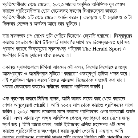
প্রতিযোগীতায় গোল্ড মেডেল, ২০২৩ সালের অনুষ্ঠিত অলিম্পিক যুব গেমস
কারাতে প্রতিযোগীতায় গোল্ড মেডেলসহ সবশেষ ভিখারুন্নেসা কারাতে
প্রতিযোগীতায় ১টি গোল্ড মেডেল অর্জন করেন। এছাড়াও ২ টা ব্রোঞ্জ ও ৩ টা
সিলভার মেডেল’র অর্জসন আছে তার ঝুলিতে।
তার সফলতার গল্প দেশের গন্ডি পেরিয়ে বিদেশেও জ্যোতি ছরাচ্ছে। জিম্বাবুয়ের
কারাতে ফেডারেশন চিপ উইলফার্ড মাসায়া’র সাথে ২৯ ডিসেম্বর-২৩ ছবি সহ
প্রকাশ করেছে জিম্বাবুয়ের স্বনামধন্য পত্রিকা The Herald Sport ও
জনপ্রিয় নিউজ চ্যানেল zbc news এ।
একান্ত স্বাক্ষাতকালে মিথিলা আহমেদ মৌ বলেন, কিশোর কিশোরদের মধ্যে
আত্মপ্রত্যয় ও আত্মবিশ্বাস সৃষ্টিতে “কারাতে” গুরুত্বপূর্ণ ভূমিকা পালন করে।
এই প্রশিক্ষন গ্রহন করলে নিজের আত্মরক্ষা নিজেথেকে সহজেই করা যায়।
শক্রর মোকাবেলা করতেও নারীদের কারাতে প্রশিক্ষন জরুরি।
এক প্রশ্নের জবাবে মিথিলা বলেন, আমি আমার মায়ের কাছ থেকে কারেতে
শেখার অনুপ্রেরণা পেয়েছি। আমি ২০২২ সাল থেকে কারাতে প্রশিক্ষনের সাথে
জরিত। ২০২৩ সালের নভেম্বর মাসে কারাতে প্রশিক্ষনের ওপর ব্লাকবেল্ট অর্জন
করি। এখন আমার মূল লক্ষ্য অলিম্পিক গেমসে্ অংশগ্রহণ করে দেশের জন্য
স্বর্ণ জয়। তিনি আরো বলেণ, আমি ইতিমধ্যে এশিয়া মহাদেশর ৭টি দেশে
কারাতে প্রতিযোগীতায় অংশগ্রহণ করার সুযোগ পেয়েছি। এছাড়াও আমি
কারাতে প্রশিক্ষনের পাশাপাশি সাভার শুটিং ক্লাবে নিয়মিত শুটিং প্রাকটিস করে