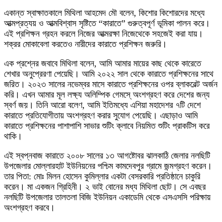
একান্ত স্বাক্ষাতকালে মিথিলা আহমেদ মৌ বলেন, কিশোর কিশোরদের মধ্যে
আত্মপ্রত্যয় ও আত্মবিশ্বাস সৃষ্টিতে “কারাতে” গুরুত্বপূর্ণ ভূমিকা পালন করে।
এই প্রশিক্ষন গ্রহন করলে নিজের আত্মরক্ষা নিজেথেকে সহজেই করা যায়।
শক্রর মোকাবেলা করতেও নারীদের কারাতে প্রশিক্ষন জরুরি।
এক প্রশ্নের জবাবে মিথিলা বলেন, আমি আমার মায়ের কাছ থেকে কারেতে
শেখার অনুপ্রেরণা পেয়েছি। আমি ২০২২ সাল থেকে কারাতে প্রশিক্ষনের সাথে
জরিত। ২০২৩ সালের নভেম্বর মাসে কারাতে প্রশিক্ষনের ওপর ব্লাকবেল্ট অর্জন
করি। এখন আমার মূল লক্ষ্য অলিম্পিক গেমসে্ অংশগ্রহণ করে দেশের জন্য
স্বর্ণ জয়। তিনি আরো বলেণ, আমি ইতিমধ্যে এশিয়া মহাদেশর ৭টি দেশে
কারাতে প্রতিযোগীতায় অংশগ্রহণ করার সুযোগ পেয়েছি। এছাড়াও আমি
কারাতে প্রশিক্ষনের পাশাপাশি সাভার শুটিং ক্লাবে নিয়মিত শুটিং প্রাকটিস করে
থাকি।
এই স্বপ্নবাজ কারাতে ২০০৮ সালের ১৩ আগষ্টোবর ঝালকাঠি জেলার নলছিটি
উপজেলার মোল্লারহাট ইউনিয়নের পশ্চিম কামদেবপুর গ্রামে জন্মগ্রহণ করেন।
তার পিতা: মোঃ মিলন হোসেন কুমিল্লার একটা বেসরকারি প্রতিষ্ঠানে চাকুরি
করেন। মা একজন গ্রিহিনী। ২ ভাই বোনের মধ্য মিথিলা ছোট। সে এবছর
নলছিটি উপজেলার তালতলা বিজি ইউনিয়ন একাডেমি থেকে এসএসসি পরিক্ষায়
অংশগ্রহণ করবে।