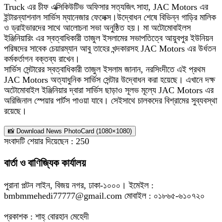
Truck এর চীফ এক্সিকিউটিভ অফিসার সত্যজিৎ সাহা, JAC Motors এর
ইন্টারন্যাশনাল সার্ভিস ম্যানেজার ফেলেক্স।উদ্বোধন শেষে বিভিন্ন গাড়ির মালিক
ও ড্রাইভারদের সাথে আলোচনা সভা অনুষ্ঠিত হয়। মা অটোমোবাইলস
ইঞ্জিনিয়ারিং এর স্বত্বাধিকারী তাজুল ইসলামের সভাপতিত্বে আয়ুবপুর ইউনিয়ন
পরিষদের সাবেক চেয়ারম্যান আবু তাহের খন্দকারসহ JAC Motors এর উর্ধতন
কর্মকর্তাগন বক্তব্য রাখেন।
সার্ভিস সেন্টারের স্বত্বাধিকারী তাজুল ইসলাম জানান, নরসিংদীতে এই প্রথম
JAC Motors অত্যাধুনিক সার্ভিস সেন্টার উদ্বোধন করা হয়েছে। এখানে দক্ষ
অটোমোবাইল ইঞ্জিনিয়ার দ্বারা সার্ভিস ছাড়াও সূলভ মূল্যে JAC Motors এর
অরিজিনাল স্পেয়ার পার্টস পাওয়া যাবে। সেইসাথে চালকদের বিশ্রামের সুব্যবস্থা
রয়েছে।
📸 Download News PhotoCard (1080×1080)
সংবাদটি শেয়ার দিয়েছেন :
250
বার্তা ও বাণিজ্যিক কার্যালয়
পুরানা পল্টন লাইন, বিজয় নগর, ঢাকা-১০০০। ইমেইল :
bmbmmehedi77777@gmail.com মোবাইল : ০১৮৬৫-৬১০৭২০
প্রকাশক : শাহ্ বোরহান মেহেদী