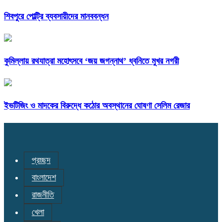
শিবপুরে পোল্ট্রি ব্যবসায়ীদের মানববন্ধন
কুমিল্লায় রথযাত্রা মহোৎসবে ‘জয় জগন্নাথ’ ধ্বনিতে মুখর নগরী
ইভটিজিং ও মাদকের বিরুদ্ধে কঠোর অবস্থানের ঘোষণা সেলিম রেজার
প্রচ্ছদ
বাংলাদেশ
রাজনীতি
খেলা