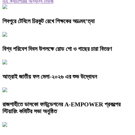
এই ক্যাটাগরির অন্যান্য নিউজ
শিবপুরে টেবিলে চিরকুট রেখে শিক্ষকের আ’ত্মহ’ত্যা
বিশ্ব পরিবেশ দিবস উপলক্ষে রোড শো ও গাছের চারা বিতরণ
আত্রাই জাতীয় ফল মেলা-২০২৬ এর শুভ উদ্বোধন
রাজশাহীতে ডাসকো ফাউন্ডেশনের A-EMPOWER প্রকল্পের
স্টিয়ারিং কমিটির সভা অনুষ্ঠিত