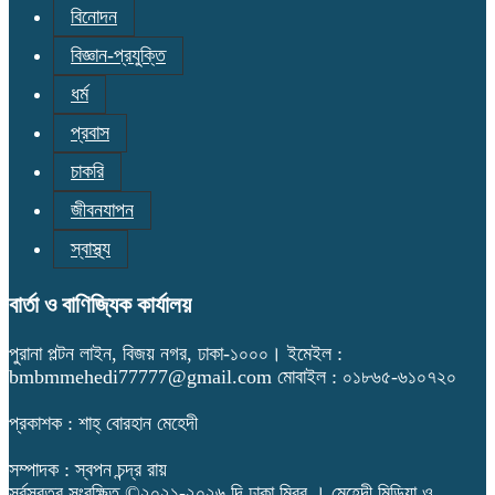
বিনোদন
বিজ্ঞান-প্রযুক্তি
ধর্ম
প্রবাস
চাকরি
জীবনযাপন
স্বাস্থ্য
বার্তা ও বাণিজ্যিক কার্যালয়
পুরানা পল্টন লাইন, বিজয় নগর, ঢাকা-১০০০। ইমেইল :
bmbmmehedi77777@gmail.com মোবাইল : ০১৮৬৫-৬১০৭২০
প্রকাশক : শাহ্ বোরহান মেহেদী
সম্পাদক : স্বপন চন্দ্র রায়
সর্বস্বত্ব সংরক্ষিত ©২০২১-২০২৬ দি ঢাকা মিরর । মেহেদী মিডিয়া ও