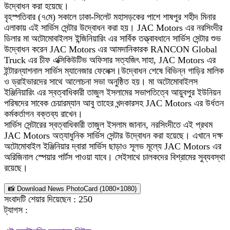
উদ্বোধন করা হয়েছে।
বৃহস্পতিবার (৭মে) সকালে ঢাকা-সিলেট মহাসড়কের পাশে শাষপুর শহীদ মিনার
এলাকায় এই সার্ভিস সেন্টার উদ্বোধন করা হয়। JAC Motors এর নরসিংদীর
ডিলার মা অটোমোবাইলস ইন্জিনিয়ারিং এর সার্বিক তত্ত্বাবধানে সার্ভিস সেন্টার শুভ
উদ্বোধন করেন JAC Motors এর আমদানিকারক RANCON Global
Truck এর চীফ এক্সিকিউটিভ অফিসার সত্যজিৎ সাহা, JAC Motors এর
ইন্টারন্যাশনাল সার্ভিস ম্যানেজার ফেলেক্স।উদ্বোধন শেষে বিভিন্ন গাড়ির মালিক
ও ড্রাইভারদের সাথে আলোচনা সভা অনুষ্ঠিত হয়। মা অটোমোবাইলস
ইঞ্জিনিয়ারিং এর স্বত্বাধিকারী তাজুল ইসলামের সভাপতিত্বে আয়ুবপুর ইউনিয়ন
পরিষদের সাবেক চেয়ারম্যান আবু তাহের খন্দকারসহ JAC Motors এর উর্ধতন
কর্মকর্তাগন বক্তব্য রাখেন।
সার্ভিস সেন্টারের স্বত্বাধিকারী তাজুল ইসলাম জানান, নরসিংদীতে এই প্রথম
JAC Motors অত্যাধুনিক সার্ভিস সেন্টার উদ্বোধন করা হয়েছে। এখানে দক্ষ
অটোমোবাইল ইঞ্জিনিয়ার দ্বারা সার্ভিস ছাড়াও সূলভ মূল্যে JAC Motors এর
অরিজিনাল স্পেয়ার পার্টস পাওয়া যাবে। সেইসাথে চালকদের বিশ্রামের সুব্যবস্থা
রয়েছে।
📸 Download News PhotoCard (1080×1080)
সংবাদটি শেয়ার দিয়েছেন :
250
ট্যাগস :