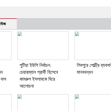
নিউজ
পুটিয়া ইউপি নির্বাচন:
শিবপুরে পোল্ট্রি ব্যবস
েন
চেয়ারম্যান প্রার্থী হিসেবে
মানববন্ধন
 দাস
কামরুল ইসলামকে ঘিরে
আলোচনা