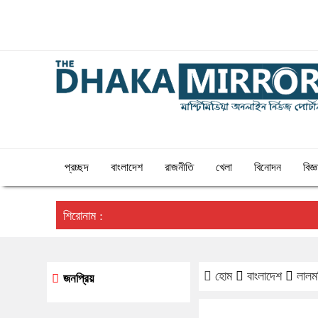
১০:১৮ অপরাহ্ন, শনিবার, ০৮ অগাস্ট ২০২৬, ২৪ শ্রাবণ ১৪৩
বঙ্গাব্দ
প্রচ্ছদ
বাংলাদেশ
রাজনীতি
খেলা
বিনোদন
বিজ্
শিরোনাম :
হোম
বাংলাদেশ
লালম
জনপ্রিয়