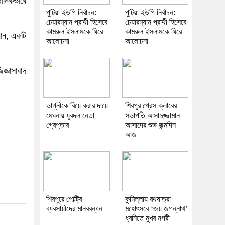
ঠানিকভাবে
পুটিয়া ইউপি নির্বাচন:
পুটিয়া ইউপি নির্বাচন:
চেয়ারম্যান প্রার্থী হিসেবে
চেয়ারম্যান প্রার্থী হিসেবে
কামরুল ইসলামকে ঘিরে
কামরুল ইসলামকে ঘিরে
ান, একটি
আলোচনা
আলোচনা
জ্ঞাসাবাদ
ভাগ্নীকে বিয়ে করার দায়ে
শিবপুর প্রেস ক্লাবের
মেঘনায় যুবদল নেতা
সভাপতি আসাদুজ্জামান
গ্রেপ্তার
আসাদের শুভ জন্মদিন
আজ
শিবপুরে পোল্ট্রি
কুমিল্লায় রথযাত্রা
ব্যবসায়ীদের মানববন্ধন
মহোৎসবে ‘জয় জগন্নাথ’
ধ্বনিতে মুখর নগরী