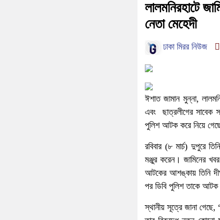
লালমনিরহাটে জাম
নেতা মেহেদী
ঢাকা মিরর নিউজ
ঈশাত জামান মুন্না, লালম
এবং ছাত্রলীগের সাবেক স
পুলিশ আটক করে নিয়ে গেছ
রবিবার (৮ মার্চ) দুপুরে
মঞ্জুর করেন। জামিনের খব
আটকের আশঙ্কায় তিনি দীর
পর ডিবি পুলিশ তাকে আটক
স্থানীয় সূত্রে জানা গেছে