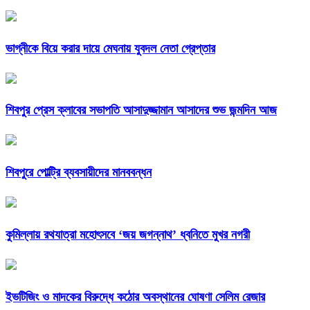
ভাগ্নীকে বিয়ে করার দায়ে মেঘনায় যুবদল নেতা গ্রেপ্তার
শিবপুর প্রেস ক্লাবের সভাপতি আসাদুজ্জামান আসাদের শুভ জন্মদিন আজ
শিবপুরে পোল্ট্রি ব্যবসায়ীদের মানববন্ধন
কুমিল্লায় রথযাত্রা মহোৎসবে ‘জয় জগন্নাথ’ ধ্বনিতে মুখর নগরী
ইভটিজিং ও মাদকের বিরুদ্ধে কঠোর অবস্থানের ঘোষণা সেলিম রেজার