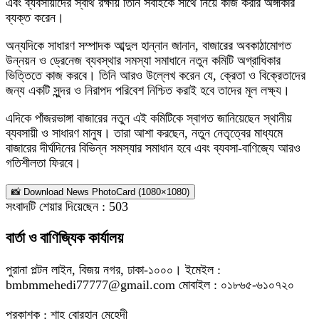
এবং ব্যবসায়ীদের স্বার্থ রক্ষায় তিনি সবাইকে সাথে নিয়ে কাজ করার অঙ্গীকার
ব্যক্ত করেন।
​অন্যদিকে সাধারণ সম্পাদক আব্দুল হান্নান জানান, বাজারের অবকাঠামোগত
উন্নয়ন ও ড্রেনেজ ব্যবস্থার সমস্যা সমাধানে নতুন কমিটি অগ্রাধিকার
ভিত্তিতে কাজ করবে। তিনি আরও উল্লেখ করেন যে, ক্রেতা ও বিক্রেতাদের
জন্য একটি সুন্দর ও নিরাপদ পরিবেশ নিশ্চিত করাই হবে তাদের মূল লক্ষ্য।
​এদিকে পাঁজরভাঙ্গা বাজারের নতুন এই কমিটিকে স্বাগত জানিয়েছেন স্থানীয়
ব্যবসায়ী ও সাধারণ মানুষ। তারা আশা করছেন, নতুন নেতৃত্বের মাধ্যমে
বাজারের দীর্ঘদিনের বিভিন্ন সমস্যার সমাধান হবে এবং ব্যবসা-বাণিজ্যে আরও
গতিশীলতা ফিরবে।
📸 Download News PhotoCard (1080×1080)
সংবাদটি শেয়ার দিয়েছেন :
503
বার্তা ও বাণিজ্যিক কার্যালয়
পুরানা পল্টন লাইন, বিজয় নগর, ঢাকা-১০০০। ইমেইল :
bmbmmehedi77777@gmail.com মোবাইল : ০১৮৬৫-৬১০৭২০
প্রকাশক : শাহ্ বোরহান মেহেদী