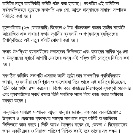
কমিটির নতুন কার্যনির্বাহী কমিটি গঠন করা হয়েছে। নবগঠিত এই কমিটিতে
সর্বসম্মতিক্রমে ভুট্টোকে সভাপতি এবং মো. আব্দুল হান্নানকে সাধারণ সম্পাদক
নির্বাচিত করা হয়।
​বৃহস্পতিবার (২৬ ফেব্রুয়ারি) বিকেলে ৫ টায় পাঁজরভাঙ্গা বাজার হাজীর মার্কেটে
আয়োজিত এক সাধারণ সভায় স্থানীয় ব্যবসায়ী ও গণ্যমান্য ব্যক্তিদের
উপস্থিতিতে এই নতুন কমিটি ঘোষণা করা হয়।
সভায় উপস্থিত ব্যবসায়ীদের মতামতের ভিত্তিতে এবং বাজারের সার্বিক শৃঙ্খলা
ও উন্নয়নের স্বার্থে আগামী মেয়াদের জন্য এই শক্তিশালী নেতৃত্ব নির্বাচন করা
হয়।
​নবগঠিত কমিটির সভাপতি এমরাজ আলী ভুট্টো তার তাৎক্ষণিক প্রতিক্রিয়ায়
জানান, ব্যবসায়ীরা যে বিশ্বাস ও ভালোবাসা নিয়ে তাকে এই দায়িত্ব দিয়েছেন,
তিনি তার মর্যাদা রক্ষা করবেন। বিশেষ করে বাজারের নিরাপত্তা ব্যবস্থা জোরদার
এবং ব্যবসায়ীদের স্বার্থ রক্ষায় তিনি সবাইকে সাথে নিয়ে কাজ করার অঙ্গীকার
ব্যক্ত করেন।
​অন্যদিকে সাধারণ সম্পাদক আব্দুল হান্নান জানান, বাজারের অবকাঠামোগত
উন্নয়ন ও ড্রেনেজ ব্যবস্থার সমস্যা সমাধানে নতুন কমিটি অগ্রাধিকার
ভিত্তিতে কাজ করবে। তিনি আরও উল্লেখ করেন যে, ক্রেতা ও বিক্রেতাদের
জন্য একটি সুন্দর ও নিরাপদ পরিবেশ নিশ্চিত করাই হবে তাদের মূল লক্ষ্য।