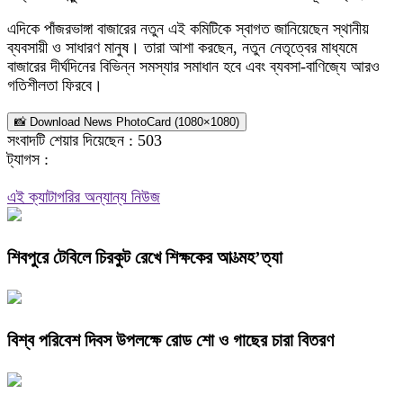
​এদিকে পাঁজরভাঙ্গা বাজারের নতুন এই কমিটিকে স্বাগত জানিয়েছেন স্থানীয়
ব্যবসায়ী ও সাধারণ মানুষ। তারা আশা করছেন, নতুন নেতৃত্বের মাধ্যমে
বাজারের দীর্ঘদিনের বিভিন্ন সমস্যার সমাধান হবে এবং ব্যবসা-বাণিজ্যে আরও
গতিশীলতা ফিরবে।
📸 Download News PhotoCard (1080×1080)
সংবাদটি শেয়ার দিয়েছেন :
503
ট্যাগস :
এই ক্যাটাগরির অন্যান্য নিউজ
শিবপুরে টেবিলে চিরকুট রেখে শিক্ষকের আ’ত্মহ’ত্যা
বিশ্ব পরিবেশ দিবস উপলক্ষে রোড শো ও গাছের চারা বিতরণ