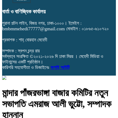
বার্তা ও বাণিজ্যিক কার্যালয়
পুরানা পল্টন লাইন, বিজয় নগর, ঢাকা-১০০০। ইমেইল :
bmbmmehedi77777@gmail.com মোবাইল : ০১৮৬৫-৬১০৭২০
প্রকাশক : শাহ্ বোরহান মেহেদী
সম্পাদক : স্বপন চন্দ্র রায়
সর্বস্বত্ব সংরক্ষিত ©২০২১-২০২৬ দি ঢাকা মিরর । মেহেদী মিডিয়া ও
ফাইনান্সের একটি প্রতিষ্ঠান।
কারিগরি সহযোগীতা ও ডিজাইনেঃ
বংশাই আইটি
মান্দার পাঁজরভাঙ্গা বাজার কমিটির নতুন
সভাপতি এমরাজ আলী ভুট্টো, সম্পাদক
হান্নান