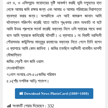
এন ও, ও এসিল্যান্ড মহোদয়ের দৃষ্টি আকর্ষণ করছি ভূমি দস্যুদের হাত
থেকে আমার জমি রক্ষার জন্য এবং আমার ও আমার পরিবারের নিরাপত্তা
ব্যবস্থা করার জন্য। অপরদিকে এস আই কামরুল জানান আমি
ঘটনাস্থল পরিদর্শন করেছি যাতে আইন শৃঙ্খলার কোন অবনতি না ঘটে
আমি উভয় গ্রুপকে সতর্ক করেছি বক্তব্য নিলে ওসি স্যারের সাথে কথা
বলে আমি স্যারকে জানিয়েছি ঘটনাটি। এ ব্যাপারে ১ নং বিবাদী নরসিংদী
পৌরসভার কাউন্সিলর মাহবুবুর রহমানের বক্তব্য নিতে গেলে তিনি বলেন
এ ব্যাপারে আমি কোন জানিনা । জমির তফছিল নরসিংদী থানাধীন ভাগদী
মৌজাস্থিত
জমির শ্রেণী নাল জমি ওয়াল
দেওয়াখতিয়ান
৭১দাগ নংআর.এস-৫১৫জমির পরিমান
৫.৮(পাঁচ দশমিক আট) শতাংশ।
📸 Download News PhotoCard (1080×1080)
সংবাদটি শেয়ার দিয়েছেন :
332