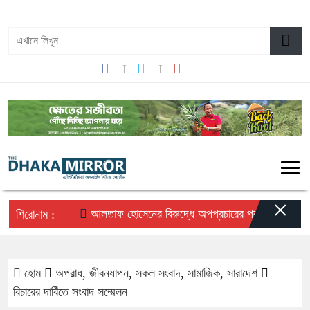
০৮:৫৭ অপরাহ্ন, রবিবার, ০৯ অগাস্ট ২০২৬, ২৫ শ্রাবণ ১৪৩৩ বঙ্গাব্দ
×
আলতাফ হোসেনের বিরুদ্ধে অপপ্রচারের প্রতিবাদে সচেতন মহল
শিরোনাম :
হোম
অপরাধ
,
জীবনযাপন
,
সকল সংবাদ
,
সামাজিক
,
সারাদেশ
বিচারের দাবিঁতে সংবাদ সম্মেলন