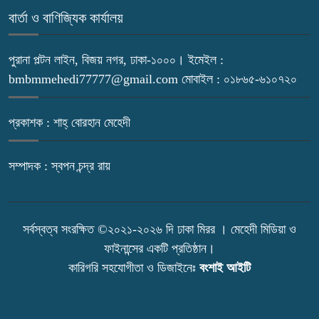
বার্তা ও বাণিজ্যিক কার্যালয়
পুরানা পল্টন লাইন, বিজয় নগর, ঢাকা-১০০০। ইমেইল :
bmbmmehedi77777@gmail.com মোবাইল : ০১৮৬৫-৬১০৭২০
প্রকাশক : শাহ্ বোরহান মেহেদী
সম্পাদক : স্বপন চন্দ্র রায়
সর্বস্বত্ব সংরক্ষিত ©২০২১-২০২৬ দি ঢাকা মিরর । মেহেদী মিডিয়া ও
ফাইনান্সের একটি প্রতিষ্ঠান।
কারিগরি সহযোগীতা ও ডিজাইনেঃ
বংশাই আইটি