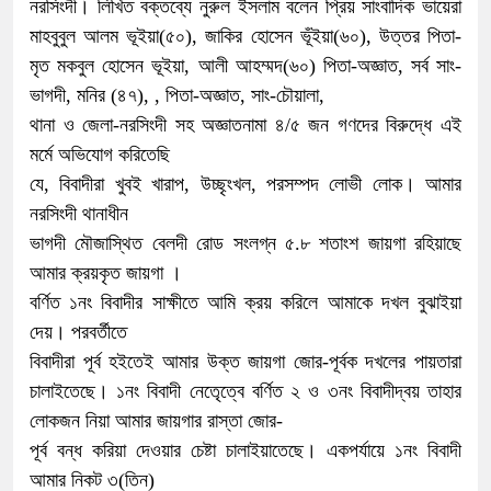
নরসিংদী। লিখিত বক্তব্যে নুরুল ইসলাম বলেন প্রিয় সাংবাদিক ভায়েরা
মাহবুবুল আলম ভূইয়া(৫০), জাকির হোসেন ভূঁইয়া(৬০), উত্তর পিতা-
মৃত মকবুল হোসেন ভূইয়া, আলী আহম্মদ(৬০) পিতা-অজ্ঞাত, সর্ব সাং-
ভাগদী, মনির (৪৭), , পিতা-অজ্ঞাত, সাং-চৌয়ালা,
থানা ও জেলা-নরসিংদী সহ অজ্ঞাতনামা ৪/৫ জন গণদের বিরুদ্ধে এই
মর্মে অভিযোগ করিতেছি
যে, বিবাদীরা খুবই খারাপ, উচ্ছৃংখল, পরসম্পদ লোভী লোক। আমার
নরসিংদী থানাধীন
ভাগদী মৌজাস্থিত বেলদী রোড সংলগ্ন ৫.৮ শতাংশ জায়গা রহিয়াছে
আমার ক্রয়কৃত জায়গা ।
বর্ণিত ১নং বিবাদীর সাক্ষীতে আমি ক্রয় করিলে আমাকে দখল বুঝাইয়া
দেয়। পরবর্তীতে
বিবাদীরা পূর্ব হইতেই আমার উক্ত জায়গা জোর-পূর্বক দখলের পায়তারা
চালাইতেছে। ১নং বিবাদী নেতৃেত্বে বর্ণিত ২ ও ৩নং বিবাদীদ্বয় তাহার
লোকজন নিয়া আমার জায়গার রাস্তা জোর-
পূর্ব বন্ধ করিয়া দেওয়ার চেষ্টা চালাইয়াতেছে। একপর্যায়ে ১নং বিবাদী
আমার নিকট ৩(তিন)