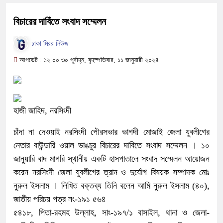
বিচারের দাবিঁতে সংবাদ সম্মেলন
ঢাকা মিরর নিউজ
আপডেট : ১২:০০:৩০ পূর্বাহ্ন, বৃহস্পতিবার, ১১ জানুয়ারী ২০২৪
হাজী জাহিদ, নরসিংদী
চাঁদা না দেওয়াই নরসিংদী পৌরসভার ভাগদী মোজাই জেলা যুবলীগের
নেতার বাউন্ডারি ওয়াল ভাঙচুর বিচারের দাবিতে সংবাদ সম্মেলন । ১০
জানুয়ারি বাদ মাগরি স্থানীয় একটি হাসপাতালে সংবাদ সম্মেলন আয়োজন
করেন নরসিংদী জেলা যুবলীগের ত্রান ও দুর্যোগ বিষয়ক সম্পাদক মোঃ
নুরুল ইসলাম । লিখিত বক্তব্য তিনি বলেন আমি নুরুল ইসলাম (৪০),
জাতীয় পরিচয় পত্র নং-১৯১ ৫৬৪
৫৪১৮, পিতা-রহমহ উল্লাহ, সাং-১৯৭/১ বাসাইল, থানা ও জেলা-