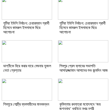
পুটিয়া ইউপি নির্বাচন: চেয়ারম্যান প্রার্থী
পুটিয়া ইউপি নির্বাচন: চেয়ারম্যান প্রার্থী
হিসেবে কামরুল ইসলামকে ঘিরে
হিসেবে কামরুল ইসলামকে ঘিরে
আলোচনা
আলোচনা
ভাগ্নীকে বিয়ে করার দায়ে মেঘনায় যুবদল
শিবপুর প্রেস ক্লাবের সভাপতি
নেতা গ্রেপ্তার
আসাদুজ্জামান আসাদের শুভ জন্মদিন আজ
শিবপুরে পোল্ট্রি ব্যবসায়ীদের মানববন্ধন
কুমিল্লায় রথযাত্রা মহোৎসবে ‘জয়
জগন্নাথ’ ধ্বনিতে মুখর নগরী