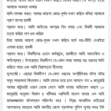
রাস্তায় অবৈধ ভাবে ওয়াল নির্মাণ করিতে নিষেধ করিলে সে ক্ষীপ্ত হইয়া
আমাকে অকথ্য ভাষায়
মালি-গালাজ করত: আমার জায়গা জোর-পূর্বক দখল করিবে বলিয়া আমাকে
প্রাণ নাশের হুমকী
প্রদান করে। আমি আইনের আশ্রয় নিব বলায় ৩নং বিবাদী আমাকে
হত্যা করিয়া নাশ গুম করিয়া
দিয়া আমার জায়গা জোর-পূবক দখল করিবে মর্মে ভয়-ভীতি দেখাইয়া
এলাকা ছাড়া: হুমকী
প্রদান করে। বিবাদীদের এহেন কর্মকান্ডে, হুমকীতে আমি আতংকিত ও
ক্ষতিগ্রস্থ। উপরোক্ত বিবাদীগণ যে-কোন সময় আমার বড় ধরনের ক্ষতি
করিতে পারে এবং আমি নিরাপত্তা হীনতায়
ভূগতেছি। এছাড়া বিবাদীগণ যে-কোন ধরনের অপ্রীতিকর ঘটনা ঘটার
সমূহ সম্ভাবনা বিদ্যমান। আমি তাদের ভয়ে চলে আসলে গত ৯ জানুয়ারি
আমার বাউন্ডারি ওয়াল ভেঙ্গে ফেলে আমি থানায় অভিযোগ করলে ১০
জানুয়ারি অনুমান বিকাল ৪ ঘটিকায় নরসিংদী মডেল থানার এস আই
কামরুজ্জামান ঘটনাস্থল পরিদর্শন করে । প্রিয় সাংবাদিক ভাইয়েরা
আপনাদের মাধ্যমে আমি মাননীয় জেলা প্রশাসক পুলিশ সুপার সদর ইউ