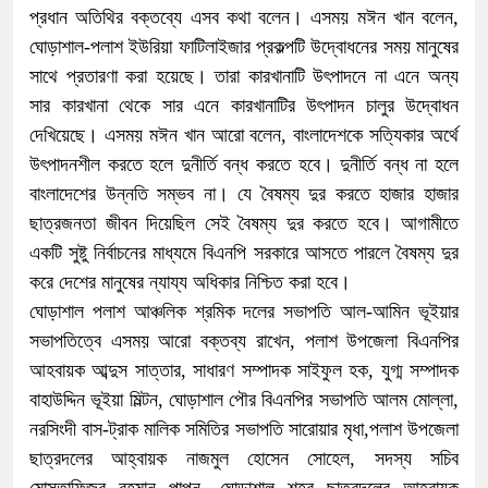
প্রধান অতিথির বক্তব্যে এসব কথা বলেন। এসময় মঈন খান বলেন,
ঘোড়াশাল-পলাশ ইউরিয়া ফাটিলাইজার প্রকল্পটি উদ্বোধনের সময় মানুষের
সাথে প্রতারণা করা হয়েছে। তারা কারখানাটি উৎপাদনে না এনে অন্য
সার কারখানা থেকে সার এনে কারখানাটির উৎপাদন চালুর উদ্বোধন
দেখিয়েছে। এসময় মঈন খান আরো বলেন, বাংলাদেশকে সত্যিকার অর্থে
উৎপাদনশীল করতে হলে দুনীর্তি বন্ধ করতে হবে। দুনীর্তি বন্ধ না হলে
বাংলাদেশের উন্নতি সম্ভব না। যে বৈষম্য দুর করতে হাজার হাজার
ছাত্রজনতা জীবন দিয়েছিল সেই বৈষম্য দুর করতে হবে। আগামীতে
একটি সুষ্টু নির্বাচনের মাধ্যমে বিএনপি সরকারে আসতে পারলে বৈষম্য দুর
করে দেশের মানুষের ন্যায্য অধিকার নিশ্চিত করা হবে।
ঘোড়াশাল পলাশ আঞ্চলিক শ্রমিক দলের সভাপতি আল-আমিন ভূইয়ার
সভাপতিত্বে এসময় আরো বক্তব্য রাখেন, পলাশ উপজেলা বিএনপির
আহবায়ক আব্দুস সাত্তার, সাধারণ সম্পাদক সাইফুল হক, যুগ্ম সম্পাদক
বাহাউদ্দিন ভূইয়া মিল্টন, ঘোড়াশাল পৌর বিএনপির সভাপতি আলম মোল্লা,
নরসিংদী বাস-ট্রাক মালিক সমিতির সভাপতি সারোয়ার মৃধা,পলাশ উপজেলা
ছাত্রদলের আহ্বায়ক নাজমুল হোসেন সোহেল, সদস্য সচিব
মোস্তাফিজুর রহমান পাপন. ঘোড়াশাল শহর ছাত্রদলের আহ্বায়ক