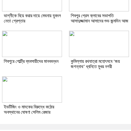
ভাগ্নীকে বিয়ে করার দায়ে মেঘনায় যুবদল
শিবপুর প্রেস ক্লাবের সভাপতি
নেতা গ্রেপ্তার
আসাদুজ্জামান আসাদের শুভ জন্মদিন আজ
শিবপুরে পোল্ট্রি ব্যবসায়ীদের মানববন্ধন
কুমিল্লায় রথযাত্রা মহোৎসবে ‘জয়
জগন্নাথ’ ধ্বনিতে মুখর নগরী
ইভটিজিং ও মাদকের বিরুদ্ধে কঠোর
অবস্থানের ঘোষণা সেলিম রেজার