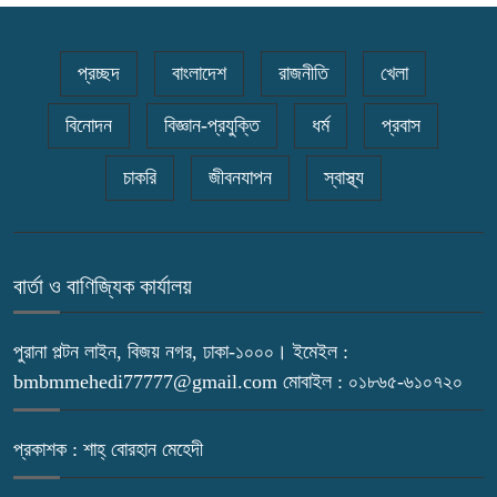
প্রচ্ছদ
বাংলাদেশ
রাজনীতি
খেলা
বিনোদন
বিজ্ঞান-প্রযুক্তি
ধর্ম
প্রবাস
চাকরি
জীবনযাপন
স্বাস্থ্য
বার্তা ও বাণিজ্যিক কার্যালয়
পুরানা পল্টন লাইন, বিজয় নগর, ঢাকা-১০০০। ইমেইল :
bmbmmehedi77777@gmail.com মোবাইল : ০১৮৬৫-৬১০৭২০
প্রকাশক : শাহ্ বোরহান মেহেদী