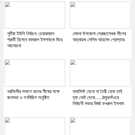
পুটিয়া ইউপি নির্বাচন: চেয়ারম্যান
মেঘনা উপজেলা স্বেচ্ছাসেবক লীগের
প্রার্থী হিসেবে কামরুল ইসলামকে ঘিরে
আহ্বায়ক সেলিম আহমেদ গ্রেপ্তার
আলোচনা
নরসিংদীর পলাশে ধানের শীষের পক্ষে
ফ্যাসিস্ট যেনো না তৈরী হোক তাই
জনসভা ও গণমিছিল অনুষ্ঠিত
হ্যা ভোট দেবো…..ঠাকুরগাঁওয়ে
নির্বাচনী সভায় মির্জা ফখরুল ইসলাম