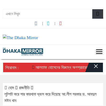
০২:২৯ অপরাহ্ন, রবিবার, ০৯ অগাস্ট ২০২৬, ২৫ শ্রাবণ ১৪৩৩ বঙ্গাব্দ
×
আলতাফ হোসেনের বিরুদ্ধে অপপ্রচারের প্রতিবাদে সচেতন
শিরোনাম :
হোম
রাজনীতি
লুটপাট করে সার কারখানা ধ্বংস করে দিয়েছে আ.লীগ সরকার ড. আবদুল
মঈন খান