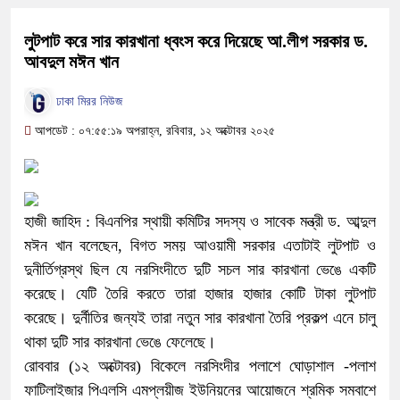
লুটপাট করে সার কারখানা ধ্বংস করে দিয়েছে আ.লীগ সরকার ড.
আবদুল মঈন খান
ঢাকা মিরর নিউজ
আপডেট : ০৭:৫৫:১৯ অপরাহ্ন, রবিবার, ১২ অক্টোবর ২০২৫
হাজী জাহিদ : বিএনপির স্থায়ী কমিটির সদস্য ও সাবেক মন্ত্রী ড. আব্দুল
মঈন খান বলেছেন, বিগত সময় আওয়ামী সরকার এতাটাই লুটপাট ও
দুনীর্তিগ্রস্থ ছিল যে নরসিংদীতে দুটি সচল সার কারখানা ভেঙে একটি
করেছে। যেটি তৈরি করতে তারা হাজার হাজার কোটি টাকা লুটপাট
করেছে। দুর্নীতির জন্যই তারা নতুন সার কারখানা তৈরি প্রকল্প এনে চালু
থাকা দুটি সার কারখানা ভেঙে ফেলেছে।
রোববার (১২ অক্টোবর) বিকেলে নরসিংদীর পলাশে ঘোড়াশাল -পলাশ
ফাটিলাইজার পিএলসি এমপ্লয়ীজ ইউনিয়নের আয়োজনে শ্রমিক সমবাশে