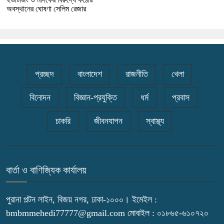
অবস্থানের ঘোষণা সেলিম রেজার
প্রচ্ছদ
বাংলাদেশ
রাজনীতি
খেলা
বিনোদন
বিজ্ঞান-প্রযুক্তি
ধর্ম
প্রবাস
চাকরি
জীবনযাপন
স্বাস্থ্য
বার্তা ও বাণিজ্যিক কার্যালয়
পুরানা পল্টন লাইন, বিজয় নগর, ঢাকা-১০০০। ইমেইল :
bmbmmehedi77777@gmail.com মোবাইল : ০১৮৬৫-৬১০৭২০