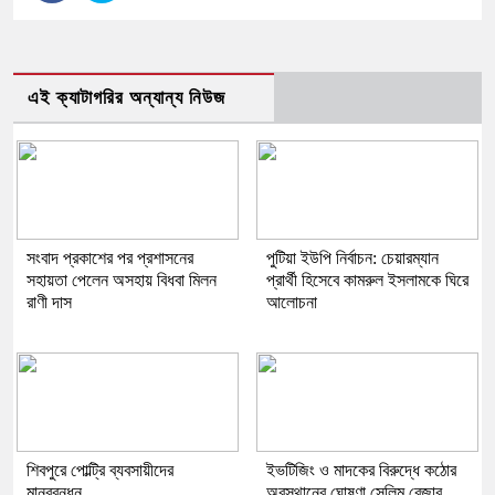
এই ক্যাটাগরির অন্যান্য নিউজ
সংবাদ প্রকাশের পর প্রশাসনের
পুটিয়া ইউপি নির্বাচন: চেয়ারম্যান
সহায়তা পেলেন অসহায় বিধবা মিলন
প্রার্থী হিসেবে কামরুল ইসলামকে ঘিরে
রাণী দাস
আলোচনা
শিবপুরে পোল্ট্রি ব্যবসায়ীদের
ইভটিজিং ও মাদকের বিরুদ্ধে কঠোর
মানববন্ধন
অবস্থানের ঘোষণা সেলিম রেজার