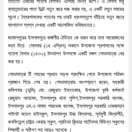
তাইতো এবারের পহেলা বৈশাখও এসেছে ভিন্ন রূপে। এ বৈশাখ শুধু
ক্যালেন্ডারের পাতা উল্টে নতুন বছর শুরু করার নয়, এ একটি নতুন সময়ের
সূচনা। স্বৈরশাসকের পতনের পর তারই ধ্বংসস্তূপে দাঁড়িয়ে নতুন বছরে
বাংলাদেশ স্বপ্ন দেখছে একটি আলোকিত ভবিষ্যতের।
জামালপুরের ইসলামপুরে বাঙ্গালীর ঐতিহ্য কে ধারন করে নানা আয়োজনের
মধ্য দিয়ে সোমবার (১৪ এপ্রিল) সকালে উপজেলা প্রশাসনের পক্ষে
পহেলা বৈশাখ (১৪৩২) উদযাপন উপলক্ষে একটি মঙ্গল শোভাযাত্রা বের
করা হয়।
শোভাযাত্রা টি শহরের প্রধান সড়ক প্রদক্ষিন শেষে উপজেলা পরিষদ
প্রাঙ্গনে গিয়ে শেষ হয়। শোভাযাত্রায় অংশগ্রহণ করেন, সহকারী
কমিশনার (ভূমি) মো: রেজুয়ান ইফতেকার, উপজেলা কৃষি কর্মকর্তা
রেজুয়ান আহমেদ, ইসলামপুর থানা পুলিশ,ইসলামপুর সরকারি কলেজ,
ইসলামপুর এম.এ সামাদ পারভেজ কলেজ, ইসলামপুর সরকারি নেকজাহান
পাইলট মডেল হাইস্কুল, ইসলামপুর ‍উচ্চ বিদ্যালয়, সূর্যমুখী বিদ্যাপীঠ,
কনফিডেন্স চাইল্ড কেয়ার স্কুল, প্রতিভা কিন্ডার গার্টেনসহ বিভিন্ন স্কুলের
শিক্ষার্থী ও সূধীগণ সহ আরও অনেকে ।