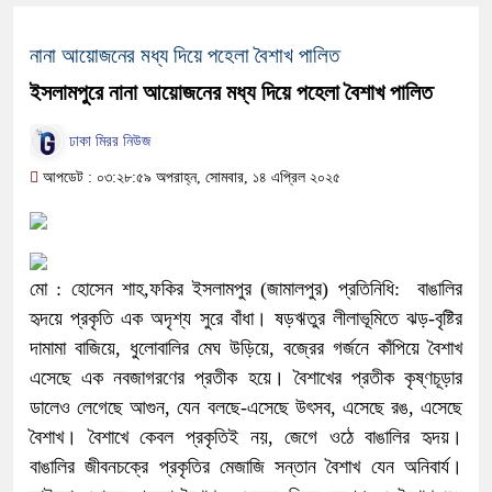
নানা আয়োজনের মধ্য দিয়ে পহেলা বৈশাখ পালিত
ইসলামপুরে নানা আয়োজনের মধ্য দিয়ে পহেলা বৈশাখ পালিত
ঢাকা মিরর নিউজ
আপডেট : ০৩:২৮:৫৯ অপরাহ্ন, সোমবার, ১৪ এপ্রিল ২০২৫
মো : হোসেন শাহ,ফকির ইসলামপুর (জামালপুর) প্রতিনিধি: বাঙালির
হৃদয়ে প্রকৃতি এক অদৃশ্য সুরে বাঁধা। ষড়ঋতুর লীলাভূমিতে ঝড়-বৃষ্টির
দামামা বাজিয়ে, ধুলোবালির মেঘ উড়িয়ে, বজ্রের গর্জনে কাঁপিয়ে বৈশাখ
এসেছে এক নবজাগরণের প্রতীক হয়ে। বৈশাখের প্রতীক কৃষ্ণচূড়ার
ডালেও লেগেছে আগুন, যেন বলছে-এসেছে উৎসব, এসেছে রঙ, এসেছে
বৈশাখ। বৈশাখে কেবল প্রকৃতিই নয়, জেগে ওঠে বাঙালির হৃদয়।
বাঙালির জীবনচক্রে প্রকৃতির মেজাজি সন্তান বৈশাখ যেন অনিবার্য।