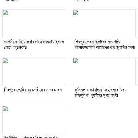
ভাগ্নীকে বিয়ে করার দায়ে মেঘনায় যুবদল
শিবপুর প্রেস ক্লাবের সভাপতি
নেতা গ্রেপ্তার
আসাদুজ্জামান আসাদের শুভ জন্মদিন আজ
শিবপুরে পোল্ট্রি ব্যবসায়ীদের মানববন্ধন
কুমিল্লায় রথযাত্রা মহোৎসবে ‘জয়
জগন্নাথ’ ধ্বনিতে মুখর নগরী
ইভটিজিং ও মাদকের বিরুদ্ধে কঠোর