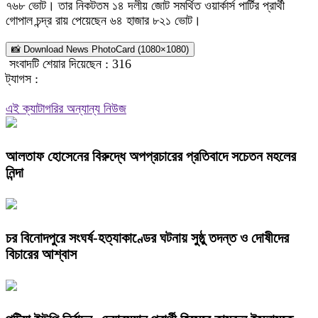
৭৬৮ ভোট। তার নিকটতম ১৪ দলীয় জোট সমর্থিত ওয়ার্কার্স পার্টির প্রার্থী
গোপাল চন্দ্র রায় পেয়েছেন ৬৪ হাজার ৮২১ ভোট।
📸 Download News PhotoCard (1080×1080)
সংবাদটি শেয়ার দিয়েছেন :
316
ট্যাগস :
এই ক্যাটাগরির অন্যান্য নিউজ
আলতাফ হোসেনের বিরুদ্ধে অপপ্রচারের প্রতিবাদে সচেতন মহলের
নিন্দা
চর বিনোদপুরে সংঘর্ষ-হত্যাকাণ্ডের ঘটনায় সুষ্ঠু তদন্ত ও দোষীদের
বিচারের আশ্বাস