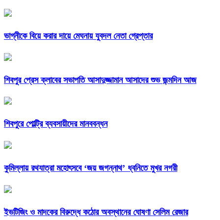
ভাগ্নীকে বিয়ে করার দায়ে মেঘনায় যুবদল নেতা গ্রেপ্তার
শিবপুর প্রেস ক্লাবের সভাপতি আসাদুজ্জামান আসাদের শুভ জন্মদিন আজ
শিবপুরে পোল্ট্রি ব্যবসায়ীদের মানববন্ধন
কুমিল্লায় রথযাত্রা মহোৎসবে ‘জয় জগন্নাথ’ ধ্বনিতে মুখর নগরী
ইভটিজিং ও মাদকের বিরুদ্ধে কঠোর অবস্থানের ঘোষণা সেলিম রেজার