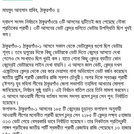
মাহমুদ আহসান হাবিব, ঠাকুরগাঁও ॥
দ্বাদশ সংসদ নির্বাচনে ঠাকুরগাঁওয়ে ৩টি আসনের দুটিতেই জয় পেয়েছে নৌকা
প্রতিকের প্রার্থী। ৩টি আসনের ভোট কেন্দ্র গুলিতে ভোটার উপস্থিতি ছিল খুবই
কম।
ঠাকুরগাঁও-১ ঠাকুরগাঁও-১ আসনে সকাল থেকে ভোটকেন্দ্র গুলো ছিল ভোটার
শূন্য। তবে দুপুরের দিকে কিছু ভোটারকে ভোট দিতে কেন্দ্রে আসতে দেখা
গেলেও সে সংখ্যাও ছিল খুবই কম। হাতে গোনা কিছু কেন্দ্র ব্যতীত কোন
কেন্দ্রেই ভোটারদের লাইন দেখা যায়নি। এ আসনে জাল ভোট, কেন্দ্র দখল
এজেন্টদের কেন্দ্র থেকে বের করে দেয়াসহ নানা অভিযোগে ভোট বর্জন করেছেন
জাতীয় পার্র্র্র্টির প্রার্থী রেজাউর রাজি স্বপন চৌধুরী। অপর দিকে স্বতন্ত্র প্রার্থী
(ঈগল)
যুব মহিলা লীগের ঠাকুরগাঁও জেলা সভাপতি তহমিনা আখতার মোল্লা
জানিয়েছেন, নির্বাচন সুষ্ঠু হয়নি। এই নির্বাচন বাতিল চেয়ে তিনি মামলা করবেন।
এ আসনে আওয়ামী লীগের বর্তমান সংসদ সদস্য রমেশ চন্দ্র সেন পুন: নির্বাচিত
হয়েছেন।
ফলাফল- ঠাকুরগাঁও-১ আসনের ১৮৫ টি কেন্দ্রের চুড়ান্ত ফলাফল অনুযায়ী
আওয়ামী লীগের মনোনীত প্রার্থী রমেশ চন্দ্র সেন ২১৮৫ টি কেন্দ্র লক্ষ্য ৫হাজার
৩১৩ ভোট পেয়ে বেসরকারি ভাবে নির্বাচিত হয়েছেন ৷ তার নিকটতম প্রতিদ্বন্দী
লাঙ্গল প্রতীকের জাতীয় পার্টি স্বমর্থীত প্রার্থী রেজাউর রাজি পেয়েছেন ১৩ হাজার