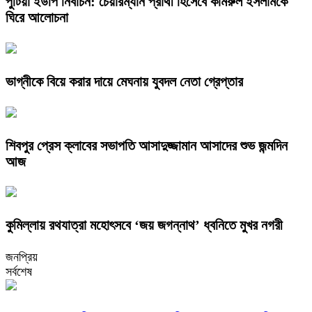
পুটিয়া ইউপি নির্বাচন: চেয়ারম্যান প্রার্থী হিসেবে কামরুল ইসলামকে
ঘিরে আলোচনা
ভাগ্নীকে বিয়ে করার দায়ে মেঘনায় যুবদল নেতা গ্রেপ্তার
শিবপুর প্রেস ক্লাবের সভাপতি আসাদুজ্জামান আসাদের শুভ জন্মদিন
আজ
কুমিল্লায় রথযাত্রা মহোৎসবে ‘জয় জগন্নাথ’ ধ্বনিতে মুখর নগরী
জনপ্রিয়
সর্বশেষ