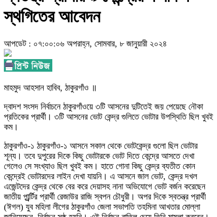
স্থগিতের আবেদন
আপডেট : ০৭:০০:০৬ অপরাহ্ন, সোমবার, ৮ জানুয়ারী ২০২৪
মাহমুদ আহসান হাবিব, ঠাকুরগাঁও ॥
দ্বাদশ সংসদ নির্বাচনে ঠাকুরগাঁওয়ে ৩টি আসনের দুটিতেই জয় পেয়েছে নৌকা
প্রতিকের প্রার্থী। ৩টি আসনের ভোট কেন্দ্র গুলিতে ভোটার উপস্থিতি ছিল খুবই
কম।
ঠাকুরগাঁও-১ ঠাকুরগাঁও-১ আসনে সকাল থেকে ভোটকেন্দ্র গুলো ছিল ভোটার
শূন্য। তবে দুপুরের দিকে কিছু ভোটারকে ভোট দিতে কেন্দ্রে আসতে দেখা
গেলেও সে সংখ্যাও ছিল খুবই কম। হাতে গোনা কিছু কেন্দ্র ব্যতীত কোন
কেন্দ্রেই ভোটারদের লাইন দেখা যায়নি। এ আসনে জাল ভোট, কেন্দ্র দখল
এজেন্টদের কেন্দ্র থেকে বের করে দেয়াসহ নানা অভিযোগে ভোট বর্জন করেছেন
জাতীয় পার্র্র্র্টির প্রার্থী রেজাউর রাজি স্বপন চৌধুরী। অপর দিকে স্বতন্ত্র প্রার্থী
(ঈগল)
যুব মহিলা লীগের ঠাকুরগাঁও জেলা সভাপতি তহমিনা আখতার মোল্লা
জানিয়েছেন, নির্বাচন সুষ্ঠু হয়নি। এই নির্বাচন বাতিল চেয়ে তিনি মামলা করবেন।