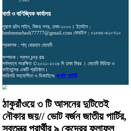
বার্তা ও বাণিজ্যিক কার্যালয়
পুরানা পল্টন লাইন, বিজয় নগর, ঢাকা-১০০০। ইমেইল :
bmbmmehedi77777@gmail.com মোবাইল : ০১৮৬৫-৬১০৭২০
প্রকাশক : শাহ্ বোরহান মেহেদী
সম্পাদক : স্বপন চন্দ্র রায়
সর্বস্বত্ব সংরক্ষিত ©২০২১-২০২৬ দি ঢাকা মিরর । মেহেদী মিডিয়া ও
ফাইনান্সের একটি প্রতিষ্ঠান।
কারিগরি সহযোগীতা ও ডিজাইনেঃ
বংশাই আইটি
ঠাকুরাঁওয়ে ৩ টি আসনের দুটিতেই
নৌকার জয়// ভোট বর্জন জাতীয় পার্টির,
স্বতন্ত্র প্রার্থীর ৯ কেন্দ্রের ফলাফল