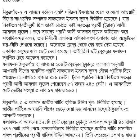
৯৪০ ভোট ৷
ঠাকুরগাঁও-২ এ আসনে বর্তমান এমপি দবিরুল ইসলামের ছেলে ও জেলা আওয়ামী
লীগের সাংগঠনিক সম্পাদক মাজহারুল ইসলাম সুজন নির্বাচিত হয়েছেন। তার
নিকটতম প্রতীদ্বন্দী ছিল তারই চাচাতো ভাই স্বতন্ত্র প্রার্থী (ট্রাক) আলী
আসলাম জুয়েল।
তবে স্বতন্ত্র প্রার্থী আলী আসলাম জুয়েল অভিযোগ করে
সাংবাদিকদের বলেন, তার নির্বাচনী এলাকায় অধিকাংকাংশ এলাকায় তার এজেন্টদের
ভয়-ভীতি দেখানো হয়েছে। অনেককে কেন্দ্র থেকে বের করে দেয়া হয়েছে।
একাধিক কেন্দ্রে জাল ভোট দেয়া হয়েছে। তাই তিনি ৯টি কেন্দ্রের ফলাফল
স্থগিত চেয়ে আবেদন করেছেন।
ফলাফল- ঠাকুরগাঁও ২ আসনের ১০৪টি কেন্দ্রের চুড়ান্ত ফলাফল অনুযায়ী
আওয়ামী লীগের মনোনীত প্রার্থী মাজহারুল ইসলাম সুজন নৌকা প্রতিক নিয়ে
পেয়েছেন ১ লাখ ১৫ হাজার ৪১৬ ভোট। ট্রাক প্রতিক নিয়ে নিকটতম সতন্ত্র
প্রার্থী আলী আসলাম জুয়েল পেয়েছেন ৫৭ হাজার ২৪৫ ভোট। এ আসনটিতে
মোট ভোটার সংখ্যা ৩ লাখ ১৭ হাজার ৯৬৫।
ঠাকুরগাঁও-৩ এ আসনে জাতীয় পার্টির হাফিজ উদ্দিন পুন: নির্বাচিত হয়েছে।
জাতীয় পার্টিকে আওয়ামী লীগের ছেড়ে দেয়া ২৬ আসনের মধ্যে ঠাকুরগাঁও-৩
আসনটি অন্যতম।
ফলাফল- এ আসনের ১২৮টি ভোট কেন্দ্রের চুড়ান্ত ফলাফল অনুযায়ী ৪১ হাজার
৯৪৭ ভোট বেশি পেয়ে বেসরকারিভাবে নির্বাচিত হয়েছেন জাতীয় পার্টির মনোনীত
লাঙ্গল প্রতীকের প্রার্থী হাফিজ উদ্দিন আহম্মেদ। তিনি পেয়েছেন ১লাখ ৬ হাজার