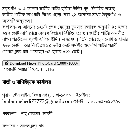
ঠাকুরগাঁও-৩ এ আসনে জাতীয় পার্টির হাফিজ উদ্দিন পুন: নির্বাচিত হয়েছে।
জাতীয় পার্টিকে আওয়ামী লীগের ছেড়ে দেয়া ২৬ আসনের মধ্যে ঠাকুরগাঁও-৩
আসনটি অন্যতম।
ফলাফল- এ আসনের ১২৮টি ভোট কেন্দ্রের চুড়ান্ত ফলাফল অনুযায়ী ৪১ হাজার
৯৪৭ ভোট বেশি পেয়ে বেসরকারিভাবে নির্বাচিত হয়েছেন জাতীয় পার্টির মনোনীত
লাঙ্গল প্রতীকের প্রার্থী হাফিজ উদ্দিন আহম্মেদ। তিনি পেয়েছেন ১লাখ ৬ হাজার
৭৬৮ ভোট। তার নিকটতম ১৪ দলীয় জোট সমর্থিত ওয়ার্কার্স পার্টির প্রার্থী
গোপাল চন্দ্র রায় পেয়েছেন ৬৪ হাজার ৮২১ ভোট।
📸 Download News PhotoCard (1080×1080)
সংবাদটি শেয়ার দিয়েছেন :
316
বার্তা ও বাণিজ্যিক কার্যালয়
পুরানা পল্টন লাইন, বিজয় নগর, ঢাকা-১০০০। ইমেইল :
bmbmmehedi77777@gmail.com মোবাইল : ০১৮৬৫-৬১০৭২০
প্রকাশক : শাহ্ বোরহান মেহেদী
সম্পাদক : স্বপন চন্দ্র রায়