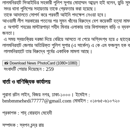
লালমনিরহাট সিআইডির সহকারী পুলিশ সুপার মোহাম্মদ আব্দুল হাই বলেন, হুন্ডি সুম
সদর থানা পুলিশের সহায়তায় তাকে গ্রেফতার করা হয়েছে।
তাকে আদালতে সোপর্দ করে পরবর্তী আইনি পদক্ষেপ নেওয়া হবে।
আওয়ামী লীগ সরকারের পতনের পর সুমন খাঁনের বিরুদ্ধে বেশ কয়েকটি হত্যা মা
৫ অগাস্ট শহরের মাস্টারপাড়া শহীদ মিনার এলাকায় তার বিলাসবহুল বাড়ি ও ব্যবসা
জনতা।
এ সময় স্বয়ংক্রিয় দরজা দিয়ে বেরিয়ে আসতে না পেরে অগ্নিদগ্ধ হয়ে ৫ ছাত্রে
লালমনিরহাট জেলার অতিরিক্ত পুলিশ সুপার (এ সার্কেল) এ কে এম ফজলুল হক বল
লালমনিরহাটে তার বিরুদ্ধে পূর্বের একাধিক মামলা আছে।
📸 Download News PhotoCard (1080×1080)
সংবাদটি শেয়ার দিয়েছেন :
259
বার্তা ও বাণিজ্যিক কার্যালয়
পুরানা পল্টন লাইন, বিজয় নগর, ঢাকা-১০০০। ইমেইল :
bmbmmehedi77777@gmail.com মোবাইল : ০১৮৬৫-৬১০৭২০
প্রকাশক : শাহ্ বোরহান মেহেদী
সম্পাদক : স্বপন চন্দ্র রায়