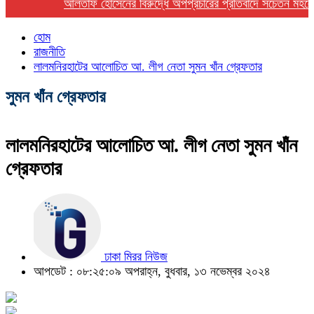
আলতাফ হোসেনের বিরুদ্ধে অপপ্রচারের প্রতিবাদে সচেতন মহলের নিন্দা
হোম
রাজনীতি
লালমনিরহাটের আলোচিত আ. লীগ নেতা সুমন খাঁন গ্রেফতার
সুমন খাঁন গ্রেফতার
লালমনিরহাটের আলোচিত আ. লীগ নেতা সুমন খাঁন
গ্রেফতার
ঢাকা মিরর নিউজ
আপডেট : ০৮:২৫:০৯ অপরাহ্ন, বুধবার, ১৩ নভেম্বর ২০২৪