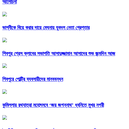
আলোচনা
ভাগ্নীকে বিয়ে করার দায়ে মেঘনায় যুবদল নেতা গ্রেপ্তার
শিবপুর প্রেস ক্লাবের সভাপতি আসাদুজ্জামান আসাদের শুভ জন্মদিন আজ
শিবপুরে পোল্ট্রি ব্যবসায়ীদের মানববন্ধন
কুমিল্লায় রথযাত্রা মহোৎসবে ‘জয় জগন্নাথ’ ধ্বনিতে মুখর নগরী