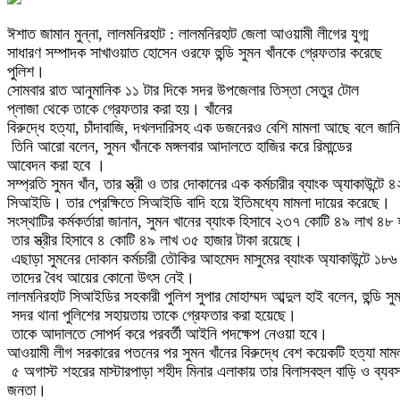
ঈশাত জামান মুন্না, লালমনিরহাট : লালমনিরহাট জেলা আওয়ামী লীগের যুগ্ম
সাধারণ সম্পাদক সাখাওয়াত হোসেন ওরফে হুন্ডি সুমন খাঁনকে গ্রেফতার করেছে
পুলিশ।
সোমবার রাত আনুমানিক ১১ টার দিকে সদর উপজেলার তিস্তা সেতুর টোল
প্লাজা থেকে তাকে গ্রেফতার করা হয়। খাঁনের
বিরুদ্ধে হত্যা, চাঁদাবাজি, দখলদারিসহ এক ডজনেরও বেশি মামলা আছে বলে জা
তিনি আরো বলেন, সুমন খাঁনকে মঙ্গলবার আদালতে হাজির করে রিমান্ডের
আবেদন করা হবে ।
সম্প্রতি সুমন খাঁন, তার স্ত্রী ও তার দোকানের এক কর্মচারীর ব্যাংক অ্যাকাউন
সিআইডি। তার প্রেক্ষিতে সিআইডি বাদি হয়ে ইতিমধ্যে মামলা দায়ের করেছে।
সংস্থাটির কর্মকর্তারা জানান, সুমন খানের ব্যাংক হিসাবে ২৩৭ কোটি ৪৯ লাখ ৪
তার স্ত্রীর হিসাবে ৪ কোটি ৪৯ লাখ ৩৫ হাজার টাকা রয়েছে।
এছাড়া সুমনের দোকান কর্মচারী তৌকির আহমেদ মাসুমের ব্যাংক অ্যাকাউন্টে ১৮
তাদের বৈধ আয়ের কোনো উৎস নেই।
লালমনিরহাট সিআইডির সহকারী পুলিশ সুপার মোহাম্মদ আব্দুল হাই বলেন, হুন্ডি সুম
সদর থানা পুলিশের সহায়তায় তাকে গ্রেফতার করা হয়েছে।
তাকে আদালতে সোপর্দ করে পরবর্তী আইনি পদক্ষেপ নেওয়া হবে।
আওয়ামী লীগ সরকারের পতনের পর সুমন খাঁনের বিরুদ্ধে বেশ কয়েকটি হত্যা মা
৫ অগাস্ট শহরের মাস্টারপাড়া শহীদ মিনার এলাকায় তার বিলাসবহুল বাড়ি ও ব্যবসা
জনতা।