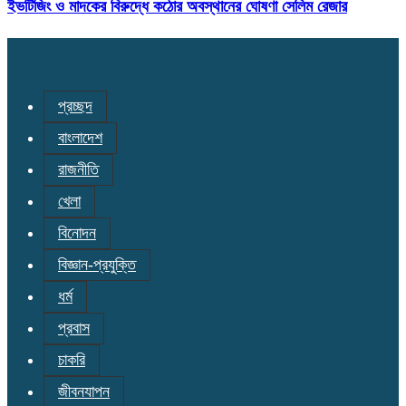
ইভটিজিং ও মাদকের বিরুদ্ধে কঠোর অবস্থানের ঘোষণা সেলিম রেজার
প্রচ্ছদ
বাংলাদেশ
রাজনীতি
খেলা
বিনোদন
বিজ্ঞান-প্রযুক্তি
ধর্ম
প্রবাস
চাকরি
জীবনযাপন