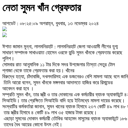
নেতা সুমন খাঁন গ্রেফতার
আপডেট : ০৮:২৫:০৯ অপরাহ্ন, বুধবার, ১৩ নভেম্বর ২০২৪
ঈশাত জামান মুন্না, লালমনিরহাট : লালমনিরহাট জেলা আওয়ামী লীগের যুগ্ম
সাধারণ সম্পাদক সাখাওয়াত হোসেন ওরফে হুন্ডি সুমন খাঁনকে গ্রেফতার করেছে
পুলিশ।
সোমবার রাত আনুমানিক ১১ টার দিকে সদর উপজেলার তিস্তা সেতুর টোল
প্লাজা থেকে তাকে গ্রেফতার করা হয়। খাঁনের
বিরুদ্ধে হত্যা, চাঁদাবাজি, দখলদারিসহ এক ডজনেরও বেশি মামলা আছে বলে জা
তিনি আরো বলেন, সুমন খাঁনকে মঙ্গলবার আদালতে হাজির করে রিমান্ডের
আবেদন করা হবে ।
সম্প্রতি সুমন খাঁন, তার স্ত্রী ও তার দোকানের এক কর্মচারীর ব্যাংক অ্যাকাউন
সিআইডি। তার প্রেক্ষিতে সিআইডি বাদি হয়ে ইতিমধ্যে মামলা দায়ের করেছে।
সংস্থাটির কর্মকর্তারা জানান, সুমন খানের ব্যাংক হিসাবে ২৩৭ কোটি ৪৯ লাখ ৪
তার স্ত্রীর হিসাবে ৪ কোটি ৪৯ লাখ ৩৫ হাজার টাকা রয়েছে।
এছাড়া সুমনের দোকান কর্মচারী তৌকির আহমেদ মাসুমের ব্যাংক অ্যাকাউন্টে ১৮
তাদের বৈধ আয়ের কোনো উৎস নেই।