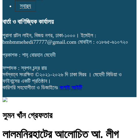
স্বাস্থ্য
বার্তা ও বাণিজ্যিক কার্যালয়
পুরানা পল্টন লাইন, বিজয় নগর, ঢাকা-১০০০। ইমেইল :
bmbmmehedi77777@gmail.com মোবাইল : ০১৮৬৫-৬১০৭২০
প্রকাশক : শাহ্ বোরহান মেহেদী
সম্পাদক : স্বপন চন্দ্র রায়
সর্বস্বত্ব সংরক্ষিত ©২০২১-২০২৬ দি ঢাকা মিরর । মেহেদী মিডিয়া ও
ফাইনান্সের একটি প্রতিষ্ঠান।
কারিগরি সহযোগীতা ও ডিজাইনেঃ
বংশাই আইটি
সুমন খাঁন গ্রেফতার
লালমনিরহাটের আলোচিত আ. লীগ