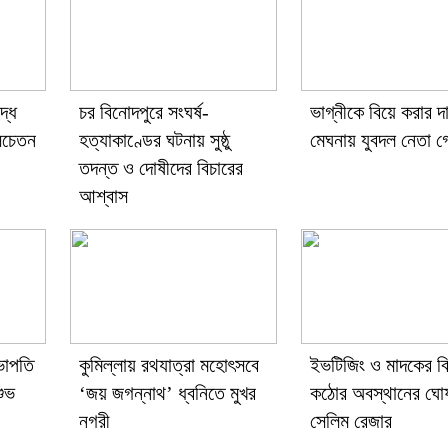
্ধে
চর বিনোদপুরে সংঘর্ষ-
ভাগ্নীকে বিয়ে করার দ
সচেতন
হত্যাকাণ্ডের ঘটনায় সুষ্ঠু
মেঘনায় যুবদল নেতা গ্
তদন্ত ও দোষীদের বিচারের
আশ্বাস
ভাপতি
কুমিল্লায় রথযাত্রা মহোৎসবে
ইভটিজিং ও মাদকের বি
শুভ
‘জয় জগন্নাথ’ ধ্বনিতে মুখর
কঠোর অবস্থানের ঘো
নগরী
সেলিম রেজার