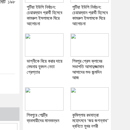
বমোট ১৯৮
পুটিয়া ইউপি নির্বাচন:
পুটিয়া ইউপি নির্বাচন:
চেয়ারম্যান প্রার্থী হিসেবে
চেয়ারম্যান প্রার্থী হিসেবে
কামরুল ইসলামকে ঘিরে
কামরুল ইসলামকে ঘিরে
আলোচনা
আলোচনা
ভাগ্নীকে বিয়ে করার দায়ে
শিবপুর প্রেস ক্লাবের
মেঘনায় যুবদল নেতা
সভাপতি আসাদুজ্জামান
গ্রেপ্তার
আসাদের শুভ জন্মদিন
আজ
শিবপুরে পোল্ট্রি
কুমিল্লায় রথযাত্রা
ব্যবসায়ীদের মানববন্ধন
মহোৎসবে ‘জয় জগন্নাথ’
ধ্বনিতে মুখর নগরী