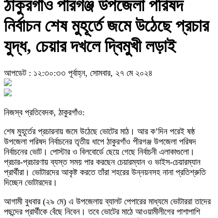
ঠাকুরগাঁও পীরগঞ্জ উপজেলা পরিষদ
নির্বাচন শেষ মুহূর্তে জমে উঠেছে প্রচার
যুদ্ধ, চেয়ার দখলে দ্বিমুখী লড়াই
আপডেট : ১২:৩০:৩৩ পূর্বাহ্ন, সোমবার, ২৭ মে ২০২৪
নিজস্ব প্রতিবেদক, ঠাকুরগাঁও:
শেষ মুহূর্তের প্রচারনায় জমে উঠেছে ভোটের মাঠ। আর ক’দিন পরেই ষষ্ঠ
উপজেলা পরিষদ নির্বাচনের তৃতীয় ধাপে ঠাকুরগাঁও পীরগঞ্জ উপজেলা পরিষদ
নির্বাচনের ভোট। পোস্টার ও বিলবোর্ডে ছেয়ে গেছে নির্বাচনী এলাকাগুলো।
প্রচার-প্রচারণায় ব্যস্ত সময় পার করছেন চেয়ারম্যান ও ভাইস-চেয়ারম্যান
প্রার্থীরা। ভোটারদের আকৃষ্ট করতে তাঁরা শহরের উন্নয়নসহ নানা প্রতিশ্রুতি
দিচ্ছেন ভোটারদের।
আগামী বুধবার (২৯ মে) এ উপজেলায় ব্যালট পেপারের মাধ্যমে ভোটাররা তাদের
পছন্দের প্রার্থীকে বেঁছে নিবেন। তবে ভোটের মাঠে আওয়ামীলীগের পাশাপাশি