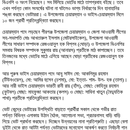
বিএনপি ও অংশ নিয়েছেন। সব মিলিয়ে ভোটের মাঠে তাপপ্রবাহ বইছে। তবে
এখন পর্যন্ত কোন সংঘর্ষের ঘটনা না ঘটলেও ভাগ্য নির্ধারণের দিন হানাহানির
শঙ্কা করছেন ভোটাররা। এ উপজেলায় চেয়ারম্যান ও ভাইস-চেয়ারম্যান মিলে
১০ জন প্রার্থী প্রতিদ্বন্দ্বিতা করছেন।
চেয়ারম্যান পদে লড়ছেন পীরগঞ্জ উপজেলা চেয়ারম্যান ও জেলা আওয়ামী লীগের
সহ-সভাপতি মোঃ আখতারুল ইসলাম (মোটরসাইকেল), উপজেলা আওয়ামী
লীগের সাধারণ সম্পাদক রেজওয়ানুল হক বিপ্লব (ঘোড়া) ও উপজেলা বিএনপির
সমবায় বিষয়ক সম্পাদক সুকুমার রায় (আনারস) প্রতীকে মাঠ কাপাচ্ছেন। তবে
তিনজনের মধ্যে ভোটের মাঠে এগিয়ে আছেন ঘোড়া প্রতীকের রেজওয়ানুল হক
বিপ্লব।
আর পুরুষ ভাইস চেয়ারম্যান পদে আবু সাঈদ মো: আকলিমুর রহমান
(টিউবওয়েল), মো: আমির হুসেন (চশমা), মো: ইত্তা- শাম- উল- হক (তালা)।
আর নারী ভাইস চেয়ারম্যান ভারতী রানী রায় (হাঁস), মোছা: কোহিনুর রহমান
(ফুটবল) মোছা: মাহফুজা আকতার (কলস) ও মোছা: সাবিনা খাতুন (বৈদ্যুতিক
পাখা) প্রতীকে প্রতিদ্বন্দ্বিতা করছেন।
ভোট কেন্দ্রে ভোটারের উপস্থিতি বাড়াতে প্রার্থীরা সকাল থেকে গভীর রাত
পর্যন্ত বিভিন্ন এলাকায় উঠান বৈঠক, আলোচনা সভা, প্রচারনাসহ বাড়ি বাড়ি
গিয়ে ভোট প্রার্থনা করছেন। দিচ্ছেন উন্নয়নের নানা প্রতিশ্রুতি। এছাড়া বেলা
দুইটা থেকে রাত আটটা পর্যন্ত ভোটারদের মনোযোগ আকর্ষণ করতে নির্বাচনী গান