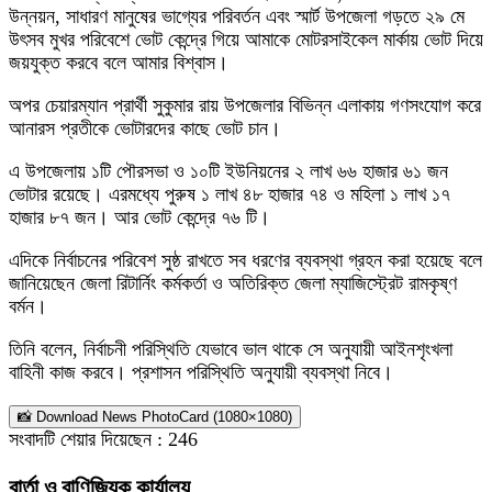
উন্নয়ন, সাধারণ মানুষের ভাগ্যের পরিবর্তন এবং স্মার্ট উপজেলা গড়তে ২৯ মে
উৎসব মুখর পরিবেশে ভোট কেন্দ্রে গিয়ে আমাকে মোটরসাইকেল মার্কায় ভোট দিয়ে
জয়যুক্ত করবে বলে আমার বিশ্বাস।
অপর চেয়ারম্যান প্রার্থী সুকুমার রায় উপজেলার বিভিন্ন এলাকায় গণসংযোগ করে
আনারস প্রতীকে ভোটারদের কাছে ভোট চান।
এ উপজেলায় ১টি পৌরসভা ও ১০টি ইউনিয়নের ২ লাখ ৬৬ হাজার ৬১ জন
ভোটার রয়েছে। এরমধ্যে পুরুষ ১ লাখ ৪৮ হাজার ৭৪ ও মহিলা ১ লাখ ১৭
হাজার ৮৭ জন। আর ভোট কেন্দ্রে ৭৬ টি।
এদিকে নির্বাচনের পরিবেশ সুষ্ঠ রাখতে সব ধরণের ব্যবস্থা গ্রহন করা হয়েছে বলে
জানিয়েছেন জেলা রিটার্নিং কর্মকর্তা ও অতিরিক্ত জেলা ম্যাজিস্ট্রেট রামকৃষ্ণ
বর্মন।
তিনি বলেন, নির্বাচনী পরিস্থিতি যেভাবে ভাল থাকে সে অনুযায়ী আইনশৃংখলা
বাহিনী কাজ করবে। প্রশাসন পরিস্থিতি অনুযায়ী ব্যবস্থা নিবে।
📸 Download News PhotoCard (1080×1080)
সংবাদটি শেয়ার দিয়েছেন :
246
বার্তা ও বাণিজ্যিক কার্যালয়