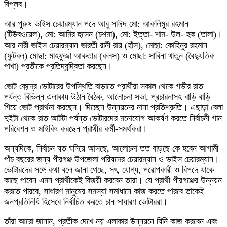
বিপ্লব।
আর পুরুষ ভাইস চেয়ারম্যান পদে আবু সাঈদ মো: আকলিমুর রহমান
(টিউবওয়েল), মো: আমির হুসেন (চশমা), মো: ইত্তা- শাম- উল- হক (তালা)।
আর নারী ভাইস চেয়ারম্যান ভারতী রানী রায় (হাঁস), মোছা: কোহিনুর রহমান
(ফুটবল) মোছা: মাহফুজা আকতার (কলস) ও মোছা: সাবিনা খাতুন (বৈদ্যুতিক
পাখা) প্রতীকে প্রতিদ্বন্দ্বিতা করছেন।
ভোট কেন্দ্রে ভোটারের উপস্থিতি বাড়াতে প্রার্থীরা সকাল থেকে গভীর রাত
পর্যন্ত বিভিন্ন এলাকায় উঠান বৈঠক, আলোচনা সভা, প্রচারনাসহ বাড়ি বাড়ি
গিয়ে ভোট প্রার্থনা করছেন। দিচ্ছেন উন্নয়নের নানা প্রতিশ্রুতি। এছাড়া বেলা
দুইটা থেকে রাত আটটা পর্যন্ত ভোটারদের মনোযোগ আকর্ষণ করতে নির্বাচনী গান
পরিবেশন ও মাইকিং করছেন প্রার্থীর কর্মী-সমর্থকরা।
অন্যদিকে, নির্বাচন যত ঘনিয়ে আসছে, আলোচনা তত বাড়ছে কে হবেন আগামী
পাঁচ বছরের জন্য পীরগঞ্জ উপজেলা পরিষদের চেয়ারম্যান ও ভাইস চেয়ারম্যান।
ভোটারদের সঙ্গে কথা বলে জানা গেছে, সৎ, যোগ্য, পরোপকারী ও বিপদে যাকে
কাছে পাবেন এমন প্রার্থীকেই বিজয়ী করবেন তারা। যে প্রার্থী পীরগঞ্জের উন্নয়ন
করতে পারবে, সাধারণ মানুষের সমস্যা সমাধানে কাজ করতে পারবে তাকেই
জনপ্রতিনিধি হিসেবে নির্বাচিত করতে চান সাধারণ ভোটাররা।
তাঁরা আরো জানান, প্রতীক দেখে নয় এলাকার উন্নয়নে যিনি কাজ করবেন এবং