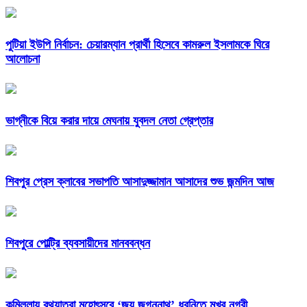
পুটিয়া ইউপি নির্বাচন: চেয়ারম্যান প্রার্থী হিসেবে কামরুল ইসলামকে ঘিরে
আলোচনা
ভাগ্নীকে বিয়ে করার দায়ে মেঘনায় যুবদল নেতা গ্রেপ্তার
শিবপুর প্রেস ক্লাবের সভাপতি আসাদুজ্জামান আসাদের শুভ জন্মদিন আজ
শিবপুরে পোল্ট্রি ব্যবসায়ীদের মানববন্ধন
কুমিল্লায় রথযাত্রা মহোৎসবে ‘জয় জগন্নাথ’ ধ্বনিতে মুখর নগরী