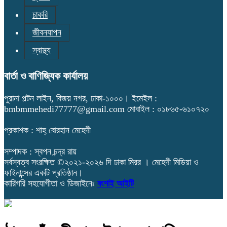
চাকরি
জীবনযাপন
স্বাস্থ্য
বার্তা ও বাণিজ্যিক কার্যালয়
পুরানা পল্টন লাইন, বিজয় নগর, ঢাকা-১০০০। ইমেইল :
bmbmmehedi77777@gmail.com মোবাইল : ০১৮৬৫-৬১০৭২০
প্রকাশক : শাহ্ বোরহান মেহেদী
সম্পাদক : স্বপন চন্দ্র রায়
সর্বস্বত্ব সংরক্ষিত ©২০২১-২০২৬ দি ঢাকা মিরর । মেহেদী মিডিয়া ও
ফাইনান্সের একটি প্রতিষ্ঠান।
কারিগরি সহযোগীতা ও ডিজাইনেঃ
বংশাই আইটি