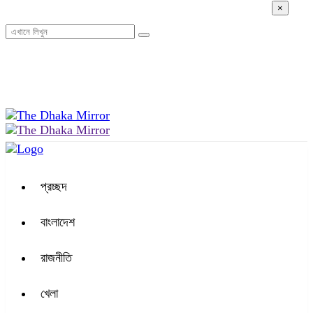
×
০৮:৫৪ অপরাহ্ন, বৃহস্পতিবার, ০৬ অগাস্ট ২০২৬, ২২ শ্রাবণ ১৪৩৩ বঙ্গাব্দ
প্রচ্ছদ
বাংলাদেশ
রাজনীতি
খেলা