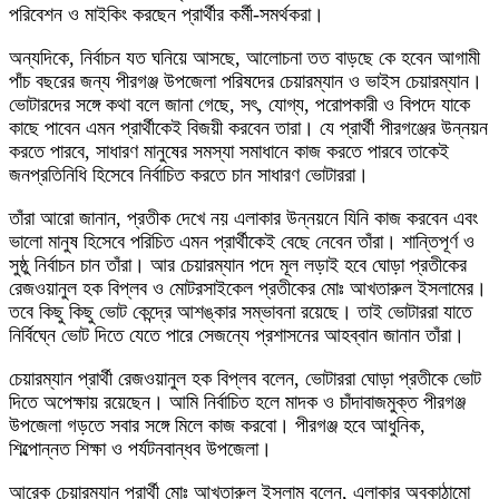
পরিবেশন ও মাইকিং করছেন প্রার্থীর কর্মী-সমর্থকরা।
অন্যদিকে, নির্বাচন যত ঘনিয়ে আসছে, আলোচনা তত বাড়ছে কে হবেন আগামী
পাঁচ বছরের জন্য পীরগঞ্জ উপজেলা পরিষদের চেয়ারম্যান ও ভাইস চেয়ারম্যান।
ভোটারদের সঙ্গে কথা বলে জানা গেছে, সৎ, যোগ্য, পরোপকারী ও বিপদে যাকে
কাছে পাবেন এমন প্রার্থীকেই বিজয়ী করবেন তারা। যে প্রার্থী পীরগঞ্জের উন্নয়ন
করতে পারবে, সাধারণ মানুষের সমস্যা সমাধানে কাজ করতে পারবে তাকেই
জনপ্রতিনিধি হিসেবে নির্বাচিত করতে চান সাধারণ ভোটাররা।
তাঁরা আরো জানান, প্রতীক দেখে নয় এলাকার উন্নয়নে যিনি কাজ করবেন এবং
ভালো মানুষ হিসেবে পরিচিত এমন প্রার্থীকেই বেছে নেবেন তাঁরা। শান্তিপূর্ণ ও
সুষ্ঠু নির্বাচন চান তাঁরা। আর চেয়ারম্যান পদে মূল লড়াই হবে ঘোড়া প্রতীকের
রেজওয়ানুল হক বিপ্লব ও মোটরসাইকেল প্রতীকের মোঃ আখতারুল ইসলামের।
তবে কিছু কিছু ভোট কেন্দ্রে আশঙ্কার সম্ভাবনা রয়েছে। তাই ভোটাররা যাতে
নির্বিঘ্নে ভোট দিতে যেতে পারে সেজন্যে প্রশাসনের আহব্বান জানান তাঁরা।
চেয়ারম্যান প্রার্থী রেজওয়ানুল হক বিপ্লব বলেন, ভোটাররা ঘোড়া প্রতীকে ভোট
দিতে অপেক্ষায় রয়েছেন। আমি নির্বাচিত হলে মাদক ও চাঁদাবাজমুক্ত পীরগঞ্জ
উপজেলা গড়তে সবার সঙ্গে মিলে কাজ করবো। পীরগঞ্জ হবে আধুনিক,
শিল্পোন্নত শিক্ষা ও পর্যটনবান্ধব উপজেলা।
আরেক চেয়ারম্যান প্রার্থী মোঃ আখতারুল ইসলাম বলেন, এলাকার অবকাঠামো