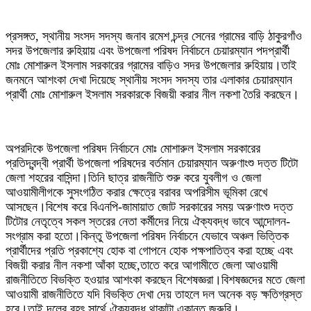
প্রসঙ্গত, স্থানীয় সংসদ সদস্য জনাব রমেশ চন্দ্র সেনের গ্রামের বাড়ি ঠাকুরগাঁও
সদর উপজেলার রুহিয়ায় এবং উপজেলা পরিষদ নির্বাচনে চেয়ারম্যান পদপ্রার্থী
মোঃ মোশারুল ইসলাম সরকারের গ্রামের বাড়িও সদর উপজেলার রুহিয়ায়।তাই
জনমনে আশংকা দেখা দিয়েছে স্থানীয় সংসদ সদস্য তার এলাকার চেয়ারম্যান
প্রার্থী মোঃ মোশারুল ইসলাম সরকারকে বিজয়ী করার নীল নকশা তৈরি করছেন।
অপরদিকে উপজেলা পরিষদ নির্বাচনে মোঃ মোশারুল ইসলাম সরকারের
প্রতিদ্বন্দ্বী প্রার্থী উপজেলা পরিষদের বর্তমান চেয়ারম্যান অরুণাংশু দত্ত টিটো
জেলা শহরের বাসিন্দা।তিনি ছাত্র রাজনীতি শুরু করে যুবলীগ ও জেলা
আওয়ামীলীগকে সুসংগঠিত করার ক্ষেত্রে বরাবর অপরিসীম ভূমিকা রেখে
আসছেন।বিশেষ করে বিএনপি-জামায়াত জোট সরকারের সময় অরুণাংশু দত্ত
টিটোর নেতৃত্বে সকল স্তরের নেতা কর্মীদের নিয়ে ঐক্যবদ্ধ ভাবে আন্দোলন-
সংগ্রাম করা হতো।কিন্তু উপজেলা পরিষদ নির্বাচনে যেভাবে অঞ্চল ভিত্তিক
প্রার্থীদের প্রতি প্রকাশ্যে হোক বা গোপনে হোক পক্ষপাতিত্ব করা হচ্ছে এবং
বিজয়ী করার নীল নকশা আঁকা হচ্ছে,তাতে করে আগামীতে জেলা আওয়ামী
রাজনীতিতে বিভক্তি হওয়ার আশংকা করছেন বিশেষজ্ঞরা।বিশষজ্ঞদের মতে জেলা
আওয়ামী রাজনীতিতে যদি বিভক্তি দেখা দেয় তাহলে দল অনেক বড় ক্ষতিগ্রস্ত
হবে।তাই দলের বৃহৎ সার্থে ঐক্যবদ্ধ থাকাটা একান্ত জরুরি।