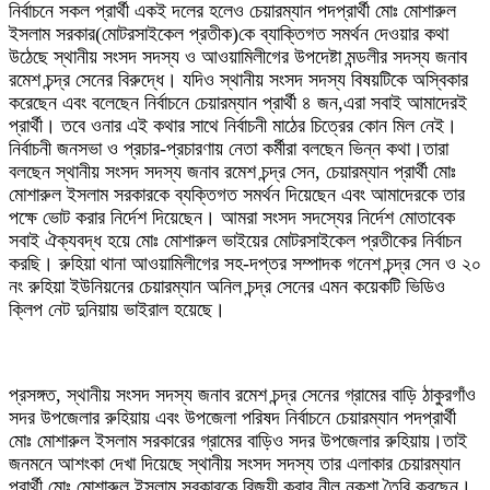
নির্বাচনে সকল প্রার্থী একই দলের হলেও চেয়ারম্যান পদপ্রার্থী মোঃ মোশারুল
ইসলাম সরকার(মোটরসাইকেল প্রতীক)কে ব্যাক্তিগত সমর্থন দেওয়ার কথা
উঠেছে স্থানীয় সংসদ সদস্য ও আওয়ামিলীগের উপদেষ্টা মন্ডলীর সদস্য জনাব
রমেশ চন্দ্র সেনের বিরুদ্ধে। যদিও স্থানীয় সংসদ সদস্য বিষয়টিকে অস্বিকার
করেছেন এবং বলেছেন নির্বাচনে চেয়ারম্যান প্রার্থী ৪ জন,এরা সবাই আমাদেরই
প্রার্থী। তবে ওনার এই কথার সাথে নির্বাচনী মাঠের চিত্রের কোন মিল নেই।
নির্বাচনী জনসভা ও প্রচার-প্রচারণায় নেতা কর্মীরা বলছেন ভিন্ন কথা।তারা
বলছেন স্থানীয় সংসদ সদস্য জনাব রমেশ চন্দ্র সেন, চেয়ারম্যান প্রার্থী মোঃ
মোশারুল ইসলাম সরকারকে ব্যক্তিগত সমর্থন দিয়েছেন এবং আমাদেরকে তার
পক্ষে ভোট করার নির্দেশ দিয়েছেন। আমরা সংসদ সদস্যের নির্দেশ মোতাবেক
সবাই ঐক্যবদ্ধ হয়ে মোঃ মোশারুল ভাইয়ের মোটরসাইকেল প্রতীকের নির্বাচন
করছি। রুহিয়া থানা আওয়ামিলীগের সহ-দপ্তর সম্পাদক গনেশ চন্দ্র সেন ও ২০
নং রুহিয়া ইউনিয়নের চেয়ারম্যান অনিল চন্দ্র সেনের এমন কয়েকটি ভিডিও
ক্লিপ নেট দুনিয়ায় ভাইরাল হয়েছে।
প্রসঙ্গত, স্থানীয় সংসদ সদস্য জনাব রমেশ চন্দ্র সেনের গ্রামের বাড়ি ঠাকুরগাঁও
সদর উপজেলার রুহিয়ায় এবং উপজেলা পরিষদ নির্বাচনে চেয়ারম্যান পদপ্রার্থী
মোঃ মোশারুল ইসলাম সরকারের গ্রামের বাড়িও সদর উপজেলার রুহিয়ায়।তাই
জনমনে আশংকা দেখা দিয়েছে স্থানীয় সংসদ সদস্য তার এলাকার চেয়ারম্যান
প্রার্থী মোঃ মোশারুল ইসলাম সরকারকে বিজয়ী করার নীল নকশা তৈরি করছেন।