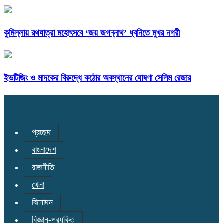
কুমিল্লায় রথযাত্রা মহোৎসবে ‘জয় জগন্নাথ’ ধ্বনিতে মুখর নগরী
ইভটিজিং ও মাদকের বিরুদ্ধে কঠোর অবস্থানের ঘোষণা সেলিম রেজার
প্রচ্ছদ
বাংলাদেশ
রাজনীতি
খেলা
বিনোদন
বিজ্ঞান-প্রযুক্তি