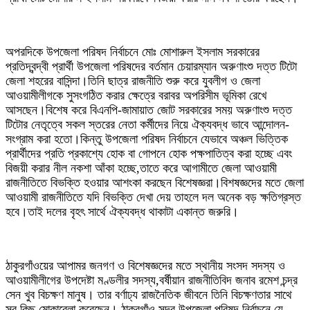
অপরদিকে উপজেলা পরিষদ নির্বাচনে মোঃ মোশারুল ইসলাম সরকারের
প্রতিদ্বন্দ্বী প্রার্থী উপজেলা পরিষদের বর্তমান চেয়ারম্যান অরুণাংশু দত্ত টিটো
জেলা শহরের বাসিন্দা।তিনি ছাত্র রাজনীতি শুরু করে যুবলীগ ও জেলা
আওয়ামীলীগকে সুসংগঠিত করার ক্ষেত্রে বরাবর অপরিসীম ভূমিকা রেখে
আসছেন।বিশেষ করে বিএনপি-জামায়াত জোট সরকারের সময় অরুণাংশু দত্ত
টিটোর নেতৃত্বে সকল স্তরের নেতা কর্মীদের নিয়ে ঐক্যবদ্ধ ভাবে আন্দোলন-
সংগ্রাম করা হতো।কিন্তু উপজেলা পরিষদ নির্বাচনে যেভাবে অঞ্চল ভিত্তিক
প্রার্থীদের প্রতি প্রকাশ্যে হোক বা গোপনে হোক পক্ষপাতিত্ব করা হচ্ছে এবং
বিজয়ী করার নীল নকশা আঁকা হচ্ছে,তাতে করে আগামীতে জেলা আওয়ামী
রাজনীতিতে বিভক্তি হওয়ার আশংকা করছেন বিশেষজ্ঞরা।বিশষজ্ঞদের মতে জেলা
আওয়ামী রাজনীতিতে যদি বিভক্তি দেখা দেয় তাহলে দল অনেক বড় ক্ষতিগ্রস্ত
হবে।তাই দলের বৃহৎ সার্থে ঐক্যবদ্ধ থাকাটা একান্ত জরুরি।
ঠাকুরগাঁওয়ের আপামর জনগণ ও বিশেষজ্ঞদের মতে স্থানীয় সংসদ সদস্য ও
আওয়ামীলীগের উপদেষ্টা মণ্ডলীর সদস্য,বর্ষীয়ান রাজনীতিবিদ জনাব রমেশ চন্দ্র
সেন খুব বিচক্ষণ মানুষ। তার বর্ণাঢ্য রাজনৈতিক জীবনে তিনি বিচক্ষণতার সাথে
সব কিছু মোকাবেলা করেছেন। ঠাকুরগাঁও সদর উপজেলা পরিষদ নির্বাচনে যে