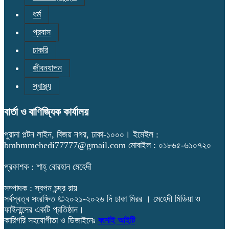
ধর্ম
প্রবাস
চাকরি
জীবনযাপন
স্বাস্থ্য
বার্তা ও বাণিজ্যিক কার্যালয়
পুরানা পল্টন লাইন, বিজয় নগর, ঢাকা-১০০০। ইমেইল :
bmbmmehedi77777@gmail.com মোবাইল : ০১৮৬৫-৬১০৭২০
প্রকাশক : শাহ্ বোরহান মেহেদী
সম্পাদক : স্বপন চন্দ্র রায়
সর্বস্বত্ব সংরক্ষিত ©২০২১-২০২৬ দি ঢাকা মিরর । মেহেদী মিডিয়া ও
ফাইনান্সের একটি প্রতিষ্ঠান।
কারিগরি সহযোগীতা ও ডিজাইনেঃ
বংশাই আইটি