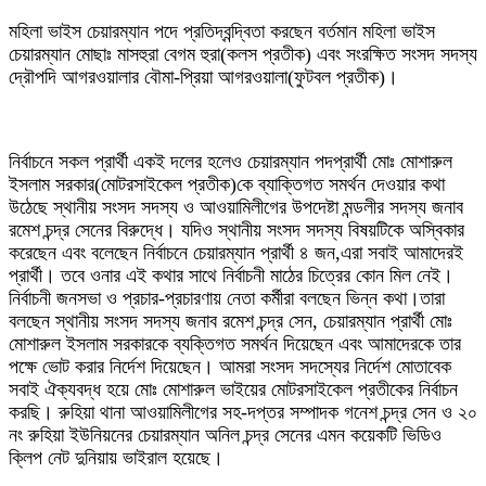
মহিলা ভাইস চেয়ারম্যান পদে প্রতিদ্বন্দ্বিতা করছেন বর্তমান মহিলা ভাইস
চেয়ারম্যান মোছাঃ মাসহুরা বেগম হুরা(কলস প্রতীক) এবং সংরক্ষিত সংসদ সদস্য
দ্রৌপদি আগরওয়ালার বৌমা-প্রিয়া আগরওয়ালা(ফুটবল প্রতীক)।
নির্বাচনে সকল প্রার্থী একই দলের হলেও চেয়ারম্যান পদপ্রার্থী মোঃ মোশারুল
ইসলাম সরকার(মোটরসাইকেল প্রতীক)কে ব্যাক্তিগত সমর্থন দেওয়ার কথা
উঠেছে স্থানীয় সংসদ সদস্য ও আওয়ামিলীগের উপদেষ্টা মন্ডলীর সদস্য জনাব
রমেশ চন্দ্র সেনের বিরুদ্ধে। যদিও স্থানীয় সংসদ সদস্য বিষয়টিকে অস্বিকার
করেছেন এবং বলেছেন নির্বাচনে চেয়ারম্যান প্রার্থী ৪ জন,এরা সবাই আমাদেরই
প্রার্থী। তবে ওনার এই কথার সাথে নির্বাচনী মাঠের চিত্রের কোন মিল নেই।
নির্বাচনী জনসভা ও প্রচার-প্রচারণায় নেতা কর্মীরা বলছেন ভিন্ন কথা।তারা
বলছেন স্থানীয় সংসদ সদস্য জনাব রমেশ চন্দ্র সেন, চেয়ারম্যান প্রার্থী মোঃ
মোশারুল ইসলাম সরকারকে ব্যক্তিগত সমর্থন দিয়েছেন এবং আমাদেরকে তার
পক্ষে ভোট করার নির্দেশ দিয়েছেন। আমরা সংসদ সদস্যের নির্দেশ মোতাবেক
সবাই ঐক্যবদ্ধ হয়ে মোঃ মোশারুল ভাইয়ের মোটরসাইকেল প্রতীকের নির্বাচন
করছি। রুহিয়া থানা আওয়ামিলীগের সহ-দপ্তর সম্পাদক গনেশ চন্দ্র সেন ও ২০
নং রুহিয়া ইউনিয়নের চেয়ারম্যান অনিল চন্দ্র সেনের এমন কয়েকটি ভিডিও
ক্লিপ নেট দুনিয়ায় ভাইরাল হয়েছে।