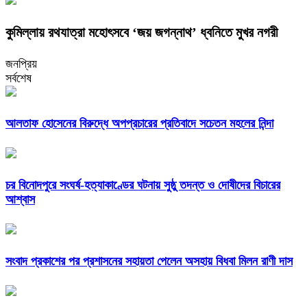
কুমিল্লায় রথযাত্রা মহোৎসবে ‘জয় জগন্নাথ’ ধ্বনিতে মুখর নগরী
জনপ্রিয়
সর্বশেষ
আলতাফ হোসেনের বিরুদ্ধে অপপ্রচারের প্রতিবাদে সচেতন মহলের নিন্দা
চর বিনোদপুরে সংঘর্ষ-হত্যাকাণ্ডের ঘটনায় সুষ্ঠু তদন্ত ও দোষীদের বিচারের
আশ্বাস
সংবাদ প্রকাশের পর প্রশাসনের সহায়তা পেলেন অসহায় বিধবা মিলন রাণী দাস