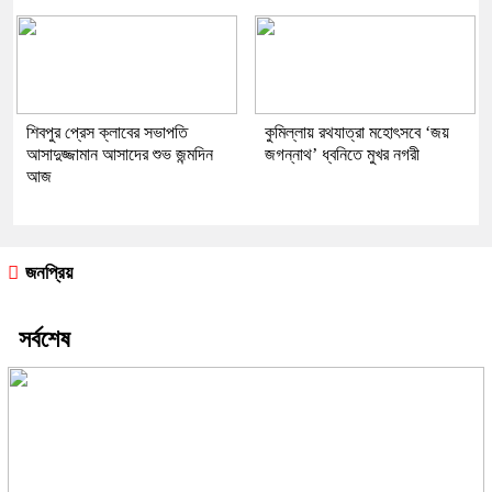
শিবপুর প্রেস ক্লাবের সভাপতি
কুমিল্লায় রথযাত্রা মহোৎসবে ‘জয়
আসাদুজ্জামান আসাদের শুভ জন্মদিন
জগন্নাথ’ ধ্বনিতে মুখর নগরী
আজ
জনপ্রিয়
সর্বশেষ