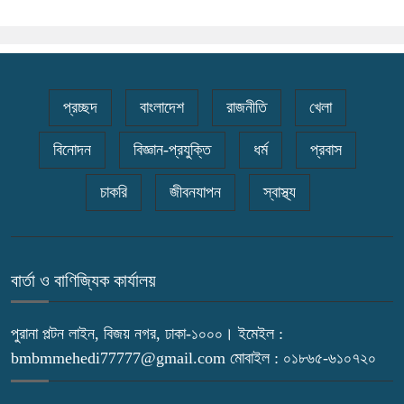
প্রচ্ছদ
বাংলাদেশ
রাজনীতি
খেলা
বিনোদন
বিজ্ঞান-প্রযুক্তি
ধর্ম
প্রবাস
চাকরি
জীবনযাপন
স্বাস্থ্য
বার্তা ও বাণিজ্যিক কার্যালয়
পুরানা পল্টন লাইন, বিজয় নগর, ঢাকা-১০০০। ইমেইল :
bmbmmehedi77777@gmail.com মোবাইল : ০১৮৬৫-৬১০৭২০