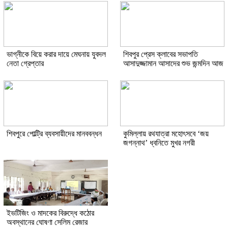
ভাগ্নীকে বিয়ে করার দায়ে মেঘনায় যুবদল
শিবপুর প্রেস ক্লাবের সভাপতি
নেতা গ্রেপ্তার
আসাদুজ্জামান আসাদের শুভ জন্মদিন আজ
শিবপুরে পোল্ট্রি ব্যবসায়ীদের মানববন্ধন
কুমিল্লায় রথযাত্রা মহোৎসবে ‘জয়
জগন্নাথ’ ধ্বনিতে মুখর নগরী
ইভটিজিং ও মাদকের বিরুদ্ধে কঠোর
অবস্থানের ঘোষণা সেলিম রেজার