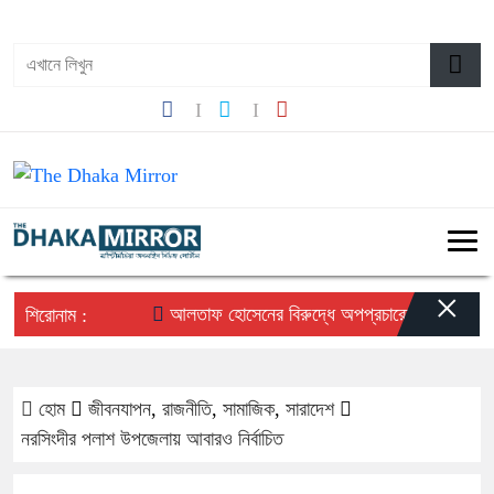
০৮:৩৯ অপরাহ্ন, শুক্রবার, ০৭ অগাস্ট ২০২৬, ২৩ শ্রাবণ ১৪৩৩ বঙ্গাব্দ
×
আলতাফ হোসেনের বিরুদ্ধে অপপ্রচারের প্রতিবাদে সচেতন
শিরোনাম :
হোম
জীবনযাপন
,
রাজনীতি
,
সামাজিক
,
সারাদেশ
নরসিংদীর পলাশ উপজেলায় আবারও নির্বাচিত