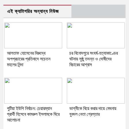
এই ক্যাটাগরির অন্যান্য নিউজ
আলতাফ হোসেনের বিরুদ্ধে
চর বিনোদপুরে সংঘর্ষ-হত্যাকাণ্ডের
অপপ্রচারের প্রতিবাদে সচেতন
ঘটনায় সুষ্ঠু তদন্ত ও দোষীদের
মহলের নিন্দা
বিচারের আশ্বাস
পুটিয়া ইউপি নির্বাচন: চেয়ারম্যান
ভাগ্নীকে বিয়ে করার দায়ে মেঘনায়
প্রার্থী হিসেবে কামরুল ইসলামকে ঘিরে
যুবদল নেতা গ্রেপ্তার
আলোচনা