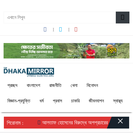
০৪:৩৩ অপরাহ্ন, শনিবার, ০৮ অগাস্ট ২০২৬, ২৪ শ্রাবণ ১৪৩৩ বঙ্গাব্দ
প্রচ্ছদ
বাংলাদেশ
রাজনীতি
খেলা
বিনোদন
বিজ্ঞান-প্রযুক্তি
ধর্ম
প্রবাস
চাকরি
জীবনযাপন
স্বাস্থ্য
×
আলতাফ হোসেনের বিরুদ্ধে অপপ্রচারের প্রতিবাদে সচেতন ম
শিরোনাম :