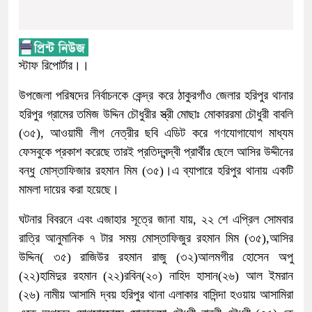
স্টাফ রিপোর্টার।।
উপজেলা পরিষদের নির্বাচনকে কেন্দ্র করে ঠাকুরগাঁও জেলার হরিপুর থানার
হরিপুর গ্রামের তমিজ উদ্দিন চৌধুরীর স্ত্রী মোছাঃ মোকাররমা চৌধুরী বাবলি
(৩৫), আওয়ামী লীগ নেত্রীর ছবি এডিট করে গণযোগাযোগ মাধ্যম
ফেসবুকে প্রকাশ করেছে তারই প্রতিদ্বন্দ্বী প্রার্থীর ছেলে আসির উদ্দীনের
বন্ধু মোস্তাফিজার রহমান মিম (৩৫)।এ ব্যাপারে হরিপুর থানায় একটি
মামলা দায়ের করা হয়েছে।
ঘটনার বিবরনে এবং এজাহার সূত্রে জানা যায়, ২২ শে এপ্রিল সোমবার
রাত্রি আনুমানিক ৭ টার সময় মোস্তাফিজুর রহমান মিম (৩৫),আসির
উদ্দিন( ৩৫) রাজিউর রহমান রাজু (৩২)আলমগীর হোসেন অপু
(২২)হামিদুর রহমান (২২)রবিন(২০) নাহিদ হাসান(২৬) আল ইমরান
(২৬) নামীয় আসামি দ্বয় হরিপুর থানা এলাকার বাসিন্দা হওয়ায় আসামিরা