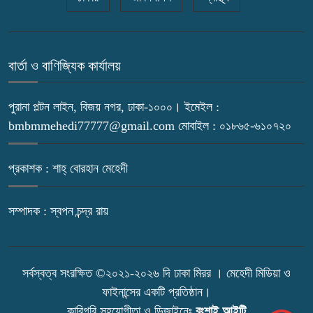
বার্তা ও বাণিজ্যিক কার্যালয়
পুরানা পল্টন লাইন, বিজয় নগর, ঢাকা-১০০০। ইমেইল :
bmbmmehedi77777@gmail.com মোবাইল : ০১৮৬৫-৬১০৭২০
প্রকাশক : শাহ্ বোরহান মেহেদী
সম্পাদক : স্বপন চন্দ্র রায়
সর্বস্বত্ব সংরক্ষিত ©২০২১-২০২৬ দি ঢাকা মিরর । মেহেদী মিডিয়া ও
ফাইনান্সের একটি প্রতিষ্ঠান।
কারিগরি সহযোগীতা ও ডিজাইনেঃ
বংশাই আইটি