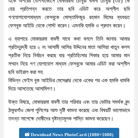
একে অপরের যোগসাজোসে মোকাররমা চৌধুরী বাবলী চৌধুরী (৩৫) কে
হেয় প্রতিপন্ন করতে তার ছবি এডিট করে অশ্লীল ছবি
গণযোগাযোগমাধ্যম ফেসবুকে মোস্তাফিজুর রহমান মিমের ব্যবহৃত
ফেসবুক আইডি থেকে পোস্ট করেন। এমনকি হুমকি ও প্রদান করেন।
এ ব্যাপারে মোকাররমা বাবলী সাথে কথা বললে তিনি জানায় আমার
প্রতিদ্বন্দ্বী হয়ে ২ নং আসামী আসির উদ্দিনের মাতা আসিয়া খাতুন কলস
প্রতীক নিয়ে নির্বাচন করছে যার প্রতিহিংসার শিকার হয়ে আমার মান
সম্মান নিয়ে গণ যোগাযোগ মাধ্যম ফেসবুকে আমার এডিট করা অশ্লীল
ছবি ভাইরাল করা সহ
বিভিন্ন ফেইস বুক আইডির মেসেঞ্জার থেকে একের পর এক হুমকি ধামকি
দিয়ে আসতেছে আসামিগণ।
উক্ত বিষয়ে, মোকাররমা বাবলী তার পরিবার এবং তার ভোটার সমর্থক বৃন্দ
ঠাকুরগাঁও জেলা পুলিশের আশু দৃষ্টি কামনা করেছে এবং বিষয়টি ভালোভাবে
তদন্ত সাপেক্ষে দোষীদের দৃষ্টান্তমূলক শাস্তি কামনা করেছেন।
📸 Download News PhotoCard (1080×1080)