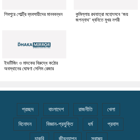
শিবপুরে পোল্ট্রি ব্যবসায়ীদের মানববন্ধন
কুমিল্লায় রথযাত্রা মহোৎসবে ‘জয়
জগন্নাথ’ ধ্বনিতে মুখর নগরী
ইভটিজিং ও মাদকের বিরুদ্ধে কঠোর
অবস্থানের ঘোষণা সেলিম রেজার
প্রচ্ছদ
বাংলাদেশ
রাজনীতি
খেলা
বিনোদন
বিজ্ঞান-প্রযুক্তি
ধর্ম
প্রবাস
চাকরি
জীবনযাপন
স্বাস্থ্য