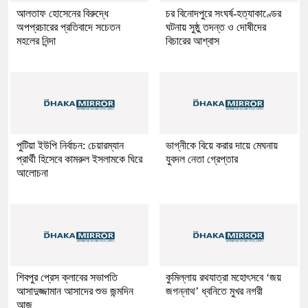
আলতাফ হোসেনের বিরুদ্ধে
চর বিনোদপুরে সংঘর্ষ-হত্যাকাণ্ডের
অপপ্রচারের প্রতিবাদে সচেতন
ঘটনায় সুষ্ঠু তদন্ত ও দোষীদের
মহলের নিন্দা
বিচারের আশ্বাস
পুটিয়া ইউপি নির্বাচন: চেয়ারম্যান
ভাগ্নীকে বিয়ে করার দায়ে মেঘনায়
প্রার্থী হিসেবে কামরুল ইসলামকে ঘিরে
যুবদল নেতা গ্রেপ্তার
আলোচনা
শিবপুর প্রেস ক্লাবের সভাপতি
কুমিল্লায় রথযাত্রা মহোৎসবে ‘জয়
আসাদুজ্জামান আসাদের শুভ জন্মদিন
জগন্নাথ’ ধ্বনিতে মুখর নগরী
আজ