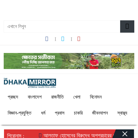
১০:৫৬ অপরাহ্ন, বৃহস্পতিবার, ০৬ অগাস্ট ২০২৬, ২২ শ্রাবণ ১৪৩৩
বঙ্গাব্দ
প্রচ্ছদ
বাংলাদেশ
রাজনীতি
খেলা
বিনোদন
বিজ্ঞান-প্রযুক্তি
ধর্ম
প্রবাস
চাকরি
জীবনযাপন
স্বাস্থ্য
×
আলতাফ হোসেনের বিরুদ্ধে অপপ্রচারের প্রতিবাদে সচেতন ম
শিরোনাম :