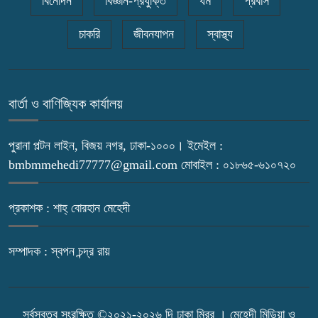
বিনোদন
বিজ্ঞান-প্রযুক্তি
ধর্ম
প্রবাস
চাকরি
জীবনযাপন
স্বাস্থ্য
বার্তা ও বাণিজ্যিক কার্যালয়
পুরানা পল্টন লাইন, বিজয় নগর, ঢাকা-১০০০। ইমেইল :
bmbmmehedi77777@gmail.com মোবাইল : ০১৮৬৫-৬১০৭২০
প্রকাশক : শাহ্ বোরহান মেহেদী
সম্পাদক : স্বপন চন্দ্র রায়
সর্বস্বত্ব সংরক্ষিত ©২০২১-২০২৬ দি ঢাকা মিরর । মেহেদী মিডিয়া ও