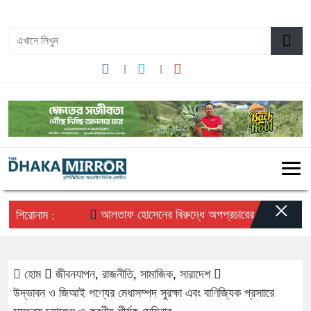
০৮:৩৬ পূর্বাহ্ন, সোমবার, ১০ অগাস্ট ২০২৬, ২৬ শ্রাবণ ১৪৩৩ বঙ্গাব্দ
×
আলতাফ হোসেনের বিরুদ্ধে অপপ্রচারের প্রতিবাদে সচেতন ম
শিরোনাম :
হোম
জীবনযাপন
,
রাজনীতি
,
সামাজিক
,
সারাদেশ
উদ্ভাবন ও জিআই পণ্যের মেধাসম্পদ সুরক্ষা এবং বাণিজ্যিক প্রসাারে