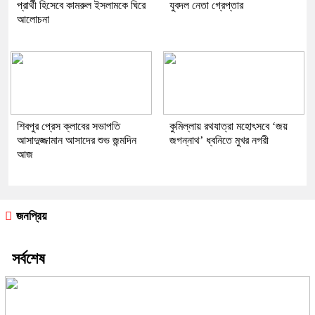
প্রার্থী হিসেবে কামরুল ইসলামকে ঘিরে
যুবদল নেতা গ্রেপ্তার
আলোচনা
শিবপুর প্রেস ক্লাবের সভাপতি
কুমিল্লায় রথযাত্রা মহোৎসবে ‘জয়
আসাদুজ্জামান আসাদের শুভ জন্মদিন
জগন্নাথ’ ধ্বনিতে মুখর নগরী
আজ
জনপ্রিয়
সর্বশেষ