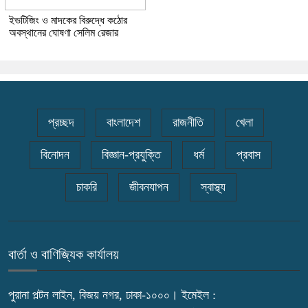
ইভটিজিং ও মাদকের বিরুদ্ধে কঠোর
অবস্থানের ঘোষণা সেলিম রেজার
প্রচ্ছদ
বাংলাদেশ
রাজনীতি
খেলা
বিনোদন
বিজ্ঞান-প্রযুক্তি
ধর্ম
প্রবাস
চাকরি
জীবনযাপন
স্বাস্থ্য
বার্তা ও বাণিজ্যিক কার্যালয়
পুরানা পল্টন লাইন, বিজয় নগর, ঢাকা-১০০০। ইমেইল :