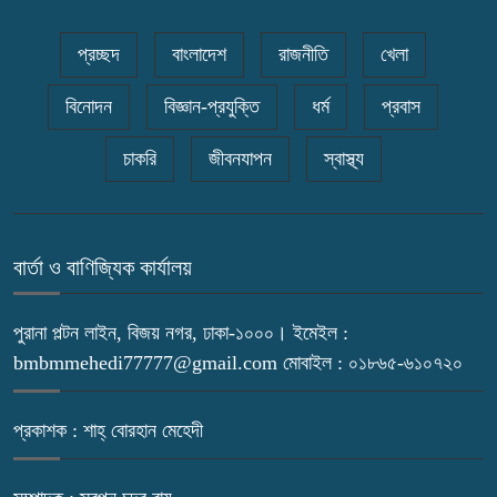
প্রচ্ছদ
বাংলাদেশ
রাজনীতি
খেলা
বিনোদন
বিজ্ঞান-প্রযুক্তি
ধর্ম
প্রবাস
চাকরি
জীবনযাপন
স্বাস্থ্য
বার্তা ও বাণিজ্যিক কার্যালয়
পুরানা পল্টন লাইন, বিজয় নগর, ঢাকা-১০০০। ইমেইল :
bmbmmehedi77777@gmail.com মোবাইল : ০১৮৬৫-৬১০৭২০
প্রকাশক : শাহ্ বোরহান মেহেদী