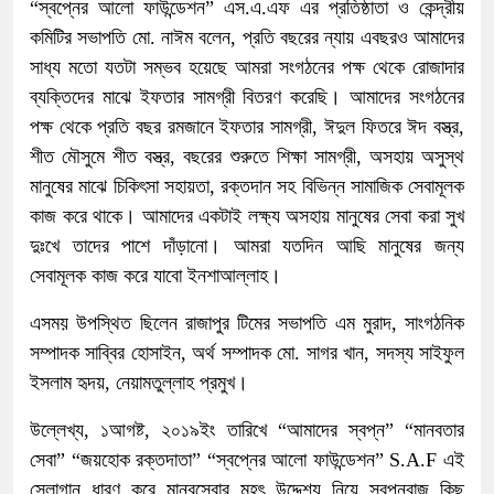
“স্বপ্নের আলো ফাউন্ডেশন” এস.এ.এফ এর প্রতিষ্ঠাতা ও কেন্দ্রীয়
কমিটির সভাপতি মো. নাঈম বলেন, প্রতি বছরের ন্যায় এবছরও আমাদের
সাধ্য মতো যতটা সম্ভব হয়েছে আমরা সংগঠনের পক্ষ থেকে রোজাদার
ব্যক্তিদের মাঝে ইফতার সামগ্রী বিতরণ করেছি। আমাদের সংগঠনের
পক্ষ থেকে প্রতি বছর রমজানে ইফতার সামগ্রী, ঈদুল ফিতরে ঈদ বস্ত্র,
শীত মৌসুমে শীত বস্ত্র, বছরের শুরুতে শিক্ষা সামগ্রী, অসহায় অসুস্থ
মানুষের মাঝে চিকিৎসা সহায়তা, রক্তদান সহ বিভিন্ন সামাজিক সেবামূলক
কাজ করে থাকে। আমাদের একটাই লক্ষ্য অসহায় মানুষের সেবা করা সুখ
দুঃখে তাদের পাশে দাঁড়ানো। আমরা যতদিন আছি মানুষের জন্য
সেবামূলক কাজ করে যাবো ইনশাআল্লাহ।
এসময় উপস্থিত ছিলেন রাজাপুর টিমের সভাপতি এম মুরাদ, সাংগঠনিক
সম্পাদক সাব্বির হোসাইন, অর্থ সম্পাদক মো. সাগর খান, সদস্য সাইফুল
ইসলাম হৃদয়, নেয়ামতুল্লাহ প্রমুখ।
উল্লেখ্য, ১আগষ্ট, ২০১৯ইং তারিখে “আমাদের স্বপ্ন” “মানবতার
সেবা” “জয়হোক রক্তদাতা” “স্বপ্নের আলো ফাউন্ডেশন” S.A.F এই
স্লোগান ধারণ করে মানবসেবার মহৎ উদ্দেশ্য নিয়ে স্বপ্নবাজ কিছু