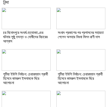
নিন্দা
চর বিনোদপুরে সংঘর্ষ-হত্যাকাণ্ডের
সংবাদ প্রকাশের পর প্রশাসনের সহায়তা
ঘটনায় সুষ্ঠু তদন্ত ও দোষীদের বিচারের
পেলেন অসহায় বিধবা মিলন রাণী দাস
আশ্বাস
পুটিয়া ইউপি নির্বাচন: চেয়ারম্যান প্রার্থী
পুটিয়া ইউপি নির্বাচন: চেয়ারম্যান প্রার্থী
হিসেবে কামরুল ইসলামকে ঘিরে
হিসেবে কামরুল ইসলামকে ঘিরে
আলোচনা
আলোচনা