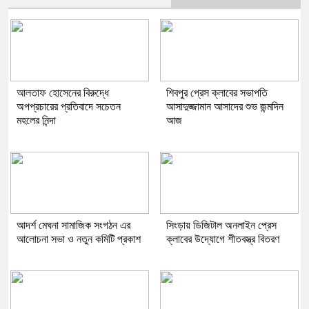
আলতাফ হোসেনের বিরুদ্ধে
শিবপুর প্রেস ক্লাবের সভাপতি
অপপ্রচারের প্রতিবাদে সচেতন
আসাদুজ্জামান আসাদের শুভ জন্মদিন
মহলের নিন্দা
আজ
আদর্শ মেঘনা সামাজিক সংগঠন এর
সিংড়ায় ডিজিটাল অনলাইন প্রেস
আলোচনা সভা ও নতুন কমিটি প্রকাশ
ক্লাবের উদ্যোগে শীতবস্ত্র বিতরণ