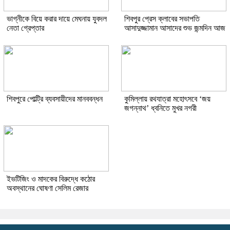
ভাগ্নীকে বিয়ে করার দায়ে মেঘনায় যুবদল
শিবপুর প্রেস ক্লাবের সভাপতি
নেতা গ্রেপ্তার
আসাদুজ্জামান আসাদের শুভ জন্মদিন আজ
শিবপুরে পোল্ট্রি ব্যবসায়ীদের মানববন্ধন
কুমিল্লায় রথযাত্রা মহোৎসবে ‘জয়
জগন্নাথ’ ধ্বনিতে মুখর নগরী
ইভটিজিং ও মাদকের বিরুদ্ধে কঠোর
অবস্থানের ঘোষণা সেলিম রেজার