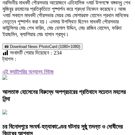
নরসিংদীর মাধবদী পৌরসভার আয়োজনে এতিহাসিক ৭মার্চ উপলক্ষে বঙ্গবন্ধু শেখ
মুজিবুর রহমানের প্রতিকৃতিতে পুষ্পার্পন করে শ্রদ্ধা নিবেদন করেছেন। আজ
৭মার্চ সকালে মাধবদী পৌরসভার মেয়র মোঃ মোশাররফ হোসেন প্রধান মানিকের
নেতৃত্বে পুষ্পার্পন করা হয়। এসময় উপস্থিত ছিলেন মাধবদী পৌরসভার
কাউন্সিলর মোঃ শেখ ফরিদ, মোঃ হেলাল উদ্দিন, মোঃ রাজিব হোসেন, ফরিদা
ইয়াছমিন, ক্যাশিয়ার মোঃ হাসান প্রমূখ।
📸 Download News PhotoCard (1080×1080)
সংবাদটি শেয়ার দিয়েছেন :
234
ট্যাগস :
এই ক্যাটাগরির অন্যান্য নিউজ
আলতাফ হোসেনের বিরুদ্ধে অপপ্রচারের প্রতিবাদে সচেতন মহলের
নিন্দা
চর বিনোদপুরে সংঘর্ষ-হত্যাকাণ্ডের ঘটনায় সুষ্ঠু তদন্ত ও দোষীদের
বিচারের আশ্বাস