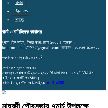
চাকরি
জীবনযাপন
স্বাস্থ্য
বার্তা ও বাণিজ্যিক কার্যালয়
পুরানা পল্টন লাইন, বিজয় নগর, ঢাকা-১০০০। ইমেইল :
bmbmmehedi77777@gmail.com মোবাইল : ০১৮৬৫-৬১০৭২০
প্রকাশক : শাহ্ বোরহান মেহেদী
সম্পাদক : স্বপন চন্দ্র রায়
সর্বস্বত্ব সংরক্ষিত ©২০২১-২০২৬ দি ঢাকা মিরর । মেহেদী মিডিয়া ও
ফাইনান্সের একটি প্রতিষ্ঠান।
কারিগরি সহযোগীতা ও ডিজাইনেঃ
বংশাই আইটি
মাধবদী পৌরসভায় ৭মার্চ উপলক্ষে