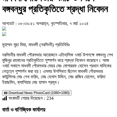
বঙ্গবন্ধুর প্রতিকৃতিতে শ্রদ্ধা নিবেদন
আপডেট : ০৮:৩৯:৫১ অপরাহ্ন, বৃহস্পতিবার, ৭ মার্চ ২০২৪
মুহাম্মদ মুছা মিয়া, মাধবদী (নরসিংদী) প্রতিনিধিঃ
নরসিংদীর মাধবদী পৌরসভার আয়োজনে এতিহাসিক ৭মার্চ উপলক্ষে বঙ্গবন্ধু শেখ
মুজিবুর রহমানের প্রতিকৃতিতে পুষ্পার্পন করে শ্রদ্ধা নিবেদন করেছেন। আজ
৭মার্চ সকালে মাধবদী পৌরসভার মেয়র মোঃ মোশাররফ হোসেন প্রধান মানিকের
নেতৃত্বে পুষ্পার্পন করা হয়। এসময় উপস্থিত ছিলেন মাধবদী পৌরসভার
কাউন্সিলর মোঃ শেখ ফরিদ, মোঃ হেলাল উদ্দিন, মোঃ রাজিব হোসেন, ফরিদা
ইয়াছমিন, ক্যাশিয়ার মোঃ হাসান প্রমূখ।
📸 Download News PhotoCard (1080×1080)
সংবাদটি শেয়ার দিয়েছেন :
234
বার্তা ও বাণিজ্যিক কার্যালয়