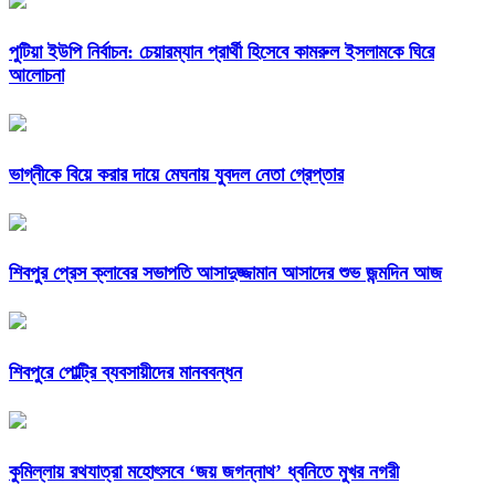
পুটিয়া ইউপি নির্বাচন: চেয়ারম্যান প্রার্থী হিসেবে কামরুল ইসলামকে ঘিরে
আলোচনা
ভাগ্নীকে বিয়ে করার দায়ে মেঘনায় যুবদল নেতা গ্রেপ্তার
শিবপুর প্রেস ক্লাবের সভাপতি আসাদুজ্জামান আসাদের শুভ জন্মদিন আজ
শিবপুরে পোল্ট্রি ব্যবসায়ীদের মানববন্ধন
কুমিল্লায় রথযাত্রা মহোৎসবে ‘জয় জগন্নাথ’ ধ্বনিতে মুখর নগরী