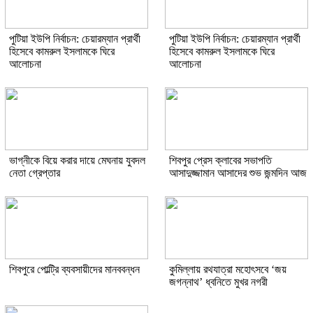
পুটিয়া ইউপি নির্বাচন: চেয়ারম্যান প্রার্থী
পুটিয়া ইউপি নির্বাচন: চেয়ারম্যান প্রার্থী
হিসেবে কামরুল ইসলামকে ঘিরে
হিসেবে কামরুল ইসলামকে ঘিরে
আলোচনা
আলোচনা
ভাগ্নীকে বিয়ে করার দায়ে মেঘনায় যুবদল
শিবপুর প্রেস ক্লাবের সভাপতি
নেতা গ্রেপ্তার
আসাদুজ্জামান আসাদের শুভ জন্মদিন আজ
শিবপুরে পোল্ট্রি ব্যবসায়ীদের মানববন্ধন
কুমিল্লায় রথযাত্রা মহোৎসবে ‘জয়
জগন্নাথ’ ধ্বনিতে মুখর নগরী