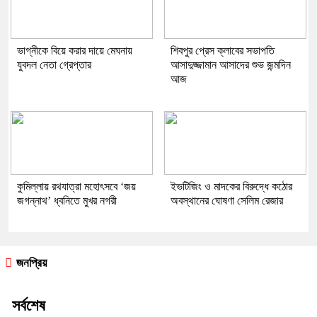
ভাগ্নীকে বিয়ে করার দায়ে মেঘনায়
শিবপুর প্রেস ক্লাবের সভাপতি
যুবদল নেতা গ্রেপ্তার
আসাদুজ্জামান আসাদের শুভ জন্মদিন
আজ
কুমিল্লায় রথযাত্রা মহোৎসবে ‘জয়
ইভটিজিং ও মাদকের বিরুদ্ধে কঠোর
জগন্নাথ’ ধ্বনিতে মুখর নগরী
অবস্থানের ঘোষণা সেলিম রেজার
জনপ্রিয়
সর্বশেষ