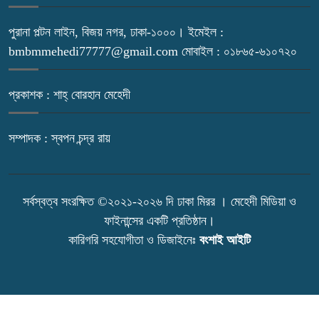
পুরানা পল্টন লাইন, বিজয় নগর, ঢাকা-১০০০। ইমেইল :
bmbmmehedi77777@gmail.com মোবাইল : ০১৮৬৫-৬১০৭২০
প্রকাশক : শাহ্ বোরহান মেহেদী
সম্পাদক : স্বপন চন্দ্র রায়
সর্বস্বত্ব সংরক্ষিত ©২০২১-২০২৬ দি ঢাকা মিরর । মেহেদী মিডিয়া ও
ফাইনান্সের একটি প্রতিষ্ঠান।
কারিগরি সহযোগীতা ও ডিজাইনেঃ
বংশাই আইটি