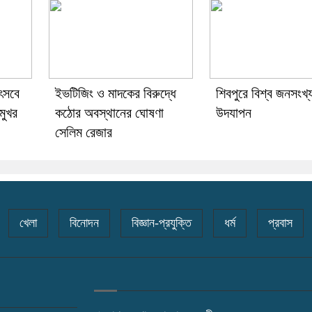
োৎসবে
ইভটিজিং ও মাদকের বিরুদ্ধে
শিবপুরে বিশ্ব জনসংখ্
মুখর
কঠোর অবস্থানের ঘোষণা
উদযাপন
সেলিম রেজার
খেলা
বিনোদন
বিজ্ঞান-প্রযুক্তি
ধর্ম
প্রবাস