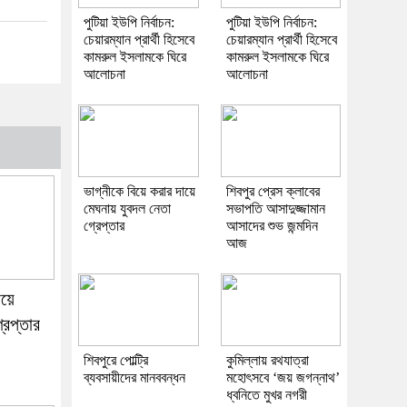
পুটিয়া ইউপি নির্বাচন:
পুটিয়া ইউপি নির্বাচন:
চেয়ারম্যান প্রার্থী হিসেবে
চেয়ারম্যান প্রার্থী হিসেবে
কামরুল ইসলামকে ঘিরে
কামরুল ইসলামকে ঘিরে
আলোচনা
আলোচনা
ভাগ্নীকে বিয়ে করার দায়ে
শিবপুর প্রেস ক্লাবের
মেঘনায় যুবদল নেতা
সভাপতি আসাদুজ্জামান
গ্রেপ্তার
আসাদের শুভ জন্মদিন
আজ
ায়ে
রেপ্তার
শিবপুরে পোল্ট্রি
কুমিল্লায় রথযাত্রা
ব্যবসায়ীদের মানববন্ধন
মহোৎসবে ‘জয় জগন্নাথ’
ধ্বনিতে মুখর নগরী