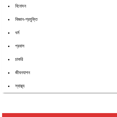
বিনোদন
বিজ্ঞান-প্রযুক্তি
ধর্ম
প্রবাস
চাকরি
জীবনযাপন
স্বাস্থ্য
শিরোনাম :