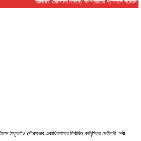
আলতাফ হোসেনের বিরুদ্ধে অপপ্রচারের প্রতিবাদে সচেতন মহলের নিন্দ
নে ঠাকুরগাঁও পৌরসভার একাধিকবারের নির্বাচিত কাউন্সিলর দ্রৌপদী দেবী