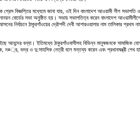
ক প্রেস বিজ্ঞপ্তির মধ্যেমে জানা যায়, ওই দিন বাংলাদেশ আওয়ামী লীগ সভাপতি ও গণ
নয়ন বোর্ডের সভা অনুষ্ঠিত হয়। সভায় সভাপতিত্ব করেন বাংলাদেশ আওয়ামীলীগে
া আসনের নির্বাচনে ঠাকুরগাঁওয়ের দ্রৌপদী দেবী আগারওয়ালার নাম তালিকার প্র
বইছে আনন্দের বন্যা। ইতিমধ্যে ঠাকুরগাঁওবাসীসহ বিভিন্ন মানুষজনকে সামাজিক য
ন¤্র, ভদ্র ও দু:সাহসিক নেত্রী বলে মন্তব্য করেন এবং প্রধানমন্ত্রী শেখ হা