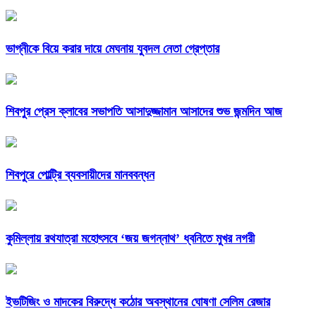
ভাগ্নীকে বিয়ে করার দায়ে মেঘনায় যুবদল নেতা গ্রেপ্তার
শিবপুর প্রেস ক্লাবের সভাপতি আসাদুজ্জামান আসাদের শুভ জন্মদিন আজ
শিবপুরে পোল্ট্রি ব্যবসায়ীদের মানববন্ধন
কুমিল্লায় রথযাত্রা মহোৎসবে ‘জয় জগন্নাথ’ ধ্বনিতে মুখর নগরী
ইভটিজিং ও মাদকের বিরুদ্ধে কঠোর অবস্থানের ঘোষণা সেলিম রেজার