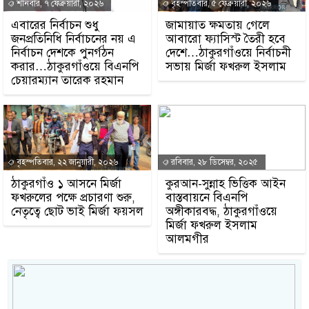
শনিবার, ৭ ফেব্রুয়ারী, ২০২৬
বৃহস্পতিবার, ৫ ফেব্রুয়ারী, ২০২৬
এবারের নির্বাচন শুধু
জামায়াত ক্ষমতায় গেলে
জনপ্রতিনিধি নির্বাচনের নয় এ
আবারো ফ্যাসিস্ট তৈরী হবে
নির্বাচন দেশকে পুনর্গঠন
দেশে…ঠাকুরগাঁওয়ে নির্বাচনী
করার…ঠাকুরগাঁওয়ে বিএনপি
সভায় মির্জা ফখরুল ইসলাম
চেয়ারম্যান তারেক রহমান
বৃহস্পতিবার, ২২ জানুয়ারী, ২০২৬
রবিবার, ২৮ ডিসেম্বর, ২০২৫
ঠাকুরগাঁও ১ আসনে মির্জা
কুরআন-সুন্নাহ ভিত্তিক আইন
ফখরুলের পক্ষে প্রচারণা শুরু,
বাস্তবায়নে বিএনপি
নেতৃত্বে ছোট ভাই মির্জা ফয়সল
অঙ্গীকারবদ্ধ, ঠাকুরগাঁওয়ে
মির্জা ফখরুল ইসলাম
আলমগীর