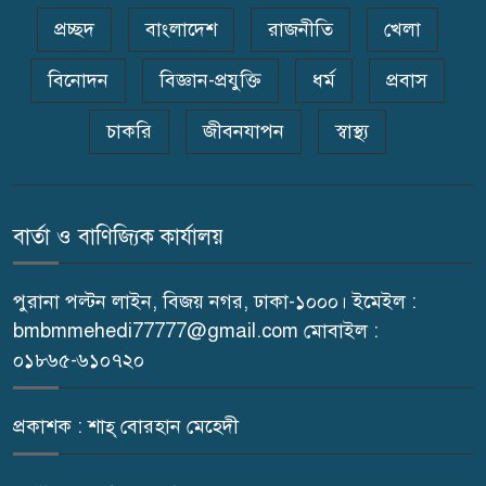
৫
প্রার্থী হিসেবে কামরুল ইসলামকে
প্রচ্ছদ
বাংলাদেশ
রাজনীতি
খেলা
ঘিরে আলোচনা
বিনোদন
বিজ্ঞান-প্রযুক্তি
ধর্ম
প্রবাস
ভাগ্নীকে বিয়ে করার দায়ে মেঘনায়
৬
যুবদল নেতা গ্রেপ্তার
চাকরি
জীবনযাপন
স্বাস্থ্য
শিবপুর প্রেস ক্লাবের সভাপতি
৭
আসাদুজ্জামান আসাদের শুভ জন্মদিন
বার্তা ও বাণিজ্যিক কার্যালয়
আজ
পুরানা পল্টন লাইন, বিজয় নগর, ঢাকা-১০০০। ইমেইল :
শিবপুরে পোল্ট্রি ব্যবসায়ীদের
৮
bmbmmehedi77777@gmail.com মোবাইল :
মানববন্ধন
০১৮৬৫-৬১০৭২০
কুমিল্লায় রথযাত্রা মহোৎসবে ‘জয়
৯
প্রকাশক : শাহ্ বোরহান মেহেদী
জগন্নাথ’ ধ্বনিতে মুখর নগরী