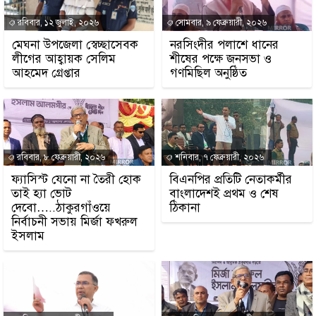
রবিবার, ১২ জুলাই, ২০২৬
সোমবার, ৯ ফেব্রুয়ারী, ২০২৬
মেঘনা উপজেলা স্বেচ্ছাসেবক
নরসিংদীর পলাশে ধানের
লীগের আহ্বায়ক সেলিম
শীষের পক্ষে জনসভা ও
আহমেদ গ্রেপ্তার
গণমিছিল অনুষ্ঠিত
রবিবার, ৮ ফেব্রুয়ারী, ২০২৬
শনিবার, ৭ ফেব্রুয়ারী, ২০২৬
ফ্যাসিস্ট যেনো না তৈরী হোক
বিএনপির প্রতিটি নেতাকর্মীর
তাই হ্যা ভোট
বাংলাদেশই প্রথম ও শেষ
দেবো…..ঠাকুরগাঁওয়ে
ঠিকানা
নির্বাচনী সভায় মির্জা ফখরুল
ইসলাম