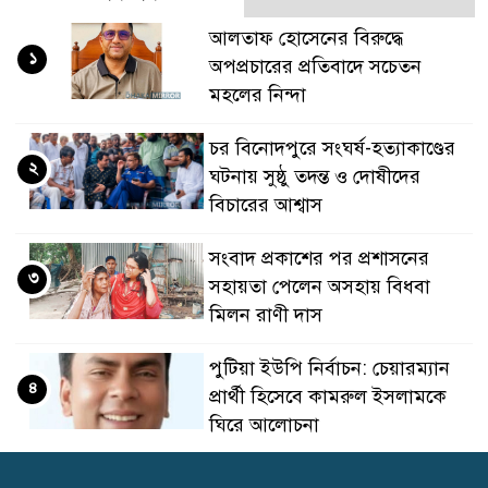
আলতাফ হোসেনের বিরুদ্ধে
১
অপপ্রচারের প্রতিবাদে সচেতন
মহলের নিন্দা
চর বিনোদপুরে সংঘর্ষ-হত্যাকাণ্ডের
২
ঘটনায় সুষ্ঠু তদন্ত ও দোষীদের
বিচারের আশ্বাস
সংবাদ প্রকাশের পর প্রশাসনের
৩
সহায়তা পেলেন অসহায় বিধবা
মিলন রাণী দাস
পুটিয়া ইউপি নির্বাচন: চেয়ারম্যান
৪
প্রার্থী হিসেবে কামরুল ইসলামকে
ঘিরে আলোচনা
পুটিয়া ইউপি নির্বাচন: চেয়ারম্যান