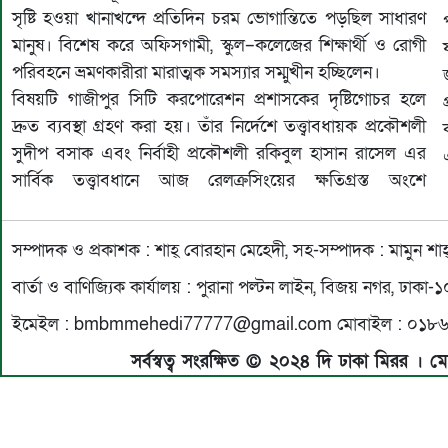
সৃষ্টি হওয়া খানাখন্দে প্রতিদিন চরম ভোগান্তিতে পড়ছিল সাধারণ
মানুষ। বিশেষ করে অফিসগামী, স্কুল–কলেজের শিক্ষার্থী ও রোগী
পরিবহনে ভ্রমণকারীরা মারাত্মক সমস্যার সম্মুখীন হচ্ছিলেন।
বিষয়টি গাজীপুর সিটি করপোরেশন প্রশাসকের দৃষ্টিগোচর হলে
দ্রুত ব্যবস্থা গ্রহণ করা হয়। তাঁর নির্দেশে তত্ত্বাবধায়ক প্রকৌশলী
সুদীপ বসাক এবং নির্বাহী প্রকৌশলী রকিবুল হাসান রাসেল এর
সার্বিক তত্ত্বাবধানে আজ রেলক্রসিংয়ের ক্ষতিগ্রস্ত অংশে
সম্পাদক ও প্রকাশক : শাহ্ বোরহান মেহেদী, সহ-সম্পাদক : মামুন শাহ
বার্তা ও বাণিজ্যিক কার্যালয় : পুরানা পল্টন লাইন, বিজয় নগর, ঢাকা
ইমেইল : bmbmmehedi77777@gmail.com মোবাইল : ০১৮
সর্বস্বত্ব সংরক্ষিত © ২০২৪ দি ঢাকা মিরর । মে