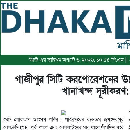
প্রিন্ট এর তারিখঃ অগাস্ট ৬, ২০২৬, ১০:৫৪ পি.এম ||
গাজীপুর সিটি করপোরেশনের উদ্
খানাখন্দ দূরীকরণ
মোঃ লোকমান হোসেন পনির : গাজীপুরের ব্যস্ততম জয়দেবপুর
রেলক্রসিংয়ের পূর্ব পাশে এবং রেললাইনের মাঝখানে দীর্ঘদিন ধরে