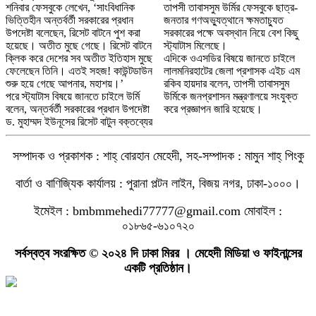
শনিবার ফেসবুকে লেখেন, ‘সাংবিধানিক
তাপসী তাবাসসুম উর্মির ফেসবুকে ছাত্র-
ভিত্তিহীন অন্তর্বর্তী সরকারের প্রধান
জনতার গণঅভ্যুত্থানে ক্ষমতাচ্যুত
উপদেষ্টা বলেছেন, রিসেট বাটনে পুশ করা
সরকারের পক্ষে অবস্থান নিয়ে বেশ কিছু
হয়েছে। অতীত মুছে গেছে। রিসেট বাটনে
স্ট্যাটাস মিলেছে।
ক্লিক করে দেশের সব অতীত ইতিহাস মুছে
এদিকে ওএসডির বিষয়ে জানতে চাইলে
ফেলেছেন তিনি। এতই সহজ! কাউন্টডাউন
লালমনিরহাটের জেলা প্রশাসক এইচ এম
শুরু হয়ে গেছে আপনার, মহাশয়।’
রকিব হায়দার বলেন, তাপসী তাবাসসুম
পরে স্ট্যাটাস বিষয়ে জানতে চাইলে উর্মি
উর্মিকে জনপ্রশাসন মন্ত্রণালয়ে সংযুক্ত
বলেন, অন্তর্বর্তী সরকারের প্রধান উপদেষ্টা
করে প্রজ্ঞাপন জারি হয়েছে।
ড. মুহাম্মদ ইউনূসের রিসেট বাটুন বক্তব্যের
সম্পাদক ও প্রকাশক : শাহ্ বোরহান মেহেদী, সহ-সম্পাদক : মামুন শাহ্ পিংকু
বার্তা ও বাণিজ্যিক কার্যালয় : পুরানা পল্টন লাইন, বিজয় নগর, ঢাকা-১০০০।
ইমেইল : bmbmmehedi77777@gmail.com মোবাইল :
০১৮৬৫-৬১০৭২০
সর্বস্বত্ব সংরক্ষিত © ২০২৪ দি ঢাকা মিরর । মেহেদী মিডিয়া ও ফাইনান্সের
একটি প্রতিষ্ঠান।