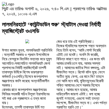
প্রিন্ট এর তারিখঃ অগাস্ট ৬, ২০২৬, ৭:৪০ পি.এম || প্রকাশের তারিখঃ অক্টোবর
৭, ২০২৪, ১০:০৬ এ.এম
লালমনিরহাটে ‘কাউন্টডাউন শুরু’ স্ট্যাটাস দেওয়া নির্বাহী
ম্যাজিস্ট্রেট ওএসডি
জের ধরে তার এই প্রতিক্রিয়া।
নিজের স্ট্যাটাসের স্বপক্ষে শক্ত অবস্থান
ঈশাত জামান মুন্না, লালমনিরহাট প্রতিনিধি
নিয়ে তিনি বলেন, ‘আমি পোস্ট দিয়েছি
: অন্তর্বর্তী সরকার ও প্রধান উপদেষ্টাকে
এটাই তো যথেষ্ট। অনলি মি করেছি,
নিয়ে ফেসবুকে বিতর্কিত মন্তব্য করে তুমুল
বিভিন্ন কারণে হতে পারে। এর জন্য যদি
আলোচিত-সমালোচিত লালমনিরহাট জেলা
আমার চাকরি চলে যায়, আমার সমস্যা
প্রশাসনের নির্বাহী ম্যাজিস্ট্রেট তাপসী
নাই। আমাদের জাতির পিতা বঙ্গবন্ধু, এটা
তাবাসসুম উর্মিকে বিশেষ ভারপ্রাপ্ত
মীমাংসিত সত্য। রিসেট বাটন মুছে ফেলে
কর্মকর্তা (ওএসডি) হিসেবে জনপ্রশাসন
অতীত মুছে ফেলা, এর মানে কি? তাহলে
মন্ত্রণালয়ে বদলি করেছে অন্তর্বর্তীকালীন
তো আমি মনে করি, মুক্তিযুদ্ধের বিরোধী
সরকার।
শক্তি আমাদের দেশে সরকার হিসেবে
রোববার রাতে জনপ্রশাসন মন্ত্রণালয়ের
আছে। আমার মনে হয়েছে, আমার
সিনিয়র সহকারী সচিব নিলুফা ইয়াসমিনের
দায়িত্বশীল জায়গা এটাই। বলা হচ্ছে
সই করা এক প্রজ্ঞাপনে এ তথ্য জানা
জুলাই গণহত্যা, এগুলো সবই তদন্ত
যায়।
সাপেক্ষে, মীমাংসিত সত্য না। এখন পর্যন্ত
উল্লেখ্য, তাপসী তাবাসসুম উর্মি গত
প্রমাণিত হয়নি তো।’