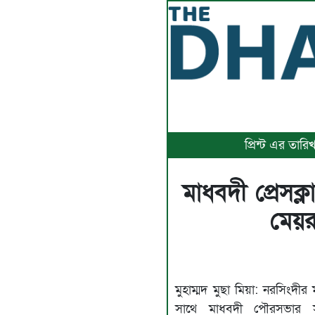
প্রিন্ট এর তা
মাধবদী প্রেসক
মেয়র
মুহাম্মদ মুছা মিয়া: নরসিংদীর
সাথে মাধবদী পৌরসভার 