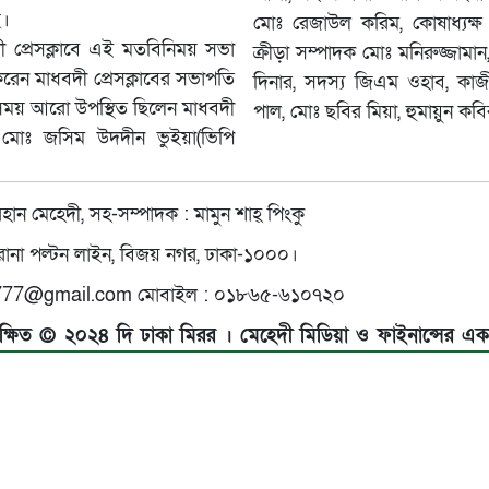
ে।
মোঃ রেজাউল করিম, কোষাধ্যক্ষ ম
দী প্রেসক্লাবে এই মতবিনিময় সভা
ক্রীড়া সম্পাদক মোঃ মনিরুজ্জামা
ের সভাপতি
দিনার, সদস্য জিএম ওহাব, কাজী জয়নাল আবেদীন, সুমন চন্দ্র
সময় আরো উপস্থিত ছিলেন মাধবদী
পাল, মোঃ ছবির মিয়া, হুম
ি মোঃ জসিম উদদীন ভুইয়া(ভিপি
হান মেহেদী, সহ-সম্পাদক : মামুন শাহ্ পিংকু
 পুরানা পল্টন লাইন, বিজয় নগর, ঢাকা-১০০০।
77@gmail.com মোবাইল : ০১৮৬৫-৬১০৭২০
সংরক্ষিত © ২০২৪ দি ঢাকা মিরর । মেহেদী মিডিয়া ও ফাইনান্সের একটি